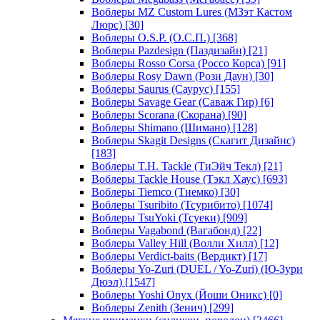
Воблеры MZ Custom Lures (МЗэт Кастом
Люрс)
[30]
Воблеры O.S.P. (О.С.П.)
[368]
Воблеры Pazdesign (Паздизайн)
[21]
Воблеры Rosso Corsa (Россо Корса)
[91]
Воблеры Rosy Dawn (Рози Даун)
[30]
Воблеры Saurus (Саурус)
[155]
Воблеры Savage Gear (Саваж Гир)
[6]
Воблеры Scorana (Скорана)
[90]
Воблеры Shimano (Шимано)
[128]
Воблеры Skagit Designs (Скагит Дизайнс)
[183]
Воблеры T.H. Tackle (ТиЭйч Текл)
[21]
Воблеры Tackle House (Тэкл Хаус)
[693]
Воблеры Tiemco (Тиемко)
[30]
Воблеры Tsuribito (Тсурибито)
[1074]
Воблеры TsuYoki (Тсуеки)
[909]
Воблеры Vagabond (Вагабонд)
[22]
Воблеры Valley Hill (Волли Хилл)
[12]
Воблеры Verdict-baits (Вердикт)
[17]
Воблеры Yo-Zuri (DUEL / Yo-Zuri) (Ю-Зури
Дюэл)
[1547]
Воблеры Yoshi Onyx (Йоши Оникс)
[0]
Воблеры Zenith (Зенич)
[299]