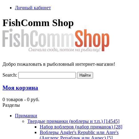
Личный кабинет
FishComm Shop
Добро пожаловать в рыболовный интернет-магазин!
Search:
Моя корзина
0 товаров -
0 руб.
Разделы
Приманки
Твердые приманки (воблеры и т.п.)
[14545]
Набор воблеров (набор приманок)
[28]
Воблеры Angler's Republic или Anre's
(Англерс Репаблик или Анрес)
[5]