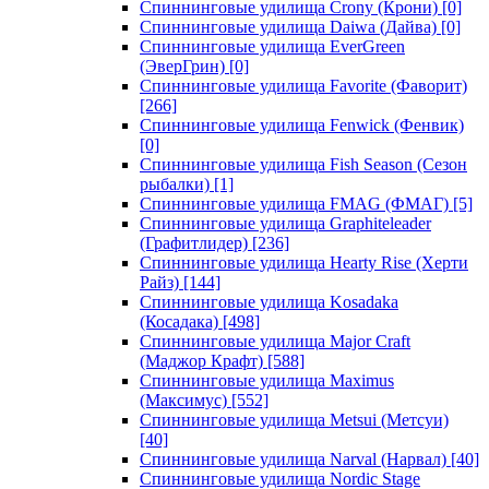
Спиннинговые удилища Crony (Крони)
[0]
Спиннинговые удилища Daiwa (Дайва)
[0]
Спиннинговые удилища EverGreen
(ЭверГрин)
[0]
Спиннинговые удилища Favorite (Фаворит)
[266]
Спиннинговые удилища Fenwick (Фенвик)
[0]
Спиннинговые удилища Fish Season (Сезон
рыбалки)
[1]
Спиннинговые удилища FMAG (ФМАГ)
[5]
Спиннинговые удилища Graphiteleader
(Графитлидер)
[236]
Спиннинговые удилища Hearty Rise (Херти
Райз)
[144]
Спиннинговые удилища Kosadaka
(Косадака)
[498]
Спиннинговые удилища Major Craft
(Маджор Крафт)
[588]
Спиннинговые удилища Maximus
(Максимус)
[552]
Спиннинговые удилища Metsui (Метсуи)
[40]
Спиннинговые удилища Narval (Нарвал)
[40]
Спиннинговые удилища Nordic Stage