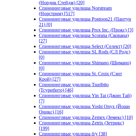
(Нордик Стейдж)
[20]
Спиннинговые удилища Norstream
(Норстрим)
[517]
Спиннинговые удилища Pontoon21 (Пантун
21)
[0]
Спиннинговые удилища Prox Inc. (Прокс)
[3]
Спиннинговые удилища Scorana (Скорана)
[27]
Спиннинговые удилища Select (Селект)
[20]
Спиннинговые удилища SL Rods (СЛ Родс)
[0]
Спиннинговые удилища Shimano (Шимано)
[0]
Спиннинговые удилища St. Croix (Сэнт
Крой)
[27]
Спиннинговые удилища Tsuribito
(Тсурибито)
[46]
Спиннинговые удилища Yin Tai (Джин Тай)
[7]
Спиннинговые удилища Yoshi Onyx (Йоши
Оникс)
[16]
Спиннинговые удилища Zemex (Земекс)
[10]
Спиннинговые удилища Zetrix (Зетрикс)
[199]
Спиннинговые удилища б/у
[38]