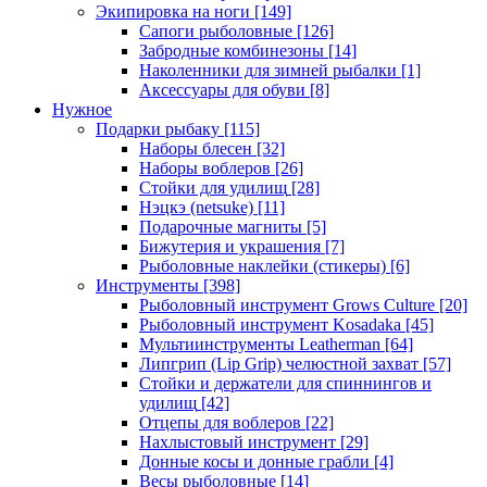
Экипировка на ноги
[149]
Сапоги рыболовные
[126]
Забродные комбинезоны
[14]
Наколенники для зимней рыбалки
[1]
Аксессуары для обуви
[8]
Нужное
Подарки рыбаку
[115]
Наборы блесен
[32]
Наборы воблеров
[26]
Стойки для удилищ
[28]
Нэцкэ (netsuke)
[11]
Подарочные магниты
[5]
Бижутерия и украшения
[7]
Рыболовные наклейки (стикеры)
[6]
Инструменты
[398]
Рыболовный инструмент Grows Culture
[20]
Рыболовный инструмент Kosadaka
[45]
Мультиинструменты Leatherman
[64]
Липгрип (Lip Grip) челюстной захват
[57]
Стойки и держатели для спиннингов и
удилищ
[42]
Отцепы для воблеров
[22]
Нахлыстовый инструмент
[29]
Донные косы и донные грабли
[4]
Весы рыболовные
[14]