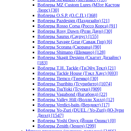
Воблеры MZ Custom Lures (МЗэт Кастом
Люрс)
[30]
Воблеры O.S.P. (О.С.П.)
[368]
Воблеры Pazdesign (Паздизайн)
[21]
Воблеры Rosso Corsa (Россо Корса)
[91]
Воблеры Rosy Dawn (Рози Даун)
[30]
Воблеры Saurus (Саурус)
[155]
Воблеры Savage Gear (Саваж Гир)
[6]
Воблеры Scorana (Скорана)
[90]
Воблеры Shimano (Шимано)
[128]
Воблеры Skagit Designs (Скагит Дизайнс)
[183]
Воблеры T.H. Tackle (ТиЭйч Текл)
[21]
Воблеры Tackle House (Тэкл Хаус)
[693]
Воблеры Tiemco (Тиемко)
[30]
Воблеры Tsuribito (Тсурибито)
[1074]
Воблеры TsuYoki (Тсуеки)
[909]
Воблеры Vagabond (Вагабонд)
[22]
Воблеры Valley Hill (Волли Хилл)
[12]
Воблеры Verdict-baits (Вердикт)
[17]
Воблеры Yo-Zuri (DUEL / Yo-Zuri) (Ю-Зури
Дюэл)
[1547]
Воблеры Yoshi Onyx (Йоши Оникс)
[0]
Воблеры Zenith (Зенич)
[299]