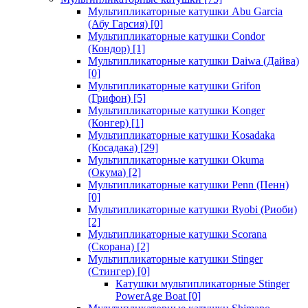
Мультипликаторные катушки Abu Garcia
(Абу Гарсия)
[0]
Мультипликаторные катушки Condor
(Кондор)
[1]
Мультипликаторные катушки Daiwa (Дайва)
[0]
Мультипликаторные катушки Grifon
(Грифон)
[5]
Мультипликаторные катушки Konger
(Конгер)
[1]
Мультипликаторные катушки Kosadaka
(Косадака)
[29]
Мультипликаторные катушки Okuma
(Окума)
[2]
Мультипликаторные катушки Penn (Пенн)
[0]
Мультипликаторные катушки Ryobi (Риоби)
[2]
Мультипликаторные катушки Scorana
(Скорана)
[2]
Мультипликаторные катушки Stinger
(Стингер)
[0]
Катушки мультипликаторные Stinger
PowerAge Boat
[0]