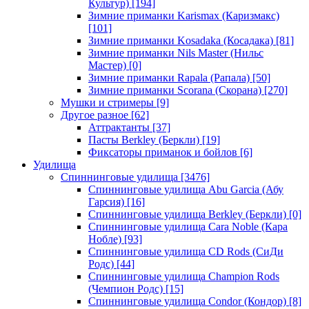
Культур)
[194]
Зимние приманки Karismax (Каризмакс)
[101]
Зимние приманки Kosadaka (Косадака)
[81]
Зимние приманки Nils Master (Нильс
Мастер)
[0]
Зимние приманки Rapala (Рапала)
[50]
Зимние приманки Scorana (Скорана)
[270]
Мушки и стримеры
[9]
Другое разное
[62]
Аттрактанты
[37]
Пасты Berkley (Беркли)
[19]
Фиксаторы приманок и бойлов
[6]
Удилища
Спиннинговые удилища
[3476]
Спиннинговые удилища Abu Garcia (Абу
Гарсия)
[16]
Спиннинговые удилища Berkley (Беркли)
[0]
Спиннинговые удилища Cara Noble (Кара
Нобле)
[93]
Спиннинговые удилища CD Rods (СиДи
Родс)
[44]
Спиннинговые удилища Champion Rods
(Чемпион Родс)
[15]
Спиннинговые удилища Condor (Кондор)
[8]