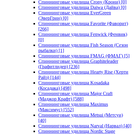
Спиннинговые удилища Crony (Крони)
[0]
Спиннинговые удилища Daiwa (Дайва)
[0]
Спиннинговые удилища EverGreen
(ЭверГрин)
[0]
Спиннинговые удилища Favorite (Фаворит)
[266]
Спиннинговые удилища Fenwick (Фенвик)
[0]
Спиннинговые удилища Fish Season (Сезон
рыбалки)
[1]
Спиннинговые удилища FMAG (ФМАГ)
[5]
Спиннинговые удилища Graphiteleader
(Графитлидер)
[236]
Спиннинговые удилища Hearty Rise (Херти
Райз)
[144]
Спиннинговые удилища Kosadaka
(Косадака)
[498]
Спиннинговые удилища Major Craft
(Маджор Крафт)
[588]
Спиннинговые удилища Maximus
(Максимус)
[552]
Спиннинговые удилища Metsui (Метсуи)
[40]
Спиннинговые удилища Narval (Нарвал)
[40]
Спиннинговые удилища Nordic Stage