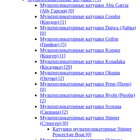
Мультипликаторные катушки Abu Garcia
(Абу Гарсия)
[0]
Мультипликаторные катушки Condor
(Кондор)
[1]
Мультипликаторные катушки Daiwa (Дайва)
[0]
Мультипликаторные катушки Grifon
(Грифон)
[5]
Мультипликаторные катушки Konger
(Конгер)
[1]
Мультипликаторные катушки Kosadaka
(Косадака)
[29]
Мультипликаторные катушки Okuma
(Окума)
[2]
Мультипликаторные катушки Penn (Пенн)
[0]
Мультипликаторные катушки Ryobi (Риоби)
[2]
Мультипликаторные катушки Scorana
(Скорана)
[2]
Мультипликаторные катушки Stinger
(Стингер)
[0]
Катушки мультипликаторные Stinger
PowerAge Boat
[0]