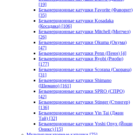
[19]
Безынерционные катушки Favorite (Фаворит)
[35]
Безынерционные катушки Kosadaka
(Косадака)
[106]
Безынерционные катушки Mitchell (Митчел)
[26]
Безынерционные катушки Okuma (Окума)
[47]
Безынерционные катушки Penn (Пенн)
[4]
Безынерционные катушки Ryobi (Риоби)
[177]
Безынерционные катушки Scorana (Скорана)
[31]
Безынерционные катушки Shimano
(Шимано)
[161]
Безынерционные катушки SPRO (СПРО)
[42]
Безынерционные катушки Stinger (Стингер)
[136]
Безынерционные катушки Yin Tai (Джин
Тай)
[32]
Безынерционные катушки Yoshi Onyx (Йоши
Оникс)
[15]
Мультипликаторные катушки
[75]