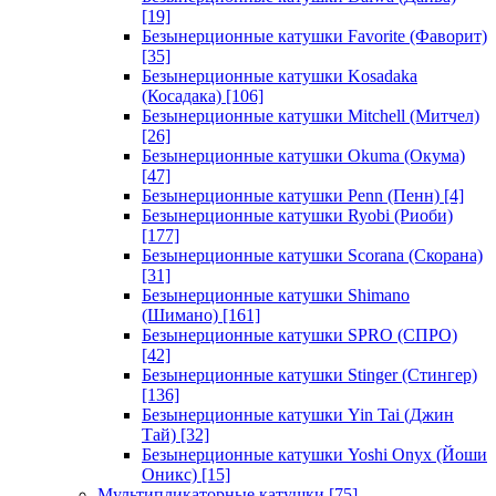
[19]
Безынерционные катушки Favorite (Фаворит)
[35]
Безынерционные катушки Kosadaka
(Косадака)
[106]
Безынерционные катушки Mitchell (Митчел)
[26]
Безынерционные катушки Okuma (Окума)
[47]
Безынерционные катушки Penn (Пенн)
[4]
Безынерционные катушки Ryobi (Риоби)
[177]
Безынерционные катушки Scorana (Скорана)
[31]
Безынерционные катушки Shimano
(Шимано)
[161]
Безынерционные катушки SPRO (СПРО)
[42]
Безынерционные катушки Stinger (Стингер)
[136]
Безынерционные катушки Yin Tai (Джин
Тай)
[32]
Безынерционные катушки Yoshi Onyx (Йоши
Оникс)
[15]
Мультипликаторные катушки
[75]