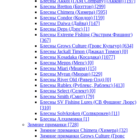
Блесны Akkoi (I AM Company) (Аккои)
[197]
Блесны Bretton (Брэттон)
[299]
Блесны Chimera (Химера)
[595]
Блесны Condor (Кондор)
[159]
Блесны Daiwa (Дайва)
[147]
Блесны Deps (Дэпс)
[1]
Блесны Extreme Fishing (Экстрим Фишинг)
[367]
Блесны Grows Culture (Гровс Культур)
[634]
Блесны Jackall Timon (Джакал Тимон)
[0]
Блесны Kosadaka (Косадака)
[1077]
Блесны Mepps (Мепс)
[0]
Блесны Miari (Миари)
[15]
Блесны Myran (Мюран)
[229]
Блесны River Old (Ривер Олд)
[0]
Блесны Rublex (Рублекс, Раблекс)
[413]
Блесны Select (Селект)
[0]
Блесны Smith (Смит)
[79]
Блесны SV Fishing Lures (СВ Фишинг Люрс)
[310]
Блесны Solvkroken (Солвкрокен)
[11]
Блесны Алхимовки
[1]
Зимние приманки
[728]
Зимние приманки Chimera (Химера)
[32]
Зимние приманки Grows Culture (Гровс