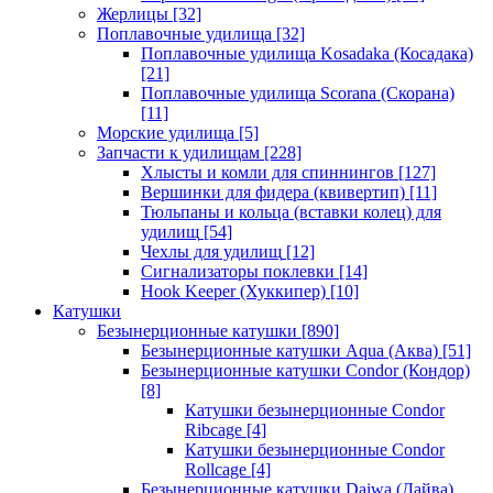
Жерлицы
[32]
Поплавочные удилища
[32]
Поплавочные удилища Kosadaka (Косадака)
[21]
Поплавочные удилища Scorana (Скорана)
[11]
Морские удилища
[5]
Запчасти к удилищам
[228]
Хлысты и комли для спиннингов
[127]
Вершинки для фидера (квивертип)
[11]
Тюльпаны и кольца (вставки колец) для
удилищ
[54]
Чехлы для удилищ
[12]
Сигнализаторы поклевки
[14]
Hook Keeper (Хуккипер)
[10]
Катушки
Безынерционные катушки
[890]
Безынерционные катушки Aqua (Аква)
[51]
Безынерционные катушки Condor (Кондор)
[8]
Катушки безынерционные Condor
Ribcage
[4]
Катушки безынерционные Condor
Rollcage
[4]
Безынерционные катушки Daiwa (Дайва)