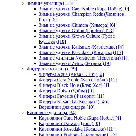
Зимние удилища
[115]
Зимние удочки Cara Noble (Кара Нобле)
[0]
Зимние удочки Champion Rods (Чемпион
Родс)
[6]
Зимние удочки Chimera (Химера)
[6]
Зимние удочки Grifon (Грифон)
[53]
Зимние удочки Grows Culture (Гровс
Культур)
[19]
Зимние удочки Karismax (Карисмакс)
[4]
Зимние удочки Kosadaka (Косадака)
[17]
Зимние удилища Norstream (Норстрим)
[1]
Зимние удочки Zetrix (Зетрикс)
[9]
Фидерные удилища
[79]
Фидеры Aqua (Аква С.-Пб.)
[0]
Фидеры Cara Noble (Кара Нобле)
[11]
Фидеры Black Hole (Блэк Хол)
[1]
Фидеры Daiwa (Дайва)
[0]
Фидеры Favorite (Фаворит)
[11]
Фидеры Kosadaka (Косадака)
[46]
Вершинки для фидера
[10]
Карповые удилища
[34]
Карповики Cara Noble (Кара Нобле)
[4]
Карповики Daiwa (Дайва)
[0]
Карповики Kosadaka (Косадака)
[11]
Карповики Prologic (Пролоджик)
[19]