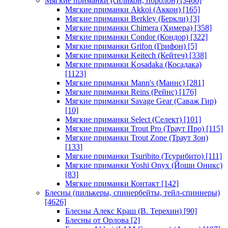
Мягкие приманки (силикон, поролон)
[3466]
Мягкие приманки Akkoi (Аккои)
[165]
Мягкие приманки Berkley (Беркли)
[3]
Мягкие приманки Chimera (Химера)
[358]
Мягкие приманки Condor (Кондор)
[322]
Мягкие приманки Grifon (Грифон)
[5]
Мягкие приманки Keitech (Кейтеч)
[338]
Мягкие приманки Kosadaka (Косадака)
[1123]
Мягкие приманки Mann's (Маннс)
[281]
Мягкие приманки Reins (Рейнс)
[176]
Мягкие приманки Savage Gear (Саваж Гир)
[10]
Мягкие приманки Select (Селект)
[101]
Мягкие приманки Trout Pro (Траут Про)
[115]
Мягкие приманки Trout Zone (Траут Зон)
[133]
Мягкие приманки Tsuribito (Тсурибито)
[111]
Мягкие приманки Yoshi Onyx (Йоши Оникс)
[83]
Мягкие приманки Контакт
[142]
Блесны (пилькеры, спинербейты, тейл-спиннеры)
[4626]
Блесны Алекс Краш (В. Терехин)
[90]
Блесны от Орлова
[2]