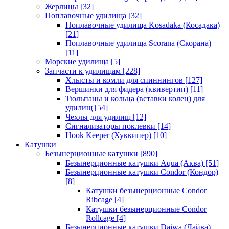
Жерлицы
[32]
Поплавочные удилища
[32]
Поплавочные удилища Kosadaka (Косадака)
[21]
Поплавочные удилища Scorana (Скорана)
[11]
Морские удилища
[5]
Запчасти к удилищам
[228]
Хлысты и комли для спиннингов
[127]
Вершинки для фидера (квивертип)
[11]
Тюльпаны и кольца (вставки колец) для
удилищ
[54]
Чехлы для удилищ
[12]
Сигнализаторы поклевки
[14]
Hook Keeper (Хуккипер)
[10]
Катушки
Безынерционные катушки
[890]
Безынерционные катушки Aqua (Аква)
[51]
Безынерционные катушки Condor (Кондор)
[8]
Катушки безынерционные Condor
Ribcage
[4]
Катушки безынерционные Condor
Rollcage
[4]
Безынерционные катушки Daiwa (Дайва)