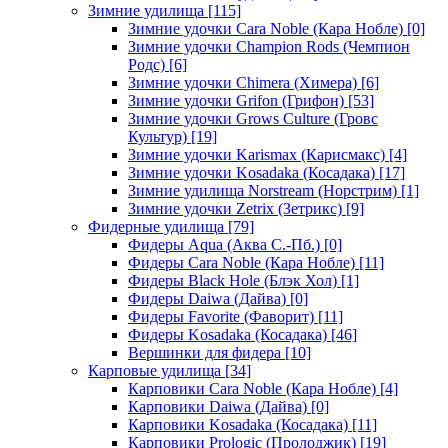
Зимние удилища
[115]
Зимние удочки Cara Noble (Кара Нобле)
[0]
Зимние удочки Champion Rods (Чемпион
Родс)
[6]
Зимние удочки Chimera (Химера)
[6]
Зимние удочки Grifon (Грифон)
[53]
Зимние удочки Grows Culture (Гровс
Культур)
[19]
Зимние удочки Karismax (Карисмакс)
[4]
Зимние удочки Kosadaka (Косадака)
[17]
Зимние удилища Norstream (Норстрим)
[1]
Зимние удочки Zetrix (Зетрикс)
[9]
Фидерные удилища
[79]
Фидеры Aqua (Аква С.-Пб.)
[0]
Фидеры Cara Noble (Кара Нобле)
[11]
Фидеры Black Hole (Блэк Хол)
[1]
Фидеры Daiwa (Дайва)
[0]
Фидеры Favorite (Фаворит)
[11]
Фидеры Kosadaka (Косадака)
[46]
Вершинки для фидера
[10]
Карповые удилища
[34]
Карповики Cara Noble (Кара Нобле)
[4]
Карповики Daiwa (Дайва)
[0]
Карповики Kosadaka (Косадака)
[11]
Карповики Prologic (Пролоджик)
[19]