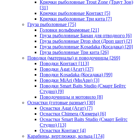
Крючки рыболовные Trout Zone (Траут Зон)
[31]
Крючки рыболовные Контакт
[5]
Крючки рыболовные Три кита
[7]
Груза рыболовные
[75]
Головки вольфрамовые
[21]
Груза рыболовные Банан для отводного
[6]
Груза рыболовные Drop shot (Дроп шот)
[2]
Груза рыболовные Kosadaka (Косадака)
[20]
Груза рыболовные Три кита
[26]
Поводки (материалы) и поводочницы
[269]
Поводки Контакт
[113]
Поводки Agat (Агат)
[37]
Поводки Kosadaka (Косадака)
[99]
Поводки MiAri (МиАри)
[3]
Поводки Smart Baits Studio (Смарт Бейтс
Студио)
[9]
Поводочницы и мотовило
[8]
Оснастки (готовые разные)
[30]
Оснастки Agat (Агат)
[7]
Оснастки Chimera (Химера)
[6]
Оснастки Smart Baits Studio (Смарт Бейтс
Студио)
[13]
Оснастки Контакт
[4]
Карабины, вертлюжки, кольца
[174]