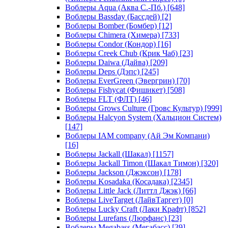
Воблеры Aqua (Аква С.-Пб.)
[648]
Воблеры Bassday (Бассдей)
[2]
Воблеры Bomber (Бомбер)
[12]
Воблеры Chimera (Химера)
[733]
Воблеры Condor (Кондор)
[16]
Воблеры Creek Chub (Крик Чаб)
[23]
Воблеры Daiwa (Дайва)
[209]
Воблеры Deps (Дэпс)
[245]
Воблеры EverGreen (Эвергрин)
[70]
Воблеры Fishycat (Фишикет)
[508]
Воблеры FLT (ФЛТ)
[46]
Воблеры Grows Culture (Гровс Культур)
[999]
Воблеры Halcyon System (Хальцион Систем)
[147]
Воблеры IAM company (Ай Эм Компани)
[16]
Воблеры Jackall (Шакал)
[1157]
Воблеры Jackall Timon (Шакал Тимон)
[320]
Воблеры Jackson (Джэксон)
[178]
Воблеры Kosadaka (Косадака)
[2345]
Воблеры Little Jack (Литтл Джэк)
[66]
Воблеры LiveTarget (ЛайвТаргет)
[0]
Воблеры Lucky Craft (Лаки Крафт)
[852]
Воблеры Lurefans (Люрфанс)
[23]
Воблеры Megabass (Мегабасс)
[39]