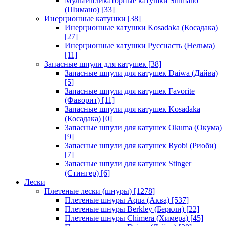
Мультипликаторные катушки Shimano
(Шимано)
[33]
Инерционные катушки
[38]
Инерционные катушки Kosadaka (Косадака)
[27]
Инерционные катушки Русснасть (Нельма)
[11]
Запасные шпули для катушек
[38]
Запасные шпули для катушек Daiwa (Дайва)
[5]
Запасные шпули для катушек Favorite
(Фаворит)
[11]
Запасные шпули для катушек Kosadaka
(Косадака)
[0]
Запасные шпули для катушек Okuma (Окума)
[9]
Запасные шпули для катушек Ryobi (Риоби)
[7]
Запасные шпули для катушек Stinger
(Стингер)
[6]
Лески
Плетеные лески (шнуры)
[1278]
Плетеные шнуры Aqua (Аква)
[537]
Плетеные шнуры Berkley (Беркли)
[22]
Плетеные шнуры Chimera (Химера)
[45]