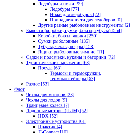
Ледобуры и ножи
[99]
Ледобуры
[77]
Ножи для ледобуров
[22]
Принадлежности для ледобуров
[0]
Другие разные рыболовные инструменты
[2]
Емкости (коробки, сумки, боксы, тубусы)
[554]
Коробки, боксы, ящики
[250]
Сумки рыболовные
[135]
Тубусы, чехлы, кофры
[158]
Ящики рыболовные зимние
[11]
Садки и подсачеки, куканы и багорики
[72]
Туристическое снаряжение
[63]
Посуда
[63]
Термосы и термокружки,
термоконтейнеры
[63]
Разное
[53]
Флот
Чехлы для моторов
[23]
Чехлы для лодок
[9]
Транцевые колеса
[7]
Лодочные моторы (ПЛМ)
[52]
HDX
[52]
Электронные устройства
[61]
Практик
[4]
JJ-Connect
[10]