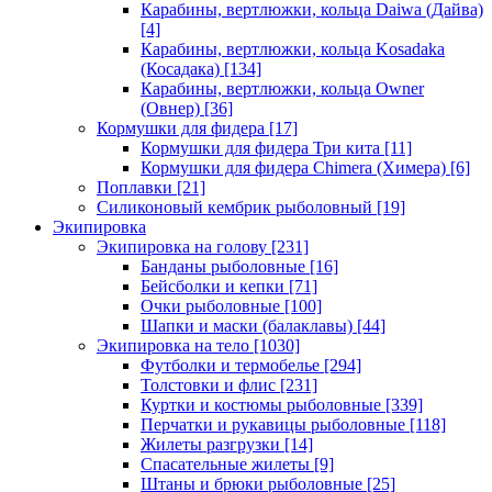
Карабины, вертлюжки, кольца Daiwa (Дайва)
[4]
Карабины, вертлюжки, кольца Kosadaka
(Косадака)
[134]
Карабины, вертлюжки, кольца Owner
(Овнер)
[36]
Кормушки для фидера
[17]
Кормушки для фидера Три кита
[11]
Кормушки для фидера Chimera (Химера)
[6]
Поплавки
[21]
Силиконовый кембрик рыболовный
[19]
Экипировка
Экипировка на голову
[231]
Банданы рыболовные
[16]
Бейсболки и кепки
[71]
Очки рыболовные
[100]
Шапки и маски (балаклавы)
[44]
Экипировка на тело
[1030]
Футболки и термобелье
[294]
Толстовки и флис
[231]
Куртки и костюмы рыболовные
[339]
Перчатки и рукавицы рыболовные
[118]
Жилеты разгрузки
[14]
Спасательные жилеты
[9]
Штаны и брюки рыболовные
[25]