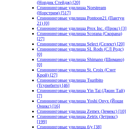
(Нордик Стейдж)
[20]
Спиннинговые удилища Norstream
(Норстрим)
[517]
Спиннинговые удилища Pontoon21 (Пантун
21)
[0]
Спиннинговые удилища Prox Inc. (Прокс)
[3]
Спиннинговые удилища Scorana (Скорана)
[27]
Спиннинговые удилища Select (Селект)
[20]
Спиннинговые удилища SL Rods (СЛ Родс)
[0]
Спиннинговые удилища Shimano (Шимано)
[0]
Спиннинговые удилища St. Croix (Сэнт
Крой)
[27]
Спиннинговые удилища Tsuribito
(Тсурибито)
[46]
Спиннинговые удилища Yin Tai (Джин Тай)
[7]
Спиннинговые удилища Yoshi Onyx (Йоши
Оникс)
[16]
Спиннинговые удилища Zemex (Земекс)
[10]
Спиннинговые удилища Zetrix (Зетрикс)
[199]
Спиннинговые удилища б/у
[38]