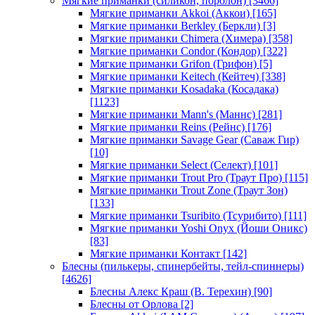
Мягкие приманки (силикон, поролон)
[3466]
Мягкие приманки Akkoi (Аккои)
[165]
Мягкие приманки Berkley (Беркли)
[3]
Мягкие приманки Chimera (Химера)
[358]
Мягкие приманки Condor (Кондор)
[322]
Мягкие приманки Grifon (Грифон)
[5]
Мягкие приманки Keitech (Кейтеч)
[338]
Мягкие приманки Kosadaka (Косадака)
[1123]
Мягкие приманки Mann's (Маннс)
[281]
Мягкие приманки Reins (Рейнс)
[176]
Мягкие приманки Savage Gear (Саваж Гир)
[10]
Мягкие приманки Select (Селект)
[101]
Мягкие приманки Trout Pro (Траут Про)
[115]
Мягкие приманки Trout Zone (Траут Зон)
[133]
Мягкие приманки Tsuribito (Тсурибито)
[111]
Мягкие приманки Yoshi Onyx (Йоши Оникс)
[83]
Мягкие приманки Контакт
[142]
Блесны (пилькеры, спинербейты, тейл-спиннеры)
[4626]
Блесны Алекс Краш (В. Терехин)
[90]
Блесны от Орлова
[2]