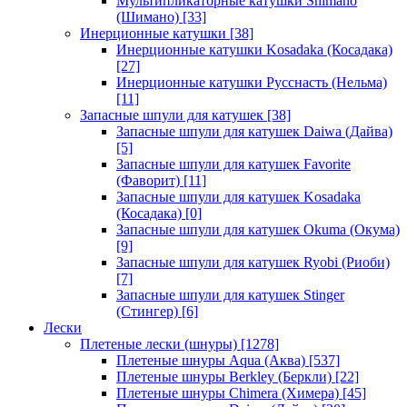
Мультипликаторные катушки Shimano
(Шимано)
[33]
Инерционные катушки
[38]
Инерционные катушки Kosadaka (Косадака)
[27]
Инерционные катушки Русснасть (Нельма)
[11]
Запасные шпули для катушек
[38]
Запасные шпули для катушек Daiwa (Дайва)
[5]
Запасные шпули для катушек Favorite
(Фаворит)
[11]
Запасные шпули для катушек Kosadaka
(Косадака)
[0]
Запасные шпули для катушек Okuma (Окума)
[9]
Запасные шпули для катушек Ryobi (Риоби)
[7]
Запасные шпули для катушек Stinger
(Стингер)
[6]
Лески
Плетеные лески (шнуры)
[1278]
Плетеные шнуры Aqua (Аква)
[537]
Плетеные шнуры Berkley (Беркли)
[22]
Плетеные шнуры Chimera (Химера)
[45]