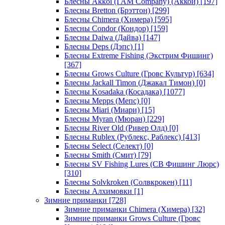
Блесны Akkoi (I AM Company) (Аккои)
[197]
Блесны Bretton (Брэттон)
[299]
Блесны Chimera (Химера)
[595]
Блесны Condor (Кондор)
[159]
Блесны Daiwa (Дайва)
[147]
Блесны Deps (Дэпс)
[1]
Блесны Extreme Fishing (Экстрим Фишинг)
[367]
Блесны Grows Culture (Гровс Культур)
[634]
Блесны Jackall Timon (Джакал Тимон)
[0]
Блесны Kosadaka (Косадака)
[1077]
Блесны Mepps (Мепс)
[0]
Блесны Miari (Миари)
[15]
Блесны Myran (Мюран)
[229]
Блесны River Old (Ривер Олд)
[0]
Блесны Rublex (Рублекс, Раблекс)
[413]
Блесны Select (Селект)
[0]
Блесны Smith (Смит)
[79]
Блесны SV Fishing Lures (СВ Фишинг Люрс)
[310]
Блесны Solvkroken (Солвкрокен)
[11]
Блесны Алхимовки
[1]
Зимние приманки
[728]
Зимние приманки Chimera (Химера)
[32]
Зимние приманки Grows Culture (Гровс