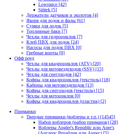
Lowrance
[42]
Sititek
[5]
Держатели датчиков и эхолотов
[4]
Якоря для лодок и фалы
[61]
Сумки для лодок
[5]
Топливные баки
[7]
Чехлы для гидроциклов
[7]
Клей ПВХ для лодок
[24]
Насосы для лодок ПВХ
[0]
Гребные винты
[0]
Офф роуд
Чехлы для квадроциклов (ATV)
[20]
Чехлы для мотовездеходов (SSV)
[15]
Чехлы для снегоходов
[42]
Кофры для квадроциклов (текстиль)
[18]
Кабины для мотовездеходов
[13]
Кофры для снегоходов (текстиль)
[15]
Чехлы для мотоциклов
[0]
Кофры для квадроциклов (пластик)
[2]
Приманки
Твердые приманки (воблеры и т.п.)
[14545]
Набор воблеров (набор приманок)
[28]
Воблеры Angler's Republic или Anre's
(Англерс Репаблик или Анрес)
[5]