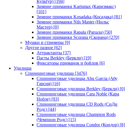
Культур)
[194]
Зимние приманки Karismax (Каризмакс)
[101]
Зимние приманки Kosadaka (Косадака)
[81]
Зимние приманки Nils Master (Нильс
Мастер)
[0]
Зимние приманки Rapala (Рапала)
[50]
Зимние приманки Scorana (Скорана)
[270]
Мушки и стримеры
[9]
Другое разное
[62]
Аттрактанты
[37]
Пасты Berkley (Беркли)
[19]
Фиксаторы приманок и бойлов
[6]
Удилища
Спиннинговые удилища
[3476]
Спиннинговые удилища Abu Garcia (Абу
Гарсия)
[16]
Спиннинговые удилища Berkley (Беркли)
[0]
Спиннинговые удилища Cara Noble (Кара
Нобле)
[93]
Спиннинговые удилища CD Rods (СиДи
Родс)
[44]
Спиннинговые удилища Champion Rods
(Чемпион Родс)
[15]
Спиннинговые удилища Condor (Кондор)
[8]