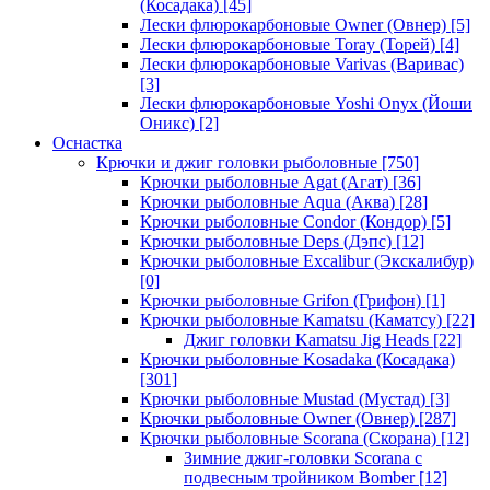
(Косадака)
[45]
Лески флюрокарбоновые Owner (Овнер)
[5]
Лески флюрокарбоновые Toray (Торей)
[4]
Лески флюрокарбоновые Varivas (Варивас)
[3]
Лески флюрокарбоновые Yoshi Onyx (Йоши
Оникс)
[2]
Оснастка
Крючки и джиг головки рыболовные
[750]
Крючки рыболовные Agat (Агат)
[36]
Крючки рыболовные Aqua (Аква)
[28]
Крючки рыболовные Condor (Кондор)
[5]
Крючки рыболовные Deps (Дэпс)
[12]
Крючки рыболовные Excalibur (Экскалибур)
[0]
Крючки рыболовные Grifon (Грифон)
[1]
Крючки рыболовные Kamatsu (Каматсу)
[22]
Джиг головки Kamatsu Jig Heads
[22]
Крючки рыболовные Kosadaka (Косадака)
[301]
Крючки рыболовные Mustad (Мустад)
[3]
Крючки рыболовные Owner (Овнер)
[287]
Крючки рыболовные Scorana (Скорана)
[12]
Зимние джиг-головки Scorana с
подвесным тройником Bomber
[12]