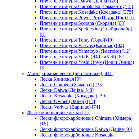
Плетеные шнуры Daiwa (Дайва)
[20]
Плетеные шнуры Gamakatsu (Гамакатсу)
[5]
Плетеные шнуры Kosadaka (Косадака)
[375]
Плетеные шнуры Power Pro (Пауэр Про)
[16]
Плетеные шнуры Scorana (Скорана)
[68]
Плетеные шнуры Spiderwire (Спайдервайр)
[8]
Плетеные шнуры Toray (Торей)
[9]
Плетеные шнуры Varivas (Варивас)
[94]
Плетеные шнуры Yamatoyo (Яматойо)
[12]
Плетеные шнуры YGK (ЮДжиКей)
[62]
Плетеные шнуры Yoshi Onyx (Йоши Оникс)
[5]
Монофильные лески (нейлоновые)
[411]
Леска Клинская
[0]
Лески Chimera (Химера)
[233]
Лески Daiwa (Дайва)
[48]
Лески Kosadaka (Косадака)
[39]
Лески Owner (Овнер)
[17]
Лески Varivas (Варивас)
[74]
Флюрокарбоновые лески
[75]
Лески флюрокарбоновые Chimera (Химера)
[16]
Лески флюрокарбоновые Daiwa (Дайва)
[0]
Лески флюрокарбоновые Kosadaka