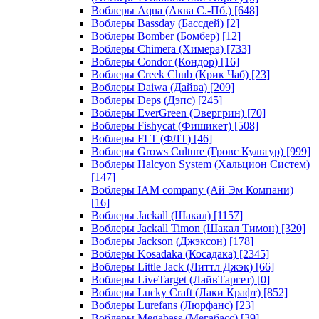
Воблеры Aqua (Аква С.-Пб.)
[648]
Воблеры Bassday (Бассдей)
[2]
Воблеры Bomber (Бомбер)
[12]
Воблеры Chimera (Химера)
[733]
Воблеры Condor (Кондор)
[16]
Воблеры Creek Chub (Крик Чаб)
[23]
Воблеры Daiwa (Дайва)
[209]
Воблеры Deps (Дэпс)
[245]
Воблеры EverGreen (Эвергрин)
[70]
Воблеры Fishycat (Фишикет)
[508]
Воблеры FLT (ФЛТ)
[46]
Воблеры Grows Culture (Гровс Культур)
[999]
Воблеры Halcyon System (Хальцион Систем)
[147]
Воблеры IAM company (Ай Эм Компани)
[16]
Воблеры Jackall (Шакал)
[1157]
Воблеры Jackall Timon (Шакал Тимон)
[320]
Воблеры Jackson (Джэксон)
[178]
Воблеры Kosadaka (Косадака)
[2345]
Воблеры Little Jack (Литтл Джэк)
[66]
Воблеры LiveTarget (ЛайвТаргет)
[0]
Воблеры Lucky Craft (Лаки Крафт)
[852]
Воблеры Lurefans (Люрфанс)
[23]
Воблеры Megabass (Мегабасс)
[39]