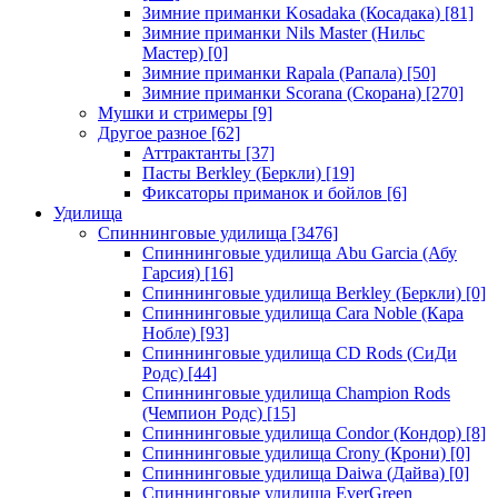
Зимние приманки Kosadaka (Косадака)
[81]
Зимние приманки Nils Master (Нильс
Мастер)
[0]
Зимние приманки Rapala (Рапала)
[50]
Зимние приманки Scorana (Скорана)
[270]
Мушки и стримеры
[9]
Другое разное
[62]
Аттрактанты
[37]
Пасты Berkley (Беркли)
[19]
Фиксаторы приманок и бойлов
[6]
Удилища
Спиннинговые удилища
[3476]
Спиннинговые удилища Abu Garcia (Абу
Гарсия)
[16]
Спиннинговые удилища Berkley (Беркли)
[0]
Спиннинговые удилища Cara Noble (Кара
Нобле)
[93]
Спиннинговые удилища CD Rods (СиДи
Родс)
[44]
Спиннинговые удилища Champion Rods
(Чемпион Родс)
[15]
Спиннинговые удилища Condor (Кондор)
[8]
Спиннинговые удилища Crony (Крони)
[0]
Спиннинговые удилища Daiwa (Дайва)
[0]
Спиннинговые удилища EverGreen