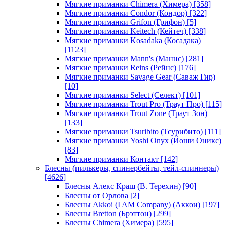
Мягкие приманки Chimera (Химера)
[358]
Мягкие приманки Condor (Кондор)
[322]
Мягкие приманки Grifon (Грифон)
[5]
Мягкие приманки Keitech (Кейтеч)
[338]
Мягкие приманки Kosadaka (Косадака)
[1123]
Мягкие приманки Mann's (Маннс)
[281]
Мягкие приманки Reins (Рейнс)
[176]
Мягкие приманки Savage Gear (Саваж Гир)
[10]
Мягкие приманки Select (Селект)
[101]
Мягкие приманки Trout Pro (Траут Про)
[115]
Мягкие приманки Trout Zone (Траут Зон)
[133]
Мягкие приманки Tsuribito (Тсурибито)
[111]
Мягкие приманки Yoshi Onyx (Йоши Оникс)
[83]
Мягкие приманки Контакт
[142]
Блесны (пилькеры, спинербейты, тейл-спиннеры)
[4626]
Блесны Алекс Краш (В. Терехин)
[90]
Блесны от Орлова
[2]
Блесны Akkoi (I AM Company) (Аккои)
[197]
Блесны Bretton (Брэттон)
[299]
Блесны Chimera (Химера)
[595]