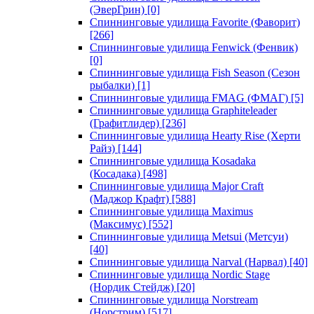
(ЭверГрин)
[0]
Спиннинговые удилища Favorite (Фаворит)
[266]
Спиннинговые удилища Fenwick (Фенвик)
[0]
Спиннинговые удилища Fish Season (Сезон
рыбалки)
[1]
Спиннинговые удилища FMAG (ФМАГ)
[5]
Спиннинговые удилища Graphiteleader
(Графитлидер)
[236]
Спиннинговые удилища Hearty Rise (Херти
Райз)
[144]
Спиннинговые удилища Kosadaka
(Косадака)
[498]
Спиннинговые удилища Major Craft
(Маджор Крафт)
[588]
Спиннинговые удилища Maximus
(Максимус)
[552]
Спиннинговые удилища Metsui (Метсуи)
[40]
Спиннинговые удилища Narval (Нарвал)
[40]
Спиннинговые удилища Nordic Stage
(Нордик Стейдж)
[20]
Спиннинговые удилища Norstream
(Норстрим)
[517]