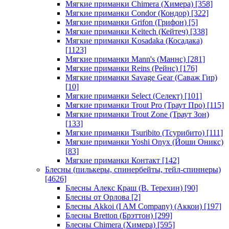
Мягкие приманки Chimera (Химера)
[358]
Мягкие приманки Condor (Кондор)
[322]
Мягкие приманки Grifon (Грифон)
[5]
Мягкие приманки Keitech (Кейтеч)
[338]
Мягкие приманки Kosadaka (Косадака)
[1123]
Мягкие приманки Mann's (Маннс)
[281]
Мягкие приманки Reins (Рейнс)
[176]
Мягкие приманки Savage Gear (Саваж Гир)
[10]
Мягкие приманки Select (Селект)
[101]
Мягкие приманки Trout Pro (Траут Про)
[115]
Мягкие приманки Trout Zone (Траут Зон)
[133]
Мягкие приманки Tsuribito (Тсурибито)
[111]
Мягкие приманки Yoshi Onyx (Йоши Оникс)
[83]
Мягкие приманки Контакт
[142]
Блесны (пилькеры, спинербейты, тейл-спиннеры)
[4626]
Блесны Алекс Краш (В. Терехин)
[90]
Блесны от Орлова
[2]
Блесны Akkoi (I AM Company) (Аккои)
[197]
Блесны Bretton (Брэттон)
[299]
Блесны Chimera (Химера)
[595]