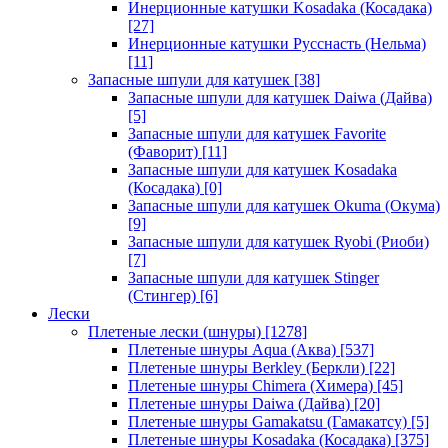
Инерционные катушки Kosadaka (Косадака)
[27]
Инерционные катушки Русснасть (Нельма)
[11]
Запасные шпули для катушек
[38]
Запасные шпули для катушек Daiwa (Дайва)
[5]
Запасные шпули для катушек Favorite
(Фаворит)
[11]
Запасные шпули для катушек Kosadaka
(Косадака)
[0]
Запасные шпули для катушек Okuma (Окума)
[9]
Запасные шпули для катушек Ryobi (Риоби)
[7]
Запасные шпули для катушек Stinger
(Стингер)
[6]
Лески
Плетеные лески (шнуры)
[1278]
Плетеные шнуры Aqua (Аква)
[537]
Плетеные шнуры Berkley (Беркли)
[22]
Плетеные шнуры Chimera (Химера)
[45]
Плетеные шнуры Daiwa (Дайва)
[20]
Плетеные шнуры Gamakatsu (Гамакатсу)
[5]
Плетеные шнуры Kosadaka (Косадака)
[375]