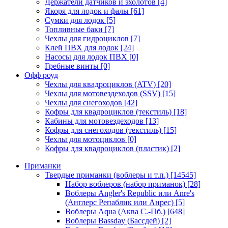
Держатели датчиков и эхолотов
[4]
Якоря для лодок и фалы
[61]
Сумки для лодок
[5]
Топливные баки
[7]
Чехлы для гидроциклов
[7]
Клей ПВХ для лодок
[24]
Насосы для лодок ПВХ
[0]
Гребные винты
[0]
Офф роуд
Чехлы для квадроциклов (ATV)
[20]
Чехлы для мотовездеходов (SSV)
[15]
Чехлы для снегоходов
[42]
Кофры для квадроциклов (текстиль)
[18]
Кабины для мотовездеходов
[13]
Кофры для снегоходов (текстиль)
[15]
Чехлы для мотоциклов
[0]
Кофры для квадроциклов (пластик)
[2]
Приманки
Твердые приманки (воблеры и т.п.)
[14545]
Набор воблеров (набор приманок)
[28]
Воблеры Angler's Republic или Anre's
(Англерс Репаблик или Анрес)
[5]
Воблеры Aqua (Аква С.-Пб.)
[648]
Воблеры Bassday (Бассдей)
[2]