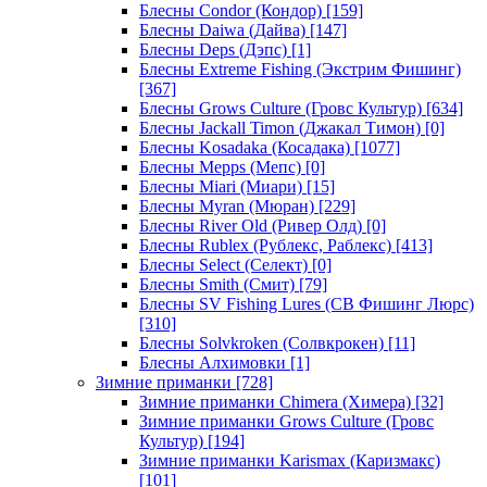
Блесны Condor (Кондор)
[159]
Блесны Daiwa (Дайва)
[147]
Блесны Deps (Дэпс)
[1]
Блесны Extreme Fishing (Экстрим Фишинг)
[367]
Блесны Grows Culture (Гровс Культур)
[634]
Блесны Jackall Timon (Джакал Тимон)
[0]
Блесны Kosadaka (Косадака)
[1077]
Блесны Mepps (Мепс)
[0]
Блесны Miari (Миари)
[15]
Блесны Myran (Мюран)
[229]
Блесны River Old (Ривер Олд)
[0]
Блесны Rublex (Рублекс, Раблекс)
[413]
Блесны Select (Селект)
[0]
Блесны Smith (Смит)
[79]
Блесны SV Fishing Lures (СВ Фишинг Люрс)
[310]
Блесны Solvkroken (Солвкрокен)
[11]
Блесны Алхимовки
[1]
Зимние приманки
[728]
Зимние приманки Chimera (Химера)
[32]
Зимние приманки Grows Culture (Гровс
Культур)
[194]
Зимние приманки Karismax (Каризмакс)
[101]