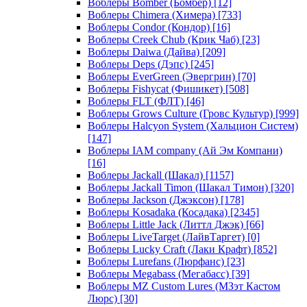
Воблеры Bomber (Бомбер)
[12]
Воблеры Chimera (Химера)
[733]
Воблеры Condor (Кондор)
[16]
Воблеры Creek Chub (Крик Чаб)
[23]
Воблеры Daiwa (Дайва)
[209]
Воблеры Deps (Дэпс)
[245]
Воблеры EverGreen (Эвергрин)
[70]
Воблеры Fishycat (Фишикет)
[508]
Воблеры FLT (ФЛТ)
[46]
Воблеры Grows Culture (Гровс Культур)
[999]
Воблеры Halcyon System (Хальцион Систем)
[147]
Воблеры IAM company (Ай Эм Компани)
[16]
Воблеры Jackall (Шакал)
[1157]
Воблеры Jackall Timon (Шакал Тимон)
[320]
Воблеры Jackson (Джэксон)
[178]
Воблеры Kosadaka (Косадака)
[2345]
Воблеры Little Jack (Литтл Джэк)
[66]
Воблеры LiveTarget (ЛайвТаргет)
[0]
Воблеры Lucky Craft (Лаки Крафт)
[852]
Воблеры Lurefans (Люрфанс)
[23]
Воблеры Megabass (Мегабасс)
[39]
Воблеры MZ Custom Lures (МЗэт Кастом
Люрс)
[30]