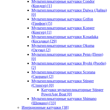
Мультипликаторные катушки Condor
(Кондор)
[1]
Мультипликаторные катушки Daiwa (Дайва)
[0]
Мультипликаторные катушки Grifon
(Грифон)
[5]
Мультипликаторные катушки Konger
(Конгер)
[1]
Мультипликаторные катушки Kosadaka
(Косадака)
[29]
Мультипликаторные катушки Okuma
(Окума)
[2]
Мультипликаторные катушки Penn (Пенн)
[0]
Мультипликаторные катушки Ryobi (Риоби)
[2]
Мультипликаторные катушки Scorana
(Скорана)
[2]
Мультипликаторные катушки Stinger
(Стингер)
[0]
Катушки мультипликаторные Stinger
PowerAge Boat
[0]
Мультипликаторные катушки Shimano
(Шимано)
[33]
Инерционные катушки
[38]