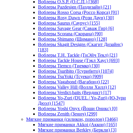
Воблеры O.S.P. (О.С.П.)
[368]
Воблеры Pazdesign (Паздизайн)
[21]
Воблеры Rosso Corsa (Россо Корса)
[91]
Воблеры Rosy Dawn (Рози Даун)
[30]
Воблеры Saurus (Саурус)
[155]
Воблеры Savage Gear (Саваж Гир)
[6]
Воблеры Scorana (Скорана)
[90]
Воблеры Shimano (Шимано)
[128]
Воблеры Skagit Designs (Скагит Дизайнс)
[183]
Воблеры T.H. Tackle (ТиЭйч Текл)
[21]
Воблеры Tackle House (Тэкл Хаус)
[693]
Воблеры Tiemco (Тиемко)
[30]
Воблеры Tsuribito (Тсурибито)
[1074]
Воблеры TsuYoki (Тсуеки)
[909]
Воблеры Vagabond (Вагабонд)
[22]
Воблеры Valley Hill (Волли Хилл)
[12]
Воблеры Verdict-baits (Вердикт)
[17]
Воблеры Yo-Zuri (DUEL / Yo-Zuri) (Ю-Зури
Дюэл)
[1547]
Воблеры Yoshi Onyx (Йоши Оникс)
[0]
Воблеры Zenith (Зенич)
[299]
Мягкие приманки (силикон, поролон)
[3466]
Мягкие приманки Akkoi (Аккои)
[165]
Мягкие приманки Berkley (Беркли)
[3]