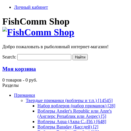
Личный кабинет
FishComm Shop
Добро пожаловать в рыболовный интернет-магазин!
Search:
Моя корзина
0 товаров -
0 руб.
Разделы
Приманки
Твердые приманки (воблеры и т.п.)
[14545]
Набор воблеров (набор приманок)
[28]
Воблеры Angler's Republic или Anre's
(Англерс Репаблик или Анрес)
[5]
Воблеры Aqua (Аква С.-Пб.)
[648]
Воблеры Bassday (Бассдей)
[2]