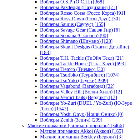
Воблеры O.S.P. (О.С.П.)
[368]
Воблеры Pazdesign (Паздизайн)
[21]
Воблеры Rosso Corsa (Россо Корса)
[91]
Воблеры Rosy Dawn (Рози Даун)
[30]
Воблеры Saurus (Саурус)
[155]
Воблеры Savage Gear (Саваж Гир)
[6]
Воблеры Scorana (Скорана)
[90]
Воблеры Shimano (Шимано)
[128]
Воблеры Skagit Designs (Скагит Дизайнс)
[183]
Воблеры T.H. Tackle (ТиЭйч Текл)
[21]
Воблеры Tackle House (Тэкл Хаус)
[693]
Воблеры Tiemco (Тиемко)
[30]
Воблеры Tsuribito (Тсурибито)
[1074]
Воблеры TsuYoki (Тсуеки)
[909]
Воблеры Vagabond (Вагабонд)
[22]
Воблеры Valley Hill (Волли Хилл)
[12]
Воблеры Verdict-baits (Вердикт)
[17]
Воблеры Yo-Zuri (DUEL / Yo-Zuri) (Ю-Зури
Дюэл)
[1547]
Воблеры Yoshi Onyx (Йоши Оникс)
[0]
Воблеры Zenith (Зенич)
[299]
Мягкие приманки (силикон, поролон)
[3466]
Мягкие приманки Akkoi (Аккои)
[165]
Мягкие приманки Berkley (Беркли)
[3]