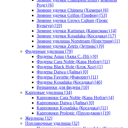
Родс)
[6]
Зимние удочки Chimera (Химера)
[6]
Зимние удочки Grifon (Грифон)
[53]
Зимние удочки Grows Culture (Гровс
Культур)
[19]
Зимние удочки Karismax (Карисмакс)
[4]
Зимние удочки Kosadaka (Косадака)
[17]
Зимние удилища Norstream (Норстрим)
[1]
Зимние удочки Zetrix (Зетрикс)
[9]
Фидерные удилища
[79]
Фидеры Aqua (Аква С.-Пб.)
[0]
Фидеры Cara Noble (Кара Нобле)
[11]
Фидеры Black Hole (Блэк Хол)
[1]
Фидеры Daiwa (Дайва)
[0]
Фидеры Favorite (Фаворит)
[11]
Фидеры Kosadaka (Косадака)
[46]
Вершинки для фидера
[10]
Карповые удилища
[34]
Карповики Cara Noble (Кара Нобле)
[4]
Карповики Daiwa (Дайва)
[0]
Карповики Kosadaka (Косадака)
[11]
Карповики Prologic (Пролоджик)
[19]
Жерлицы
[32]
Поплавочные удилища
[32]