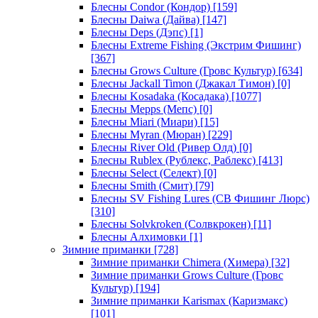
Блесны Condor (Кондор)
[159]
Блесны Daiwa (Дайва)
[147]
Блесны Deps (Дэпс)
[1]
Блесны Extreme Fishing (Экстрим Фишинг)
[367]
Блесны Grows Culture (Гровс Культур)
[634]
Блесны Jackall Timon (Джакал Тимон)
[0]
Блесны Kosadaka (Косадака)
[1077]
Блесны Mepps (Мепс)
[0]
Блесны Miari (Миари)
[15]
Блесны Myran (Мюран)
[229]
Блесны River Old (Ривер Олд)
[0]
Блесны Rublex (Рублекс, Раблекс)
[413]
Блесны Select (Селект)
[0]
Блесны Smith (Смит)
[79]
Блесны SV Fishing Lures (СВ Фишинг Люрс)
[310]
Блесны Solvkroken (Солвкрокен)
[11]
Блесны Алхимовки
[1]
Зимние приманки
[728]
Зимние приманки Chimera (Химера)
[32]
Зимние приманки Grows Culture (Гровс
Культур)
[194]
Зимние приманки Karismax (Каризмакс)
[101]