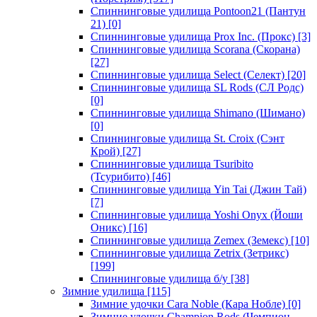
Спиннинговые удилища Pontoon21 (Пантун
21)
[0]
Спиннинговые удилища Prox Inc. (Прокс)
[3]
Спиннинговые удилища Scorana (Скорана)
[27]
Спиннинговые удилища Select (Селект)
[20]
Спиннинговые удилища SL Rods (СЛ Родс)
[0]
Спиннинговые удилища Shimano (Шимано)
[0]
Спиннинговые удилища St. Croix (Сэнт
Крой)
[27]
Спиннинговые удилища Tsuribito
(Тсурибито)
[46]
Спиннинговые удилища Yin Tai (Джин Тай)
[7]
Спиннинговые удилища Yoshi Onyx (Йоши
Оникс)
[16]
Спиннинговые удилища Zemex (Земекс)
[10]
Спиннинговые удилища Zetrix (Зетрикс)
[199]
Спиннинговые удилища б/у
[38]
Зимние удилища
[115]
Зимние удочки Cara Noble (Кара Нобле)
[0]
Зимние удочки Champion Rods (Чемпион