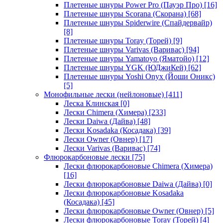
Плетеные шнуры Power Pro (Пауэр Про)
[16]
Плетеные шнуры Scorana (Скорана)
[68]
Плетеные шнуры Spiderwire (Спайдервайр)
[8]
Плетеные шнуры Toray (Торей)
[9]
Плетеные шнуры Varivas (Варивас)
[94]
Плетеные шнуры Yamatoyo (Яматойо)
[12]
Плетеные шнуры YGK (ЮДжиКей)
[62]
Плетеные шнуры Yoshi Onyx (Йоши Оникс)
[5]
Монофильные лески (нейлоновые)
[411]
Леска Клинская
[0]
Лески Chimera (Химера)
[233]
Лески Daiwa (Дайва)
[48]
Лески Kosadaka (Косадака)
[39]
Лески Owner (Овнер)
[17]
Лески Varivas (Варивас)
[74]
Флюрокарбоновые лески
[75]
Лески флюрокарбоновые Chimera (Химера)
[16]
Лески флюрокарбоновые Daiwa (Дайва)
[0]
Лески флюрокарбоновые Kosadaka
(Косадака)
[45]
Лески флюрокарбоновые Owner (Овнер)
[5]
Лески флюрокарбоновые Toray (Торей)
[4]