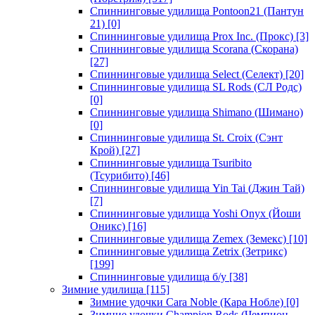
Спиннинговые удилища Pontoon21 (Пантун
21)
[0]
Спиннинговые удилища Prox Inc. (Прокс)
[3]
Спиннинговые удилища Scorana (Скорана)
[27]
Спиннинговые удилища Select (Селект)
[20]
Спиннинговые удилища SL Rods (СЛ Родс)
[0]
Спиннинговые удилища Shimano (Шимано)
[0]
Спиннинговые удилища St. Croix (Сэнт
Крой)
[27]
Спиннинговые удилища Tsuribito
(Тсурибито)
[46]
Спиннинговые удилища Yin Tai (Джин Тай)
[7]
Спиннинговые удилища Yoshi Onyx (Йоши
Оникс)
[16]
Спиннинговые удилища Zemex (Земекс)
[10]
Спиннинговые удилища Zetrix (Зетрикс)
[199]
Спиннинговые удилища б/у
[38]
Зимние удилища
[115]
Зимние удочки Cara Noble (Кара Нобле)
[0]
Зимние удочки Champion Rods (Чемпион