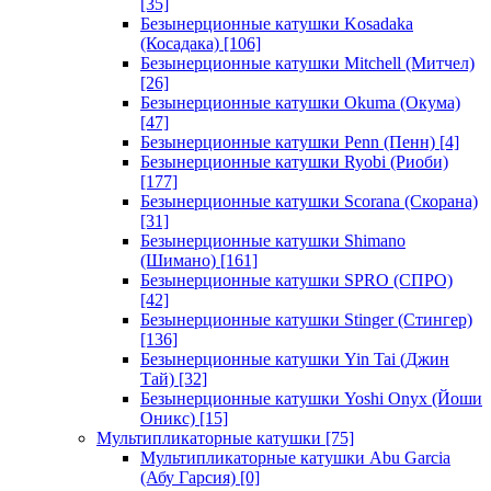
[35]
Безынерционные катушки Kosadaka
(Косадака)
[106]
Безынерционные катушки Mitchell (Митчел)
[26]
Безынерционные катушки Okuma (Окума)
[47]
Безынерционные катушки Penn (Пенн)
[4]
Безынерционные катушки Ryobi (Риоби)
[177]
Безынерционные катушки Scorana (Скорана)
[31]
Безынерционные катушки Shimano
(Шимано)
[161]
Безынерционные катушки SPRO (СПРО)
[42]
Безынерционные катушки Stinger (Стингер)
[136]
Безынерционные катушки Yin Tai (Джин
Тай)
[32]
Безынерционные катушки Yoshi Onyx (Йоши
Оникс)
[15]
Мультипликаторные катушки
[75]
Мультипликаторные катушки Abu Garcia
(Абу Гарсия)
[0]