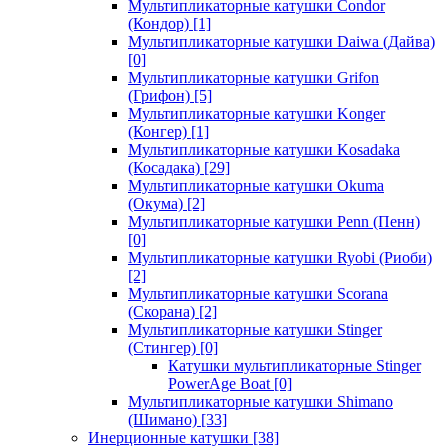
Мультипликаторные катушки Condor
(Кондор)
[1]
Мультипликаторные катушки Daiwa (Дайва)
[0]
Мультипликаторные катушки Grifon
(Грифон)
[5]
Мультипликаторные катушки Konger
(Конгер)
[1]
Мультипликаторные катушки Kosadaka
(Косадака)
[29]
Мультипликаторные катушки Okuma
(Окума)
[2]
Мультипликаторные катушки Penn (Пенн)
[0]
Мультипликаторные катушки Ryobi (Риоби)
[2]
Мультипликаторные катушки Scorana
(Скорана)
[2]
Мультипликаторные катушки Stinger
(Стингер)
[0]
Катушки мультипликаторные Stinger
PowerAge Boat
[0]
Мультипликаторные катушки Shimano
(Шимано)
[33]
Инерционные катушки
[38]