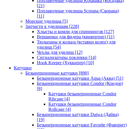
Поплавочные удилища Kosadaka (Косадака)
[21]
Поплавочные удилища Scorana (Скорана)
[11]
Морские удилища
[5]
Запчасти к удилищам
[228]
Хлысты и комли для спиннингов
[127]
Вершинки для фидера (квивертип)
[11]
Тюльпаны и кольца (вставки колец) для
удилищ
[54]
Чехлы для удилищ
[12]
Сигнализаторы поклевки
[14]
Hook Keeper (Хуккипер)
[10]
Катушки
Безынерционные катушки
[890]
Безынерционные катушки Aqua (Аква)
[51]
Безынерционные катушки Condor (Кондор)
[8]
Катушки безынерционные Condor
Ribcage
[4]
Катушки безынерционные Condor
Rollcage
[4]
Безынерционные катушки Daiwa (Дайва)
[19]
Безынерционные катушки Favorite (Фаворит)