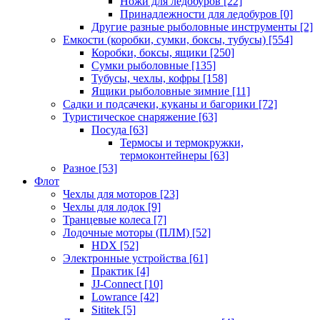
Ножи для ледобуров
[22]
Принадлежности для ледобуров
[0]
Другие разные рыболовные инструменты
[2]
Емкости (коробки, сумки, боксы, тубусы)
[554]
Коробки, боксы, ящики
[250]
Сумки рыболовные
[135]
Тубусы, чехлы, кофры
[158]
Ящики рыболовные зимние
[11]
Садки и подсачеки, куканы и багорики
[72]
Туристическое снаряжение
[63]
Посуда
[63]
Термосы и термокружки,
термоконтейнеры
[63]
Разное
[53]
Флот
Чехлы для моторов
[23]
Чехлы для лодок
[9]
Транцевые колеса
[7]
Лодочные моторы (ПЛМ)
[52]
HDX
[52]
Электронные устройства
[61]
Практик
[4]
JJ-Connect
[10]
Lowrance
[42]
Sititek
[5]