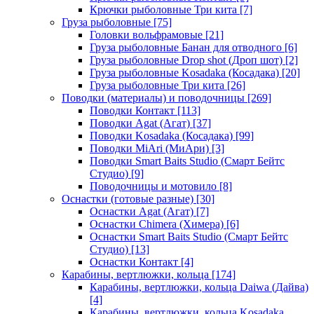
Крючки рыболовные Три кита
[7]
Груза рыболовные
[75]
Головки вольфрамовые
[21]
Груза рыболовные Банан для отводного
[6]
Груза рыболовные Drop shot (Дроп шот)
[2]
Груза рыболовные Kosadaka (Косадака)
[20]
Груза рыболовные Три кита
[26]
Поводки (материалы) и поводочницы
[269]
Поводки Контакт
[113]
Поводки Agat (Агат)
[37]
Поводки Kosadaka (Косадака)
[99]
Поводки MiAri (МиАри)
[3]
Поводки Smart Baits Studio (Смарт Бейтс
Студио)
[9]
Поводочницы и мотовило
[8]
Оснастки (готовые разные)
[30]
Оснастки Agat (Агат)
[7]
Оснастки Chimera (Химера)
[6]
Оснастки Smart Baits Studio (Смарт Бейтс
Студио)
[13]
Оснастки Контакт
[4]
Карабины, вертлюжки, кольца
[174]
Карабины, вертлюжки, кольца Daiwa (Дайва)
[4]
Карабины, вертлюжки, кольца Kosadaka