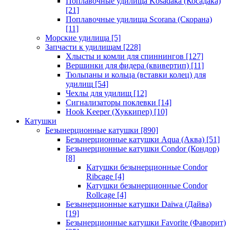
Поплавочные удилища Kosadaka (Косадака)
[21]
Поплавочные удилища Scorana (Скорана)
[11]
Морские удилища
[5]
Запчасти к удилищам
[228]
Хлысты и комли для спиннингов
[127]
Вершинки для фидера (квивертип)
[11]
Тюльпаны и кольца (вставки колец) для
удилищ
[54]
Чехлы для удилищ
[12]
Сигнализаторы поклевки
[14]
Hook Keeper (Хуккипер)
[10]
Катушки
Безынерционные катушки
[890]
Безынерционные катушки Aqua (Аква)
[51]
Безынерционные катушки Condor (Кондор)
[8]
Катушки безынерционные Condor
Ribcage
[4]
Катушки безынерционные Condor
Rollcage
[4]
Безынерционные катушки Daiwa (Дайва)
[19]
Безынерционные катушки Favorite (Фаворит)