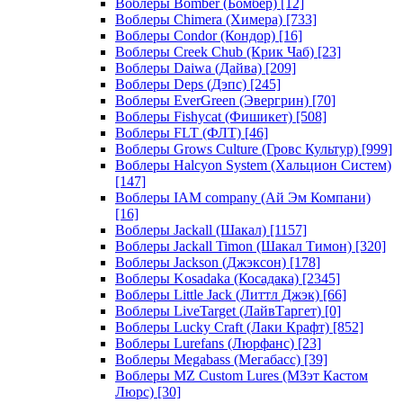
Воблеры Bomber (Бомбер)
[12]
Воблеры Chimera (Химера)
[733]
Воблеры Condor (Кондор)
[16]
Воблеры Creek Chub (Крик Чаб)
[23]
Воблеры Daiwa (Дайва)
[209]
Воблеры Deps (Дэпс)
[245]
Воблеры EverGreen (Эвергрин)
[70]
Воблеры Fishycat (Фишикет)
[508]
Воблеры FLT (ФЛТ)
[46]
Воблеры Grows Culture (Гровс Культур)
[999]
Воблеры Halcyon System (Хальцион Систем)
[147]
Воблеры IAM company (Ай Эм Компани)
[16]
Воблеры Jackall (Шакал)
[1157]
Воблеры Jackall Timon (Шакал Тимон)
[320]
Воблеры Jackson (Джэксон)
[178]
Воблеры Kosadaka (Косадака)
[2345]
Воблеры Little Jack (Литтл Джэк)
[66]
Воблеры LiveTarget (ЛайвТаргет)
[0]
Воблеры Lucky Craft (Лаки Крафт)
[852]
Воблеры Lurefans (Люрфанс)
[23]
Воблеры Megabass (Мегабасс)
[39]
Воблеры MZ Custom Lures (МЗэт Кастом
Люрс)
[30]