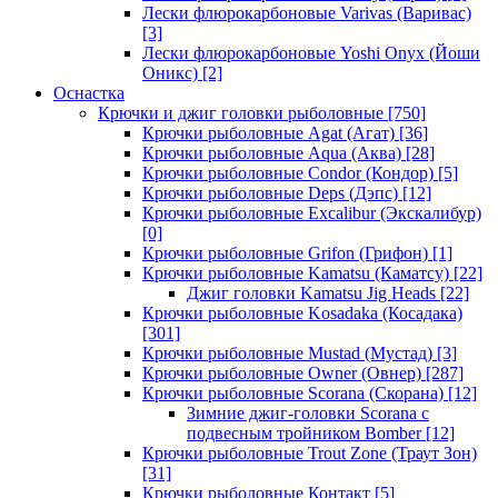
Лески флюрокарбоновые Varivas (Варивас)
[3]
Лески флюрокарбоновые Yoshi Onyx (Йоши
Оникс)
[2]
Оснастка
Крючки и джиг головки рыболовные
[750]
Крючки рыболовные Agat (Агат)
[36]
Крючки рыболовные Aqua (Аква)
[28]
Крючки рыболовные Condor (Кондор)
[5]
Крючки рыболовные Deps (Дэпс)
[12]
Крючки рыболовные Excalibur (Экскалибур)
[0]
Крючки рыболовные Grifon (Грифон)
[1]
Крючки рыболовные Kamatsu (Каматсу)
[22]
Джиг головки Kamatsu Jig Heads
[22]
Крючки рыболовные Kosadaka (Косадака)
[301]
Крючки рыболовные Mustad (Мустад)
[3]
Крючки рыболовные Owner (Овнер)
[287]
Крючки рыболовные Scorana (Скорана)
[12]
Зимние джиг-головки Scorana с
подвесным тройником Bomber
[12]
Крючки рыболовные Trout Zone (Траут Зон)
[31]
Крючки рыболовные Контакт
[5]