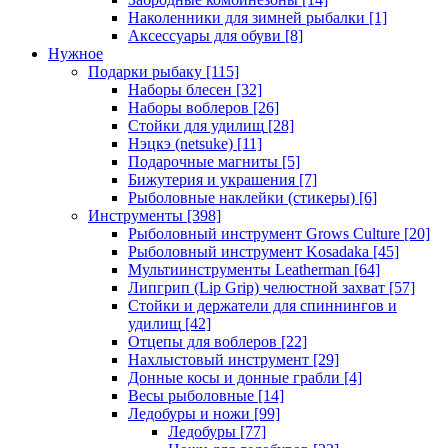
Наколенники для зимней рыбалки
[1]
Аксессуары для обуви
[8]
Нужное
Подарки рыбаку
[115]
Наборы блесен
[32]
Наборы воблеров
[26]
Стойки для удилищ
[28]
Нэцкэ (netsuke)
[11]
Подарочные магниты
[5]
Бижутерия и украшения
[7]
Рыболовные наклейки (стикеры)
[6]
Инструменты
[398]
Рыболовный инструмент Grows Culture
[20]
Рыболовный инструмент Kosadaka
[45]
Мультиинструменты Leatherman
[64]
Липгрип (Lip Grip) челюстной захват
[57]
Стойки и держатели для спиннингов и
удилищ
[42]
Отцепы для воблеров
[22]
Нахлыстовый инструмент
[29]
Донные косы и донные грабли
[4]
Весы рыболовные
[14]
Ледобуры и ножи
[99]
Ледобуры
[77]