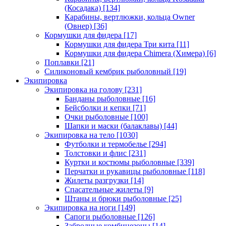
(Косадака)
[134]
Карабины, вертлюжки, кольца Owner
(Овнер)
[36]
Кормушки для фидера
[17]
Кормушки для фидера Три кита
[11]
Кормушки для фидера Chimera (Химера)
[6]
Поплавки
[21]
Силиконовый кембрик рыболовный
[19]
Экипировка
Экипировка на голову
[231]
Банданы рыболовные
[16]
Бейсболки и кепки
[71]
Очки рыболовные
[100]
Шапки и маски (балаклавы)
[44]
Экипировка на тело
[1030]
Футболки и термобелье
[294]
Толстовки и флис
[231]
Куртки и костюмы рыболовные
[339]
Перчатки и рукавицы рыболовные
[118]
Жилеты разгрузки
[14]
Спасательные жилеты
[9]
Штаны и брюки рыболовные
[25]
Экипировка на ноги
[149]
Сапоги рыболовные
[126]
Забродные комбинезоны
[14]