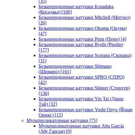
[35]
Безынерционные катушки Kosadaka
(Косадака)
[106]
Безынерционные катушки Mitchell (Митчел)
[26]
Безынерционные катушки Okuma (Окума)
[47]
Безынерционные катушки Penn (Пенн)
[4]
Безынерционные катушки Ryobi (Риоби)
[177]
Безынерционные катушки Scorana (Скорана)
[31]
Безынерционные катушки Shimano
(Шимано)
[161]
Безынерционные катушки SPRO (СПРО)
[42]
Безынерционные катушки Stinger (Стингер)
[136]
Безынерционные катушки Yin Tai (Джин
Тай)
[32]
Безынерционные катушки Yoshi Onyx (Йоши
Оникс)
[15]
Мультипликаторные катушки
[75]
Мультипликаторные катушки Abu Garcia
(Абу Гарсия)
[0]