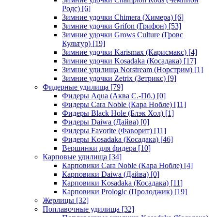
Родс)
[6]
Зимние удочки Chimera (Химера)
[6]
Зимние удочки Grifon (Грифон)
[53]
Зимние удочки Grows Culture (Гровс
Культур)
[19]
Зимние удочки Karismax (Карисмакс)
[4]
Зимние удочки Kosadaka (Косадака)
[17]
Зимние удилища Norstream (Норстрим)
[1]
Зимние удочки Zetrix (Зетрикс)
[9]
Фидерные удилища
[79]
Фидеры Aqua (Аква С.-Пб.)
[0]
Фидеры Cara Noble (Кара Нобле)
[11]
Фидеры Black Hole (Блэк Хол)
[1]
Фидеры Daiwa (Дайва)
[0]
Фидеры Favorite (Фаворит)
[11]
Фидеры Kosadaka (Косадака)
[46]
Вершинки для фидера
[10]
Карповые удилища
[34]
Карповики Cara Noble (Кара Нобле)
[4]
Карповики Daiwa (Дайва)
[0]
Карповики Kosadaka (Косадака)
[11]
Карповики Prologic (Пролоджик)
[19]
Жерлицы
[32]
Поплавочные удилища
[32]