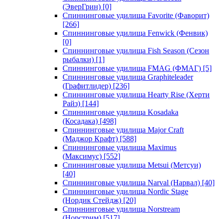
(ЭверГрин)
[0]
Спиннинговые удилища Favorite (Фаворит)
[266]
Спиннинговые удилища Fenwick (Фенвик)
[0]
Спиннинговые удилища Fish Season (Сезон
рыбалки)
[1]
Спиннинговые удилища FMAG (ФМАГ)
[5]
Спиннинговые удилища Graphiteleader
(Графитлидер)
[236]
Спиннинговые удилища Hearty Rise (Херти
Райз)
[144]
Спиннинговые удилища Kosadaka
(Косадака)
[498]
Спиннинговые удилища Major Craft
(Маджор Крафт)
[588]
Спиннинговые удилища Maximus
(Максимус)
[552]
Спиннинговые удилища Metsui (Метсуи)
[40]
Спиннинговые удилища Narval (Нарвал)
[40]
Спиннинговые удилища Nordic Stage
(Нордик Стейдж)
[20]
Спиннинговые удилища Norstream
(Норстрим)
[517]