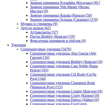
Зимние приманки Kosadaka (Косадака)
[81]
Зимние приманки Nils Master (Нильс
Мастер)
[0]
Зимние приманки Rapala (Рапала)
[50]
Зимние приманки Scorana (Скорана)
[270]
Мушки и стримеры
[9]
Другое разное
[62]
Аттрактанты
[37]
Пасты Berkley (Беркли)
[19]
Фиксаторы приманок и бойлов
[6]
Удилища
Спиннинговые удилища
[3476]
Спиннинговые удилища Abu Garcia (Абу
Гарсия)
[16]
Спиннинговые удилища Berkley (Беркли)
[0]
Спиннинговые удилища Cara Noble (Кара
Нобле)
[93]
Спиннинговые удилища CD Rods (СиДи
Родс)
[44]
Спиннинговые удилища Champion Rods
(Чемпион Родс)
[15]
Спиннинговые удилища Condor (Кондор)
[8]
Спиннинговые удилища Crony (Крони)
[0]
Спиннинговые удилища Daiwa (Дайва)
[0]
Спиннинговые удилища EverGreen