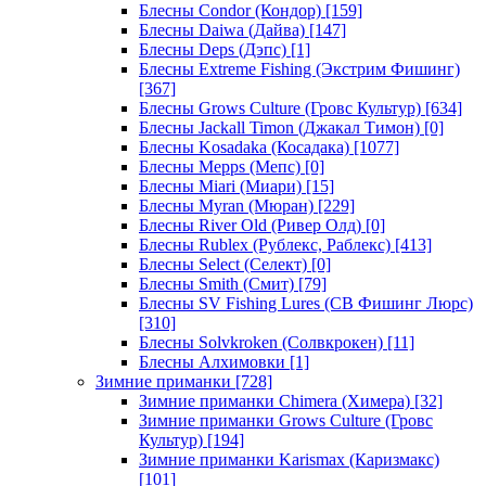
Блесны Condor (Кондор)
[159]
Блесны Daiwa (Дайва)
[147]
Блесны Deps (Дэпс)
[1]
Блесны Extreme Fishing (Экстрим Фишинг)
[367]
Блесны Grows Culture (Гровс Культур)
[634]
Блесны Jackall Timon (Джакал Тимон)
[0]
Блесны Kosadaka (Косадака)
[1077]
Блесны Mepps (Мепс)
[0]
Блесны Miari (Миари)
[15]
Блесны Myran (Мюран)
[229]
Блесны River Old (Ривер Олд)
[0]
Блесны Rublex (Рублекс, Раблекс)
[413]
Блесны Select (Селект)
[0]
Блесны Smith (Смит)
[79]
Блесны SV Fishing Lures (СВ Фишинг Люрс)
[310]
Блесны Solvkroken (Солвкрокен)
[11]
Блесны Алхимовки
[1]
Зимние приманки
[728]
Зимние приманки Chimera (Химера)
[32]
Зимние приманки Grows Culture (Гровс
Культур)
[194]
Зимние приманки Karismax (Каризмакс)
[101]