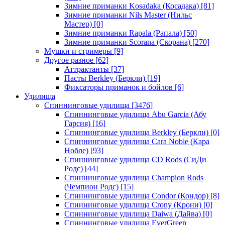
Зимние приманки Kosadaka (Косадака)
[81]
Зимние приманки Nils Master (Нильс
Мастер)
[0]
Зимние приманки Rapala (Рапала)
[50]
Зимние приманки Scorana (Скорана)
[270]
Мушки и стримеры
[9]
Другое разное
[62]
Аттрактанты
[37]
Пасты Berkley (Беркли)
[19]
Фиксаторы приманок и бойлов
[6]
Удилища
Спиннинговые удилища
[3476]
Спиннинговые удилища Abu Garcia (Абу
Гарсия)
[16]
Спиннинговые удилища Berkley (Беркли)
[0]
Спиннинговые удилища Cara Noble (Кара
Нобле)
[93]
Спиннинговые удилища CD Rods (СиДи
Родс)
[44]
Спиннинговые удилища Champion Rods
(Чемпион Родс)
[15]
Спиннинговые удилища Condor (Кондор)
[8]
Спиннинговые удилища Crony (Крони)
[0]
Спиннинговые удилища Daiwa (Дайва)
[0]
Спиннинговые удилища EverGreen