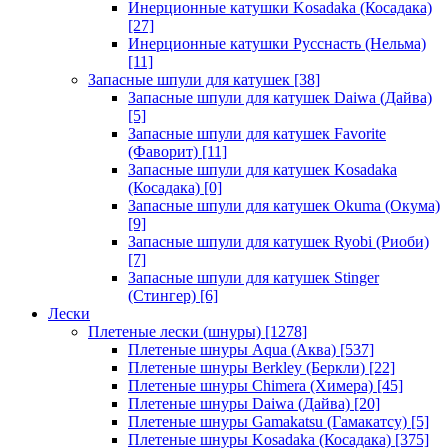
Инерционные катушки Kosadaka (Косадака)
[27]
Инерционные катушки Русснасть (Нельма)
[11]
Запасные шпули для катушек
[38]
Запасные шпули для катушек Daiwa (Дайва)
[5]
Запасные шпули для катушек Favorite
(Фаворит)
[11]
Запасные шпули для катушек Kosadaka
(Косадака)
[0]
Запасные шпули для катушек Okuma (Окума)
[9]
Запасные шпули для катушек Ryobi (Риоби)
[7]
Запасные шпули для катушек Stinger
(Стингер)
[6]
Лески
Плетеные лески (шнуры)
[1278]
Плетеные шнуры Aqua (Аква)
[537]
Плетеные шнуры Berkley (Беркли)
[22]
Плетеные шнуры Chimera (Химера)
[45]
Плетеные шнуры Daiwa (Дайва)
[20]
Плетеные шнуры Gamakatsu (Гамакатсу)
[5]
Плетеные шнуры Kosadaka (Косадака)
[375]