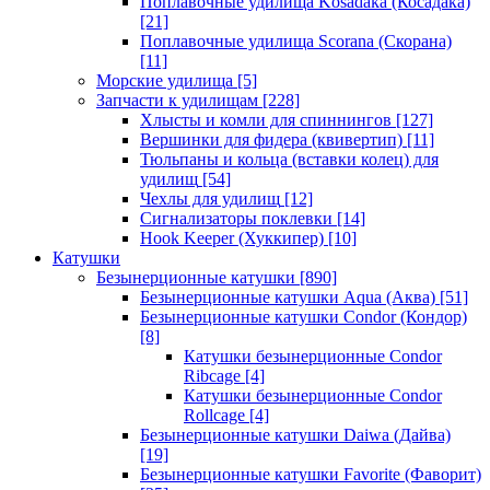
Поплавочные удилища Kosadaka (Косадака)
[21]
Поплавочные удилища Scorana (Скорана)
[11]
Морские удилища
[5]
Запчасти к удилищам
[228]
Хлысты и комли для спиннингов
[127]
Вершинки для фидера (квивертип)
[11]
Тюльпаны и кольца (вставки колец) для
удилищ
[54]
Чехлы для удилищ
[12]
Сигнализаторы поклевки
[14]
Hook Keeper (Хуккипер)
[10]
Катушки
Безынерционные катушки
[890]
Безынерционные катушки Aqua (Аква)
[51]
Безынерционные катушки Condor (Кондор)
[8]
Катушки безынерционные Condor
Ribcage
[4]
Катушки безынерционные Condor
Rollcage
[4]
Безынерционные катушки Daiwa (Дайва)
[19]
Безынерционные катушки Favorite (Фаворит)