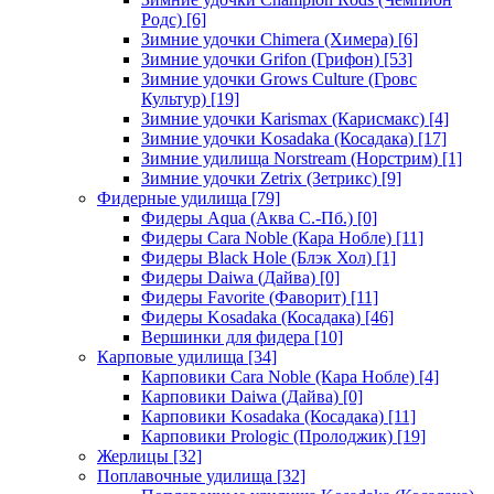
Родс)
[6]
Зимние удочки Chimera (Химера)
[6]
Зимние удочки Grifon (Грифон)
[53]
Зимние удочки Grows Culture (Гровс
Культур)
[19]
Зимние удочки Karismax (Карисмакс)
[4]
Зимние удочки Kosadaka (Косадака)
[17]
Зимние удилища Norstream (Норстрим)
[1]
Зимние удочки Zetrix (Зетрикс)
[9]
Фидерные удилища
[79]
Фидеры Aqua (Аква С.-Пб.)
[0]
Фидеры Cara Noble (Кара Нобле)
[11]
Фидеры Black Hole (Блэк Хол)
[1]
Фидеры Daiwa (Дайва)
[0]
Фидеры Favorite (Фаворит)
[11]
Фидеры Kosadaka (Косадака)
[46]
Вершинки для фидера
[10]
Карповые удилища
[34]
Карповики Cara Noble (Кара Нобле)
[4]
Карповики Daiwa (Дайва)
[0]
Карповики Kosadaka (Косадака)
[11]
Карповики Prologic (Пролоджик)
[19]
Жерлицы
[32]
Поплавочные удилища
[32]