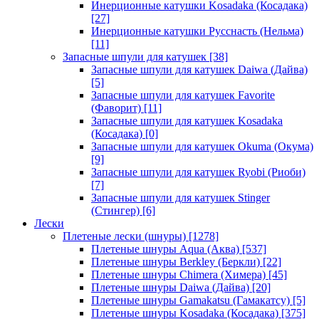
Инерционные катушки Kosadaka (Косадака)
[27]
Инерционные катушки Русснасть (Нельма)
[11]
Запасные шпули для катушек
[38]
Запасные шпули для катушек Daiwa (Дайва)
[5]
Запасные шпули для катушек Favorite
(Фаворит)
[11]
Запасные шпули для катушек Kosadaka
(Косадака)
[0]
Запасные шпули для катушек Okuma (Окума)
[9]
Запасные шпули для катушек Ryobi (Риоби)
[7]
Запасные шпули для катушек Stinger
(Стингер)
[6]
Лески
Плетеные лески (шнуры)
[1278]
Плетеные шнуры Aqua (Аква)
[537]
Плетеные шнуры Berkley (Беркли)
[22]
Плетеные шнуры Chimera (Химера)
[45]
Плетеные шнуры Daiwa (Дайва)
[20]
Плетеные шнуры Gamakatsu (Гамакатсу)
[5]
Плетеные шнуры Kosadaka (Косадака)
[375]