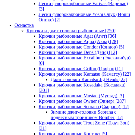
Лески флюрокарбоновые Varivas (Варивас)
[3]
Лески флюрокарбоновые Yoshi Onyx (Йоши
Оникс)
[2]
Оснастка
Крючки и джиг головки рыболовные
[750]
Крючки рыболовные Agat (Агат)
[36]
Крючки рыболовные Aqua (Аква)
[28]
Крючки рыболовные Condor (Кондор)
[5]
Крючки рыболовные Deps (Дэпс)
[12]
Крючки рыболовные Excalibur (Экскалибур)
[0]
Крючки рыболовные Grifon (Грифон)
[1]
Крючки рыболовные Kamatsu (Каматсу)
[22]
Джиг головки Kamatsu Jig Heads
[22]
Крючки рыболовные Kosadaka (Косадака)
[301]
Крючки рыболовные Mustad (Мустад)
[3]
Крючки рыболовные Owner (Овнер)
[287]
Крючки рыболовные Scorana (Скорана)
[12]
Зимние джиг-головки Scorana с
подвесным тройником Bomber
[12]
Крючки рыболовные Trout Zone (Траут Зон)
[31]
Крючки рыболовные Контакт
[5]