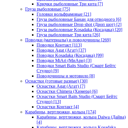
Крючки рыболовные Три кита
[7]
Груза рыболовные
[75]
Головки вольфрамовые
[21]
Груза рыболовные Банан для отводного
[6]
Груза рыболовные Drop shot (Дроп шот)
[2]
Груза рыболовные Kosadaka (Косадака)
[20]
Груза рыболовные Три кита
[26]
Поводки (материалы) и поводочницы
[269]
Поводки Контакт
[113]
Поводки Agat (Агат)
[37]
Поводки Kosadaka (Косадака)
[99]
Поводки MiAri (МиАри)
[3]
Поводки Smart Baits Studio (Смарт Бейтс
Студио)
[9]
Поводочницы и мотовило
[8]
Оснастки (готовые разные)
[30]
Оснастки Agat (Агат)
[7]
Оснастки Chimera (Химера)
[6]
Оснастки Smart Baits Studio (Смарт Бейтс
Студио)
[13]
Оснастки Контакт
[4]
Карабины, вертлюжки, кольца
[174]
Карабины, вертлюжки, кольца Daiwa (Дайва)
[4]
Карабины, вертлюжки, кольца Kosadaka