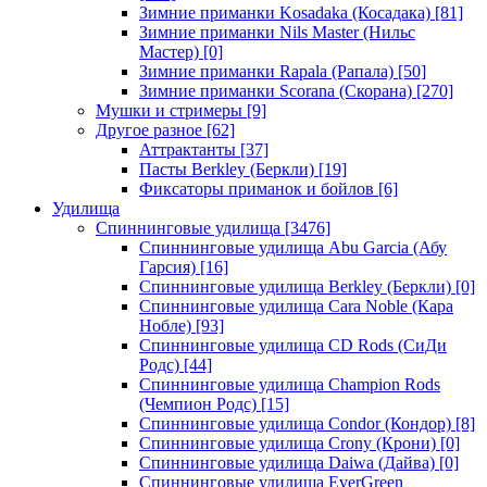
Зимние приманки Kosadaka (Косадака)
[81]
Зимние приманки Nils Master (Нильс
Мастер)
[0]
Зимние приманки Rapala (Рапала)
[50]
Зимние приманки Scorana (Скорана)
[270]
Мушки и стримеры
[9]
Другое разное
[62]
Аттрактанты
[37]
Пасты Berkley (Беркли)
[19]
Фиксаторы приманок и бойлов
[6]
Удилища
Спиннинговые удилища
[3476]
Спиннинговые удилища Abu Garcia (Абу
Гарсия)
[16]
Спиннинговые удилища Berkley (Беркли)
[0]
Спиннинговые удилища Cara Noble (Кара
Нобле)
[93]
Спиннинговые удилища CD Rods (СиДи
Родс)
[44]
Спиннинговые удилища Champion Rods
(Чемпион Родс)
[15]
Спиннинговые удилища Condor (Кондор)
[8]
Спиннинговые удилища Crony (Крони)
[0]
Спиннинговые удилища Daiwa (Дайва)
[0]
Спиннинговые удилища EverGreen