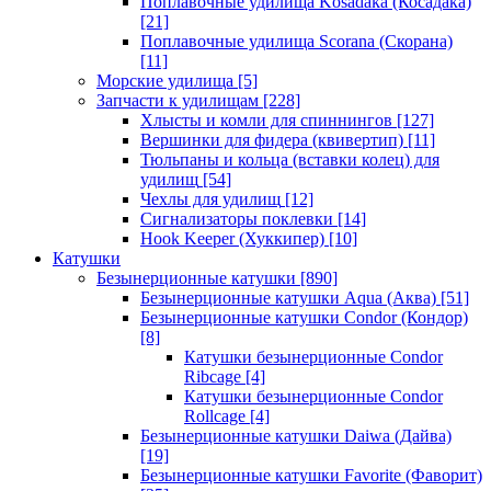
Поплавочные удилища Kosadaka (Косадака)
[21]
Поплавочные удилища Scorana (Скорана)
[11]
Морские удилища
[5]
Запчасти к удилищам
[228]
Хлысты и комли для спиннингов
[127]
Вершинки для фидера (квивертип)
[11]
Тюльпаны и кольца (вставки колец) для
удилищ
[54]
Чехлы для удилищ
[12]
Сигнализаторы поклевки
[14]
Hook Keeper (Хуккипер)
[10]
Катушки
Безынерционные катушки
[890]
Безынерционные катушки Aqua (Аква)
[51]
Безынерционные катушки Condor (Кондор)
[8]
Катушки безынерционные Condor
Ribcage
[4]
Катушки безынерционные Condor
Rollcage
[4]
Безынерционные катушки Daiwa (Дайва)
[19]
Безынерционные катушки Favorite (Фаворит)