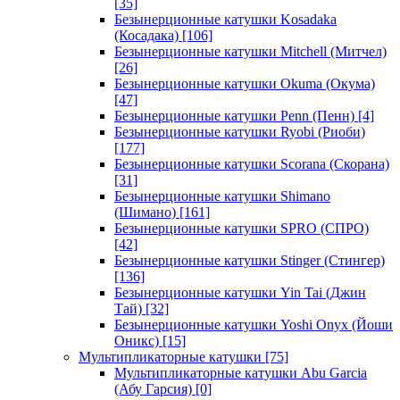
[35]
Безынерционные катушки Kosadaka
(Косадака)
[106]
Безынерционные катушки Mitchell (Митчел)
[26]
Безынерционные катушки Okuma (Окума)
[47]
Безынерционные катушки Penn (Пенн)
[4]
Безынерционные катушки Ryobi (Риоби)
[177]
Безынерционные катушки Scorana (Скорана)
[31]
Безынерционные катушки Shimano
(Шимано)
[161]
Безынерционные катушки SPRO (СПРО)
[42]
Безынерционные катушки Stinger (Стингер)
[136]
Безынерционные катушки Yin Tai (Джин
Тай)
[32]
Безынерционные катушки Yoshi Onyx (Йоши
Оникс)
[15]
Мультипликаторные катушки
[75]
Мультипликаторные катушки Abu Garcia
(Абу Гарсия)
[0]