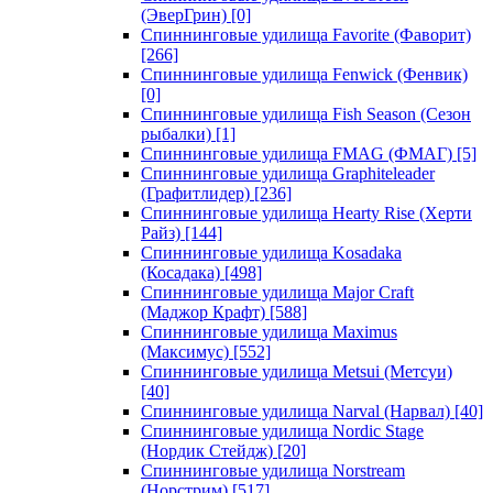
(ЭверГрин)
[0]
Спиннинговые удилища Favorite (Фаворит)
[266]
Спиннинговые удилища Fenwick (Фенвик)
[0]
Спиннинговые удилища Fish Season (Сезон
рыбалки)
[1]
Спиннинговые удилища FMAG (ФМАГ)
[5]
Спиннинговые удилища Graphiteleader
(Графитлидер)
[236]
Спиннинговые удилища Hearty Rise (Херти
Райз)
[144]
Спиннинговые удилища Kosadaka
(Косадака)
[498]
Спиннинговые удилища Major Craft
(Маджор Крафт)
[588]
Спиннинговые удилища Maximus
(Максимус)
[552]
Спиннинговые удилища Metsui (Метсуи)
[40]
Спиннинговые удилища Narval (Нарвал)
[40]
Спиннинговые удилища Nordic Stage
(Нордик Стейдж)
[20]
Спиннинговые удилища Norstream
(Норстрим)
[517]