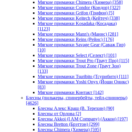
Мягкие приманки Chimera (Химера)
[358]
Мягкие приманки Condor (Кондор)
[322]
Мягкие приманки Grifon (Грифон)
[5]
Мягкие приманки Keitech (Кейтеч)
[338]
Мягкие приманки Kosadaka (Косадака)
[1123]
Мягкие приманки Mann's (Маннс)
[281]
Мягкие приманки Reins (Рейнс)
[176]
Мягкие приманки Savage Gear (Саваж Гир)
[10]
Мягкие приманки Select (Селект)
[101]
Мягкие приманки Trout Pro (Траут Про)
[115]
Мягкие приманки Trout Zone (Траут Зон)
[133]
Мягкие приманки Tsuribito (Тсурибито)
[111]
Мягкие приманки Yoshi Onyx (Йоши Оникс)
[83]
Мягкие приманки Контакт
[142]
Блесны (пилькеры, спинербейты, тейл-спиннеры)
[4626]
Блесны Алекс Краш (В. Терехин)
[90]
Блесны от Орлова
[2]
Блесны Akkoi (I AM Company) (Аккои)
[197]
Блесны Bretton (Брэттон)
[299]
Блесны Chimera (Химера)
[595]