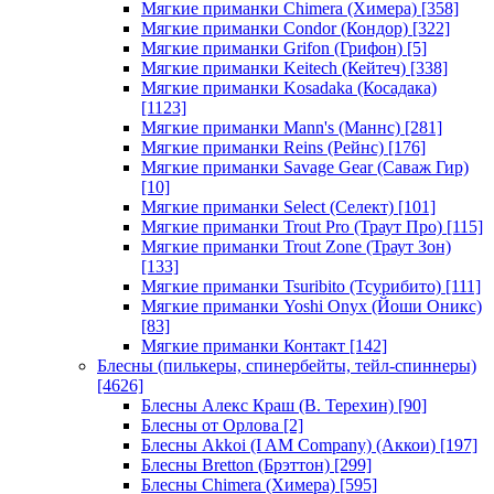
Мягкие приманки Chimera (Химера)
[358]
Мягкие приманки Condor (Кондор)
[322]
Мягкие приманки Grifon (Грифон)
[5]
Мягкие приманки Keitech (Кейтеч)
[338]
Мягкие приманки Kosadaka (Косадака)
[1123]
Мягкие приманки Mann's (Маннс)
[281]
Мягкие приманки Reins (Рейнс)
[176]
Мягкие приманки Savage Gear (Саваж Гир)
[10]
Мягкие приманки Select (Селект)
[101]
Мягкие приманки Trout Pro (Траут Про)
[115]
Мягкие приманки Trout Zone (Траут Зон)
[133]
Мягкие приманки Tsuribito (Тсурибито)
[111]
Мягкие приманки Yoshi Onyx (Йоши Оникс)
[83]
Мягкие приманки Контакт
[142]
Блесны (пилькеры, спинербейты, тейл-спиннеры)
[4626]
Блесны Алекс Краш (В. Терехин)
[90]
Блесны от Орлова
[2]
Блесны Akkoi (I AM Company) (Аккои)
[197]
Блесны Bretton (Брэттон)
[299]
Блесны Chimera (Химера)
[595]