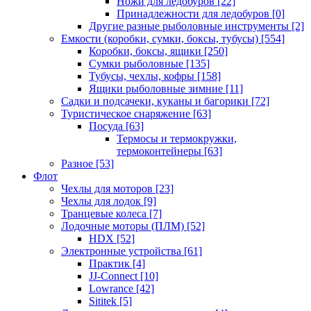
Ножи для ледобуров
[22]
Принадлежности для ледобуров
[0]
Другие разные рыболовные инструменты
[2]
Емкости (коробки, сумки, боксы, тубусы)
[554]
Коробки, боксы, ящики
[250]
Сумки рыболовные
[135]
Тубусы, чехлы, кофры
[158]
Ящики рыболовные зимние
[11]
Садки и подсачеки, куканы и багорики
[72]
Туристическое снаряжение
[63]
Посуда
[63]
Термосы и термокружки,
термоконтейнеры
[63]
Разное
[53]
Флот
Чехлы для моторов
[23]
Чехлы для лодок
[9]
Транцевые колеса
[7]
Лодочные моторы (ПЛМ)
[52]
HDX
[52]
Электронные устройства
[61]
Практик
[4]
JJ-Connect
[10]
Lowrance
[42]
Sititek
[5]