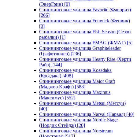
(ЭверГрин)
[0]
Спиннинговые удилища Favorite (Фаворит)
[266]
Спиннинговые удилища Fenwick (Фенвик)
[0]
Спиннинговые удилища Fish Season (Сезон
рыбалки)
[1]
Спиннинговые удилища FMAG (ФМАГ)
[5]
Спиннинговые удилища Graphiteleader
(Графитлидер)
[236]
Спиннинговые удилища Hearty Rise (Херти
Райз)
[144]
Спиннинговые удилища Kosadaka
(Косадака)
[498]
Спиннинговые удилища Major Craft
(Маджор Крафт)
[588]
Спиннинговые удилища Maximus
(Максимус)
[552]
Спиннинговые удилища Metsui (Метсуи)
[40]
Спиннинговые удилища Narval (Нарвал)
[40]
Спиннинговые удилища Nordic Stage
(Нордик Стейдж)
[20]
Спиннинговые удилища Norstream
(Норстрим)
[517]