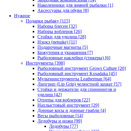
Наколенники для зимней рыбалки
[1]
Аксессуары для обуви
[8]
Нужное
Подарки рыбаку
[115]
Наборы блесен
[32]
Наборы воблеров
[26]
Стойки для удилищ
[28]
Нэцкэ (netsuke)
[11]
Подарочные магниты
[5]
Бижутерия и украшения
[7]
Рыболовные наклейки (стикеры)
[6]
Инструменты
[398]
Рыболовный инструмент Grows Culture
[20]
Рыболовный инструмент Kosadaka
[45]
Мультиинструменты Leatherman
[64]
Липгрип (Lip Grip) челюстной захват
[57]
Стойки и держатели для спиннингов и
удилищ
[42]
Отцепы для воблеров
[22]
Нахлыстовый инструмент
[29]
Донные косы и донные грабли
[4]
Весы рыболовные
[14]
Ледобуры и ножи
[99]
Ледобуры
[77]