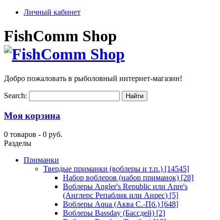
Личный кабинет
FishComm Shop
Добро пожаловать в рыболовный интернет-магазин!
Search:
Моя корзина
0 товаров -
0 руб.
Разделы
Приманки
Твердые приманки (воблеры и т.п.)
[14545]
Набор воблеров (набор приманок)
[28]
Воблеры Angler's Republic или Anre's
(Англерс Репаблик или Анрес)
[5]
Воблеры Aqua (Аква С.-Пб.)
[648]
Воблеры Bassday (Бассдей)
[2]