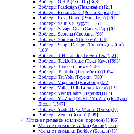
Воблеры O.S.P. (О.С.П.)
[368]
Воблеры Pazdesign (Паздизайн)
[21]
Воблеры Rosso Corsa (Россо Корса)
[91]
Воблеры Rosy Dawn (Рози Даун)
[30]
Воблеры Saurus (Саурус)
[155]
Воблеры Savage Gear (Саваж Гир)
[6]
Воблеры Scorana (Скорана)
[90]
Воблеры Shimano (Шимано)
[128]
Воблеры Skagit Designs (Скагит Дизайнс)
[183]
Воблеры T.H. Tackle (ТиЭйч Текл)
[21]
Воблеры Tackle House (Тэкл Хаус)
[693]
Воблеры Tiemco (Тиемко)
[30]
Воблеры Tsuribito (Тсурибито)
[1074]
Воблеры TsuYoki (Тсуеки)
[909]
Воблеры Vagabond (Вагабонд)
[22]
Воблеры Valley Hill (Волли Хилл)
[12]
Воблеры Verdict-baits (Вердикт)
[17]
Воблеры Yo-Zuri (DUEL / Yo-Zuri) (Ю-Зури
Дюэл)
[1547]
Воблеры Yoshi Onyx (Йоши Оникс)
[0]
Воблеры Zenith (Зенич)
[299]
Мягкие приманки (силикон, поролон)
[3466]
Мягкие приманки Akkoi (Аккои)
[165]
Мягкие приманки Berkley (Беркли)
[3]