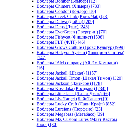
Воблеры Bomber (Бомбер)
[12]
Воблеры Chimera (Химера)
[733]
Воблеры Condor (Кондор)
[16]
Воблеры Creek Chub (Крик Чаб)
[23]
Воблеры Daiwa (Дайва)
[209]
Воблеры Deps (Дэпс)
[245]
Воблеры EverGreen (Эвергрин)
[70]
Воблеры Fishycat (Фишикет)
[508]
Воблеры FLT (ФЛТ)
[46]
Воблеры Grows Culture (Гровс Культур)
[999]
Воблеры Halcyon System (Хальцион Систем)
[147]
Воблеры IAM company (Ай Эм Компани)
[16]
Воблеры Jackall (Шакал)
[1157]
Воблеры Jackall Timon (Шакал Тимон)
[320]
Воблеры Jackson (Джэксон)
[178]
Воблеры Kosadaka (Косадака)
[2345]
Воблеры Little Jack (Литтл Джэк)
[66]
Воблеры LiveTarget (ЛайвТаргет)
[0]
Воблеры Lucky Craft (Лаки Крафт)
[852]
Воблеры Lurefans (Люрфанс)
[23]
Воблеры Megabass (Мегабасс)
[39]
Воблеры MZ Custom Lures (МЗэт Кастом
Люрс)
[30]