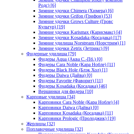
Родс)
[6]
Зимние удочки Chimera (Химера)
[6]
Зимние удочки Grifon (Грифон)
[53]
Зимние удочки Grows Culture (Гровс
Культур)
[19]
Зимние удочки Karismax (Карисмакс)
[4]
Зимние удочки Kosadaka (Косадака)
[17]
Зимние удилища Norstream (Норстрим)
[1]
Зимние удочки Zetrix (Зетрикс)
[9]
Фидерные удилища
[79]
Фидеры Aqua (Аква С.-Пб.)
[0]
Фидеры Cara Noble (Кара Нобле)
[11]
Фидеры Black Hole (Блэк Хол)
[1]
Фидеры Daiwa (Дайва)
[0]
Фидеры Favorite (Фаворит)
[11]
Фидеры Kosadaka (Косадака)
[46]
Вершинки для фидера
[10]
Карповые удилища
[34]
Карповики Cara Noble (Кара Нобле)
[4]
Карповики Daiwa (Дайва)
[0]
Карповики Kosadaka (Косадака)
[11]
Карповики Prologic (Пролоджик)
[19]
Жерлицы
[32]
Поплавочные удилища
[32]