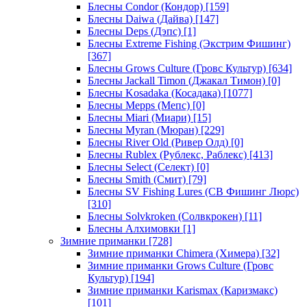
Блесны Condor (Кондор)
[159]
Блесны Daiwa (Дайва)
[147]
Блесны Deps (Дэпс)
[1]
Блесны Extreme Fishing (Экстрим Фишинг)
[367]
Блесны Grows Culture (Гровс Культур)
[634]
Блесны Jackall Timon (Джакал Тимон)
[0]
Блесны Kosadaka (Косадака)
[1077]
Блесны Mepps (Мепс)
[0]
Блесны Miari (Миари)
[15]
Блесны Myran (Мюран)
[229]
Блесны River Old (Ривер Олд)
[0]
Блесны Rublex (Рублекс, Раблекс)
[413]
Блесны Select (Селект)
[0]
Блесны Smith (Смит)
[79]
Блесны SV Fishing Lures (СВ Фишинг Люрс)
[310]
Блесны Solvkroken (Солвкрокен)
[11]
Блесны Алхимовки
[1]
Зимние приманки
[728]
Зимние приманки Chimera (Химера)
[32]
Зимние приманки Grows Culture (Гровс
Культур)
[194]
Зимние приманки Karismax (Каризмакс)
[101]