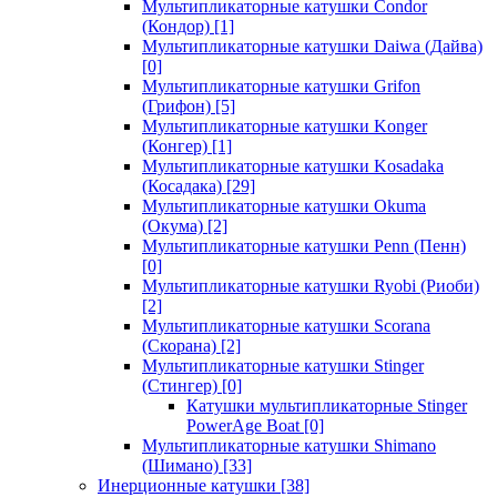
Мультипликаторные катушки Condor
(Кондор)
[1]
Мультипликаторные катушки Daiwa (Дайва)
[0]
Мультипликаторные катушки Grifon
(Грифон)
[5]
Мультипликаторные катушки Konger
(Конгер)
[1]
Мультипликаторные катушки Kosadaka
(Косадака)
[29]
Мультипликаторные катушки Okuma
(Окума)
[2]
Мультипликаторные катушки Penn (Пенн)
[0]
Мультипликаторные катушки Ryobi (Риоби)
[2]
Мультипликаторные катушки Scorana
(Скорана)
[2]
Мультипликаторные катушки Stinger
(Стингер)
[0]
Катушки мультипликаторные Stinger
PowerAge Boat
[0]
Мультипликаторные катушки Shimano
(Шимано)
[33]
Инерционные катушки
[38]