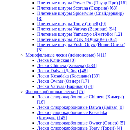
Плетеные шнуры Power Pro (Пауэр Про)
[16]
Плетеные шнуры Scorana (Скорана)
[68]
Плетеные шнуры Spiderwire (Спайдервайр)
[8]
Плетеные шнуры Toray (Торей)
[9]
Плетеные шнуры Varivas (Варивас)
[94]
Плетеные шнуры Yamatoyo (Яматойо)
[12]
Плетеные шнуры YGK (ЮДжиКей)
[62]
Плетеные шнуры Yoshi Onyx (Йоши Оникс)
[5]
Монофильные лески (нейлоновые)
[411]
Леска Клинская
[0]
Лески Chimera (Химера)
[233]
Лески Daiwa (Дайва)
[48]
Лески Kosadaka (Косадака)
[39]
Лески Owner (Овнер)
[17]
Лески Varivas (Варивас)
[74]
Флюрокарбоновые лески
[75]
Лески флюрокарбоновые Chimera (Химера)
[16]
Лески флюрокарбоновые Daiwa (Дайва)
[0]
Лески флюрокарбоновые Kosadaka
(Косадака)
[45]
Лески флюрокарбоновые Owner (Овнер)
[5]
Лески флюрокарбоновые Toray (Торей)
[4]