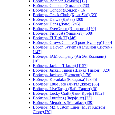
Воблеры Bomber (Бомбер)
[12]
Воблеры Chimera (Химера)
[733]
Воблеры Condor (Кондор)
[16]
Воблеры Creek Chub (Крик Чаб)
[23]
Воблеры Daiwa (Дайва)
[209]
Воблеры Deps (Дэпс)
[245]
Воблеры EverGreen (Эвергрин)
[70]
Воблеры Fishycat (Фишикет)
[508]
Воблеры FLT (ФЛТ)
[46]
Воблеры Grows Culture (Гровс Культур)
[999]
Воблеры Halcyon System (Хальцион Систем)
[147]
Воблеры IAM company (Ай Эм Компани)
[16]
Воблеры Jackall (Шакал)
[1157]
Воблеры Jackall Timon (Шакал Тимон)
[320]
Воблеры Jackson (Джэксон)
[178]
Воблеры Kosadaka (Косадака)
[2345]
Воблеры Little Jack (Литтл Джэк)
[66]
Воблеры LiveTarget (ЛайвТаргет)
[0]
Воблеры Lucky Craft (Лаки Крафт)
[852]
Воблеры Lurefans (Люрфанс)
[23]
Воблеры Megabass (Мегабасс)
[39]
Воблеры MZ Custom Lures (МЗэт Кастом
Люрс)
[30]