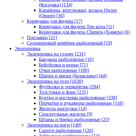
(Косадака)
[134]
Карабины, вертлюжки, кольца Owner
(Овнер)
[36]
Кормушки для фидера
[17]
Кормушки для фидера Три кита
[11]
Кормушки для фидера Chimera (Химера)
[6]
Поплавки
[21]
Силиконовый кембрик рыболовный
[19]
Экипировка
Экипировка на голову
[231]
Банданы рыболовные
[16]
Бейсболки и кепки
[71]
Очки рыболовные
[100]
Шапки и маски (балаклавы)
[44]
Экипировка на тело
[1030]
Футболки и термобелье
[294]
Толстовки и флис
[231]
Куртки и костюмы рыболовные
[339]
Перчатки и рукавицы рыболовные
[118]
Жилеты разгрузки
[14]
Спасательные жилеты
[9]
Штаны и брюки рыболовные
[25]
Экипировка на ноги
[149]
Сапоги рыболовные
[126]
Забродные комбинезоны
[14]