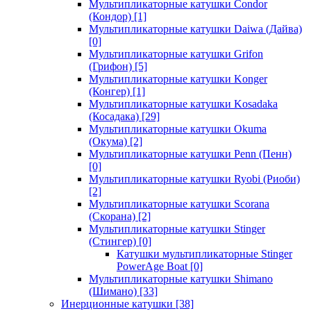
Мультипликаторные катушки Condor
(Кондор)
[1]
Мультипликаторные катушки Daiwa (Дайва)
[0]
Мультипликаторные катушки Grifon
(Грифон)
[5]
Мультипликаторные катушки Konger
(Конгер)
[1]
Мультипликаторные катушки Kosadaka
(Косадака)
[29]
Мультипликаторные катушки Okuma
(Окума)
[2]
Мультипликаторные катушки Penn (Пенн)
[0]
Мультипликаторные катушки Ryobi (Риоби)
[2]
Мультипликаторные катушки Scorana
(Скорана)
[2]
Мультипликаторные катушки Stinger
(Стингер)
[0]
Катушки мультипликаторные Stinger
PowerAge Boat
[0]
Мультипликаторные катушки Shimano
(Шимано)
[33]
Инерционные катушки
[38]