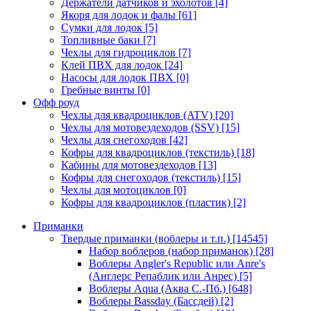
Держатели датчиков и эхолотов
[4]
Якоря для лодок и фалы
[61]
Сумки для лодок
[5]
Топливные баки
[7]
Чехлы для гидроциклов
[7]
Клей ПВХ для лодок
[24]
Насосы для лодок ПВХ
[0]
Гребные винты
[0]
Офф роуд
Чехлы для квадроциклов (ATV)
[20]
Чехлы для мотовездеходов (SSV)
[15]
Чехлы для снегоходов
[42]
Кофры для квадроциклов (текстиль)
[18]
Кабины для мотовездеходов
[13]
Кофры для снегоходов (текстиль)
[15]
Чехлы для мотоциклов
[0]
Кофры для квадроциклов (пластик)
[2]
Приманки
Твердые приманки (воблеры и т.п.)
[14545]
Набор воблеров (набор приманок)
[28]
Воблеры Angler's Republic или Anre's
(Англерс Репаблик или Анрес)
[5]
Воблеры Aqua (Аква С.-Пб.)
[648]
Воблеры Bassday (Бассдей)
[2]