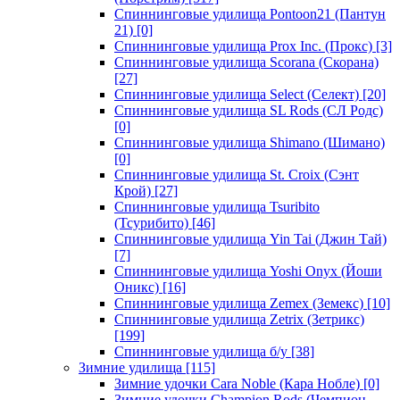
Спиннинговые удилища Pontoon21 (Пантун
21)
[0]
Спиннинговые удилища Prox Inc. (Прокс)
[3]
Спиннинговые удилища Scorana (Скорана)
[27]
Спиннинговые удилища Select (Селект)
[20]
Спиннинговые удилища SL Rods (СЛ Родс)
[0]
Спиннинговые удилища Shimano (Шимано)
[0]
Спиннинговые удилища St. Croix (Сэнт
Крой)
[27]
Спиннинговые удилища Tsuribito
(Тсурибито)
[46]
Спиннинговые удилища Yin Tai (Джин Тай)
[7]
Спиннинговые удилища Yoshi Onyx (Йоши
Оникс)
[16]
Спиннинговые удилища Zemex (Земекс)
[10]
Спиннинговые удилища Zetrix (Зетрикс)
[199]
Спиннинговые удилища б/у
[38]
Зимние удилища
[115]
Зимние удочки Cara Noble (Кара Нобле)
[0]
Зимние удочки Champion Rods (Чемпион