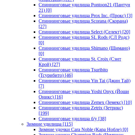
Спиннинговые удилища Pontoon21 (Пантун
21)
[0]
Спиннинговые удилища Prox Inc. (Прокс)
[3]
Спиннинговые удилища Scorana (Скорана)
[27]
Спиннинговые удилища Select (Селект)
[20]
Спиннинговые удилища SL Rods (СЛ Родс)
[0]
Спиннинговые удилища Shimano (Шимано)
[0]
Спиннинговые удилища St. Croix (Сэнт
Крой)
[27]
Спиннинговые удилища Tsuribito
(Тсурибито)
[46]
Спиннинговые удилища Yin Tai (Джин Тай)
[7]
Спиннинговые удилища Yoshi Onyx (Йоши
Оникс)
[16]
Спиннинговые удилища Zemex (Земекс)
[10]
Спиннинговые удилища Zetrix (Зетрикс)
[199]
Спиннинговые удилища б/у
[38]
Зимние удилища
[115]
Зимние удочки Cara Noble (Кара Нобле)
[0]
Зимние удочки Champion Rods (Чемпион