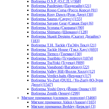
Воблеры O.S.P. (О.С.П.)
[368]
Воблеры Pazdesign (Паздизайн)
[21]
Воблеры Rosso Corsa (Россо Корса)
[91]
Воблеры Rosy Dawn (Рози Даун)
[30]
Воблеры Saurus (Саурус)
[155]
Воблеры Savage Gear (Саваж Гир)
[6]
Воблеры Scorana (Скорана)
[90]
Воблеры Shimano (Шимано)
[128]
Воблеры Skagit Designs (Скагит Дизайнс)
[183]
Воблеры T.H. Tackle (ТиЭйч Текл)
[21]
Воблеры Tackle House (Тэкл Хаус)
[693]
Воблеры Tiemco (Тиемко)
[30]
Воблеры Tsuribito (Тсурибито)
[1074]
Воблеры TsuYoki (Тсуеки)
[909]
Воблеры Vagabond (Вагабонд)
[22]
Воблеры Valley Hill (Волли Хилл)
[12]
Воблеры Verdict-baits (Вердикт)
[17]
Воблеры Yo-Zuri (DUEL / Yo-Zuri) (Ю-Зури
Дюэл)
[1547]
Воблеры Yoshi Onyx (Йоши Оникс)
[0]
Воблеры Zenith (Зенич)
[299]
Мягкие приманки (силикон, поролон)
[3466]
Мягкие приманки Akkoi (Аккои)
[165]
Мягкие приманки Berkley (Беркли)
[3]