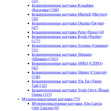
[35]
Безынерционные катушки Kosadaka
(Косадака)
[106]
Безынерционные катушки Mitchell (Митчел)
[26]
Безынерционные катушки Okuma (Окума)
[47]
Безынерционные катушки Penn (Пенн)
[4]
Безынерционные катушки Ryobi (Риоби)
[177]
Безынерционные катушки Scorana (Скорана)
[31]
Безынерционные катушки Shimano
(Шимано)
[161]
Безынерционные катушки SPRO (СПРО)
[42]
Безынерционные катушки Stinger (Стингер)
[136]
Безынерционные катушки Yin Tai (Джин
Тай)
[32]
Безынерционные катушки Yoshi Onyx (Йоши
Оникс)
[15]
Мультипликаторные катушки
[75]
Мультипликаторные катушки Abu Garcia
(Абу Гарсия)
[0]