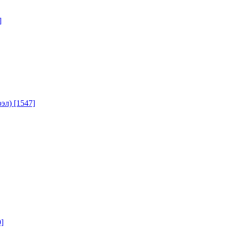
]
юэл)
[1547]
]