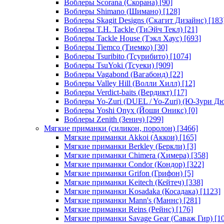
Воблеры Scorana (Скорана)
[90]
Воблеры Shimano (Шимано)
[128]
Воблеры Skagit Designs (Скагит Дизайнс)
[183
Воблеры T.H. Tackle (ТиЭйч Текл)
[21]
Воблеры Tackle House (Тэкл Хаус)
[693]
Воблеры Tiemco (Тиемко)
[30]
Воблеры Tsuribito (Тсурибито)
[1074]
Воблеры TsuYoki (Тсуеки)
[909]
Воблеры Vagabond (Вагабонд)
[22]
Воблеры Valley Hill (Волли Хилл)
[12]
Воблеры Verdict-baits (Вердикт)
[17]
Воблеры Yo-Zuri (DUEL / Yo-Zuri) (Ю-Зури Д
Воблеры Yoshi Onyx (Йоши Оникс)
[0]
Воблеры Zenith (Зенич)
[299]
Мягкие приманки (силикон, поролон)
[3466]
Мягкие приманки Akkoi (Аккои)
[165]
Мягкие приманки Berkley (Беркли)
[3]
Мягкие приманки Chimera (Химера)
[358]
Мягкие приманки Condor (Кондор)
[322]
Мягкие приманки Grifon (Грифон)
[5]
Мягкие приманки Keitech (Кейтеч)
[338]
Мягкие приманки Kosadaka (Косадака)
[1123]
Мягкие приманки Mann's (Маннс)
[281]
Мягкие приманки Reins (Рейнс)
[176]
Мягкие приманки Savage Gear (Саваж Гир)
[10