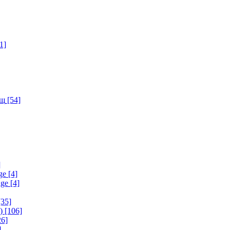
1]
ищ
[54]
]
ge
[4]
age
[4]
35]
)
[106]
6]
]