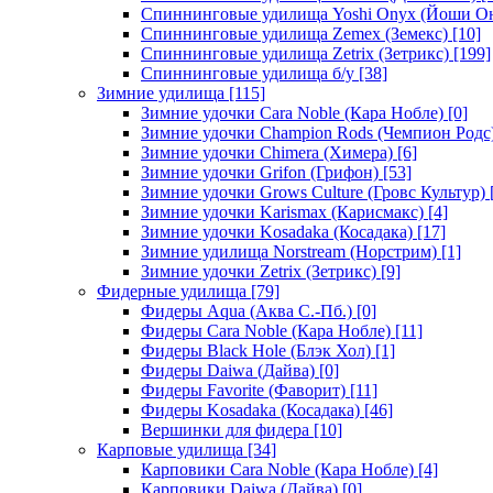
Спиннинговые удилища Yoshi Onyx (Йоши О
Спиннинговые удилища Zemex (Земекс)
[10]
Спиннинговые удилища Zetrix (Зетрикс)
[199]
Спиннинговые удилища б/у
[38]
Зимние удилища
[115]
Зимние удочки Cara Noble (Кара Нобле)
[0]
Зимние удочки Champion Rods (Чемпион Родс
Зимние удочки Chimera (Химера)
[6]
Зимние удочки Grifon (Грифон)
[53]
Зимние удочки Grows Culture (Гровс Культур)
Зимние удочки Karismax (Карисмакс)
[4]
Зимние удочки Kosadaka (Косадака)
[17]
Зимние удилища Norstream (Норстрим)
[1]
Зимние удочки Zetrix (Зетрикс)
[9]
Фидерные удилища
[79]
Фидеры Aqua (Аква С.-Пб.)
[0]
Фидеры Cara Noble (Кара Нобле)
[11]
Фидеры Black Hole (Блэк Хол)
[1]
Фидеры Daiwa (Дайва)
[0]
Фидеры Favorite (Фаворит)
[11]
Фидеры Kosadaka (Косадака)
[46]
Вершинки для фидера
[10]
Карповые удилища
[34]
Карповики Cara Noble (Кара Нобле)
[4]
Карповики Daiwa (Дайва)
[0]