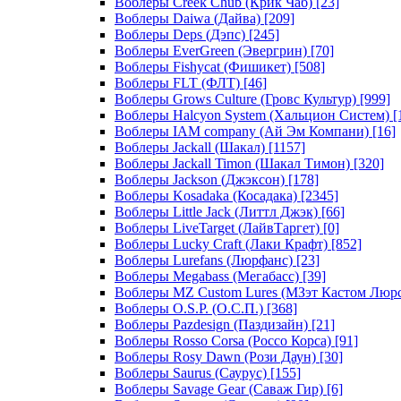
Воблеры Creek Chub (Крик Чаб)
[23]
Воблеры Daiwa (Дайва)
[209]
Воблеры Deps (Дэпс)
[245]
Воблеры EverGreen (Эвергрин)
[70]
Воблеры Fishycat (Фишикет)
[508]
Воблеры FLT (ФЛТ)
[46]
Воблеры Grows Culture (Гровс Культур)
[999]
Воблеры Halcyon System (Хальцион Систем)
[
Воблеры IAM company (Ай Эм Компани)
[16]
Воблеры Jackall (Шакал)
[1157]
Воблеры Jackall Timon (Шакал Тимон)
[320]
Воблеры Jackson (Джэксон)
[178]
Воблеры Kosadaka (Косадака)
[2345]
Воблеры Little Jack (Литтл Джэк)
[66]
Воблеры LiveTarget (ЛайвТаргет)
[0]
Воблеры Lucky Craft (Лаки Крафт)
[852]
Воблеры Lurefans (Люрфанс)
[23]
Воблеры Megabass (Мегабасс)
[39]
Воблеры MZ Custom Lures (МЗэт Кастом Люр
Воблеры O.S.P. (О.С.П.)
[368]
Воблеры Pazdesign (Паздизайн)
[21]
Воблеры Rosso Corsa (Россо Корса)
[91]
Воблеры Rosy Dawn (Рози Даун)
[30]
Воблеры Saurus (Саурус)
[155]
Воблеры Savage Gear (Саваж Гир)
[6]