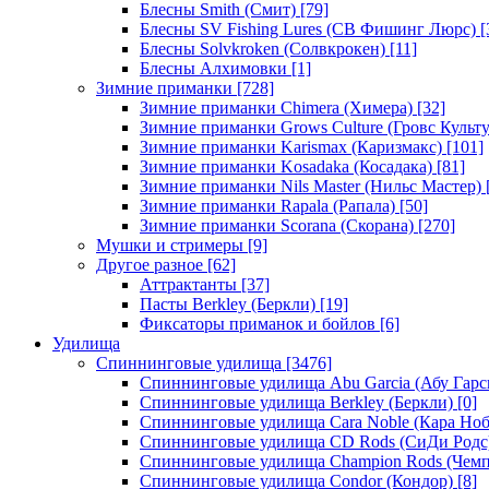
Блесны Smith (Смит)
[79]
Блесны SV Fishing Lures (СВ Фишинг Люрс)
[
Блесны Solvkroken (Солвкрокен)
[11]
Блесны Алхимовки
[1]
Зимние приманки
[728]
Зимние приманки Chimera (Химера)
[32]
Зимние приманки Grows Culture (Гровс Культу
Зимние приманки Karismax (Каризмакс)
[101]
Зимние приманки Kosadaka (Косадака)
[81]
Зимние приманки Nils Master (Нильс Мастер)
Зимние приманки Rapala (Рапала)
[50]
Зимние приманки Scorana (Скорана)
[270]
Мушки и стримеры
[9]
Другое разное
[62]
Аттрактанты
[37]
Пасты Berkley (Беркли)
[19]
Фиксаторы приманок и бойлов
[6]
Удилища
Спиннинговые удилища
[3476]
Спиннинговые удилища Abu Garcia (Абу Гарс
Спиннинговые удилища Berkley (Беркли)
[0]
Спиннинговые удилища Cara Noble (Кара Ноб
Спиннинговые удилища CD Rods (СиДи Родс
Спиннинговые удилища Champion Rods (Чемп
Спиннинговые удилища Condor (Кондор)
[8]