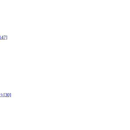
147]
с)
[30]