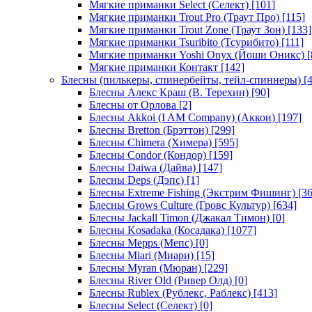
Мягкие приманки Select (Селект)
[101]
Мягкие приманки Trout Pro (Траут Про)
[115]
Мягкие приманки Trout Zone (Траут Зон)
[133]
Мягкие приманки Tsuribito (Тсурибито)
[111]
Мягкие приманки Yoshi Onyx (Йоши Оникс)
[
Мягкие приманки Контакт
[142]
Блесны (пилькеры, спинербейты, тейл-спиннеры)
[4
Блесны Алекс Краш (В. Терехин)
[90]
Блесны от Орлова
[2]
Блесны Akkoi (I AM Company) (Аккои)
[197]
Блесны Bretton (Брэттон)
[299]
Блесны Chimera (Химера)
[595]
Блесны Condor (Кондор)
[159]
Блесны Daiwa (Дайва)
[147]
Блесны Deps (Дэпс)
[1]
Блесны Extreme Fishing (Экстрим Фишинг)
[36
Блесны Grows Culture (Гровс Культур)
[634]
Блесны Jackall Timon (Джакал Тимон)
[0]
Блесны Kosadaka (Косадака)
[1077]
Блесны Mepps (Мепс)
[0]
Блесны Miari (Миари)
[15]
Блесны Myran (Мюран)
[229]
Блесны River Old (Ривер Олд)
[0]
Блесны Rublex (Рублекс, Раблекс)
[413]
Блесны Select (Селект)
[0]