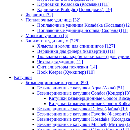
Карповики Kosadaka (Косадака)
[11]
Карповики Prologic (Пролоджик)
[19]
Жерлицы
[32]
Поплавочные удилища
[32]
Поплавочные удилища Kosadaka (Косадака)
[2
Поплавочные удилища Scorana (Скорана)
[11]
Морские удилища
[5]
Запчасти к удилищам
[228]
Хлысты и комли для спиннингов
[127]
Вершинки для фидера (квивертип)
[11]
Тюльпаны и кольца (вставки колец) для удил
Чехлы для удилищ
[12]
Сигнализаторы поклевки
[14]
Hook Keeper (Хуккипер)
[10]
Катушки
Безынерционные катушки
[890]
Безынерционные катушки Aqua (Аква)
[51]
Безынерционные катушки Condor (Кондор)
[8
Катушки безынерционные Condor Ribca
Катушки безынерционные Condor Rollc
Безынерционные катушки Daiwa (Дайва)
[19]
Безынерционные катушки Favorite (Фаворит)
[
Безынерционные катушки Kosadaka (Косадака
Безынерционные катушки Mitchell (Митчел)
[2
Безынерционные катушки Okuma (Окума)
[47