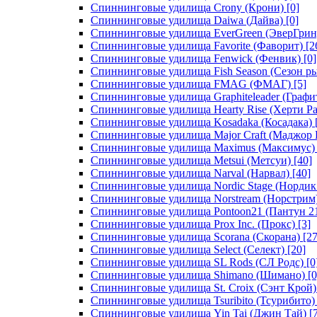
Спиннинговые удилища Crony (Крони)
[0]
Спиннинговые удилища Daiwa (Дайва)
[0]
Спиннинговые удилища EverGreen (ЭверГрин
Спиннинговые удилища Favorite (Фаворит)
[2
Спиннинговые удилища Fenwick (Фенвик)
[0]
Спиннинговые удилища Fish Season (Сезон р
Спиннинговые удилища FMAG (ФМАГ)
[5]
Спиннинговые удилища Graphiteleader (Графи
Спиннинговые удилища Hearty Rise (Херти Ра
Спиннинговые удилища Kosadaka (Косадака)
Спиннинговые удилища Major Craft (Маджор 
Спиннинговые удилища Maximus (Максимус)
Спиннинговые удилища Metsui (Метсуи)
[40]
Спиннинговые удилища Narval (Нарвал)
[40]
Спиннинговые удилища Nordic Stage (Нордик
Спиннинговые удилища Norstream (Норстрим
Спиннинговые удилища Pontoon21 (Пантун 2
Спиннинговые удилища Prox Inc. (Прокс)
[3]
Спиннинговые удилища Scorana (Скорана)
[27
Спиннинговые удилища Select (Селект)
[20]
Спиннинговые удилища SL Rods (СЛ Родс)
[0
Спиннинговые удилища Shimano (Шимано)
[0
Спиннинговые удилища St. Croix (Сэнт Крой)
Спиннинговые удилища Tsuribito (Тсурибито)
Спиннинговые удилища Yin Tai (Джин Тай)
[7