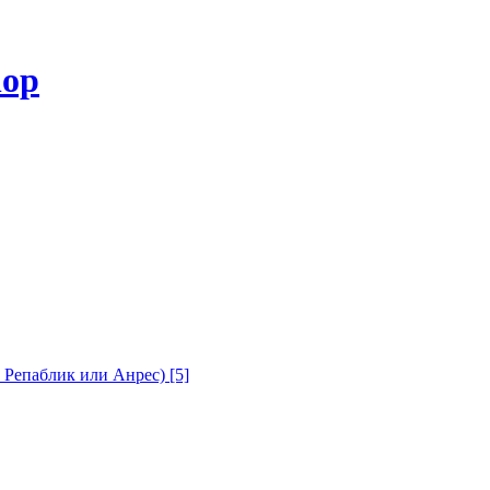
с Репаблик или Анрес)
[5]