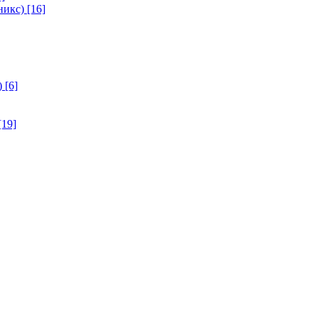
никс)
[16]
)
[6]
[19]