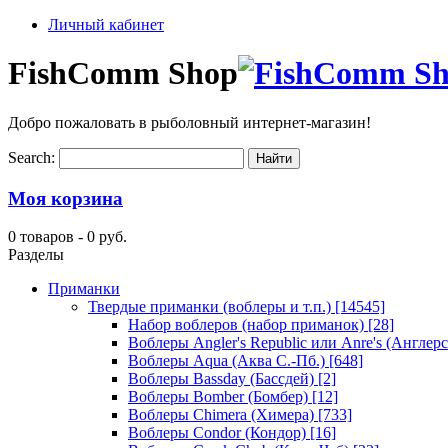
Личный кабинет
FishComm Shop
Добро пожаловать в рыболовный интернет-магазин!
Search:
Моя корзина
0 товаров -
0 руб.
Разделы
Приманки
Твердые приманки (воблеры и т.п.)
[14545]
Набор воблеров (набор приманок)
[28]
Воблеры Angler's Republic или Anre's (Англер
Воблеры Aqua (Аква С.-Пб.)
[648]
Воблеры Bassday (Бассдей)
[2]
Воблеры Bomber (Бомбер)
[12]
Воблеры Chimera (Химера)
[733]
Воблеры Condor (Кондор)
[16]