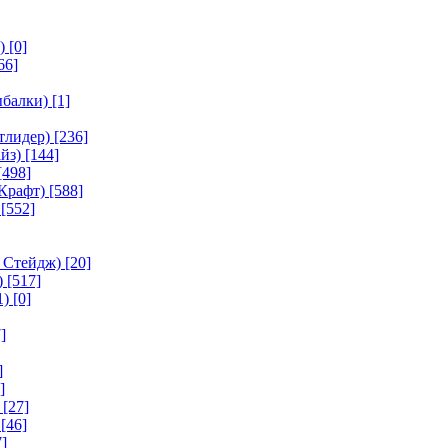
)
[0]
66]
ыбалки)
[1]
тлидер)
[236]
йз)
[144]
[498]
Крафт)
[588]
[552]
 Стейдж)
[20]
)
[517]
1)
[0]
]
]
]
[27]
[46]
]