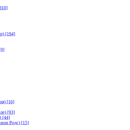
310]
р)
[194]
[0]
ия)
[16]
ле)
[93]
)
[44]
ион Родс)
[15]