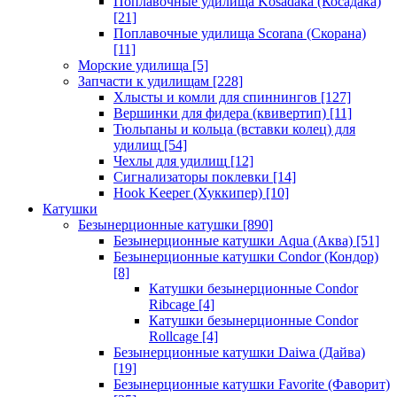
Поплавочные удилища Kosadaka (Косадака)
[21]
Поплавочные удилища Scorana (Скорана)
[11]
Морские удилища
[5]
Запчасти к удилищам
[228]
Хлысты и комли для спиннингов
[127]
Вершинки для фидера (квивертип)
[11]
Тюльпаны и кольца (вставки колец) для
удилищ
[54]
Чехлы для удилищ
[12]
Сигнализаторы поклевки
[14]
Hook Keeper (Хуккипер)
[10]
Катушки
Безынерционные катушки
[890]
Безынерционные катушки Aqua (Аква)
[51]
Безынерционные катушки Condor (Кондор)
[8]
Катушки безынерционные Condor
Ribcage
[4]
Катушки безынерционные Condor
Rollcage
[4]
Безынерционные катушки Daiwa (Дайва)
[19]
Безынерционные катушки Favorite (Фаворит)