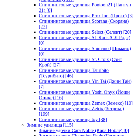
Спиннинговые удилища Pontoon21 (Пантун
21)
[0]
Спиннинговые удилища Prox Inc. (Прокс)
[3]
Спиннинговые удилища Scorana (Скорана)
[27]
Спиннинговые удилища Select (Селект)
[20]
Спиннинговые удилища SL Rods (СЛ Родс)
[0]
Спиннинговые удилища Shimano (Шимано)
[0]
Спиннинговые удилища St. Croix (Сэнт
Крой)
[27]
Спиннинговые удилища Tsuribito
(Тсурибито)
[46]
Спиннинговые удилища Yin Tai (Джин Тай)
[7]
Спиннинговые удилища Yoshi Onyx (Йоши
Оникс)
[16]
Спиннинговые удилища Zemex (Земекс)
[10]
Спиннинговые удилища Zetrix (Зетрикс)
[199]
Спиннинговые удилища б/у
[38]
Зимние удилища
[115]
Зимние удочки Cara Noble (Кара Нобле)
[0]
Зимние удочки Champion Rods (Чемпион