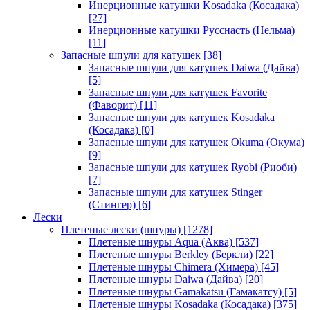
Инерционные катушки Kosadaka (Косадака)
[27]
Инерционные катушки Русснасть (Нельма)
[11]
Запасные шпули для катушек
[38]
Запасные шпули для катушек Daiwa (Дайва)
[5]
Запасные шпули для катушек Favorite
(Фаворит)
[11]
Запасные шпули для катушек Kosadaka
(Косадака)
[0]
Запасные шпули для катушек Okuma (Окума)
[9]
Запасные шпули для катушек Ryobi (Риоби)
[7]
Запасные шпули для катушек Stinger
(Стингер)
[6]
Лески
Плетеные лески (шнуры)
[1278]
Плетеные шнуры Aqua (Аква)
[537]
Плетеные шнуры Berkley (Беркли)
[22]
Плетеные шнуры Chimera (Химера)
[45]
Плетеные шнуры Daiwa (Дайва)
[20]
Плетеные шнуры Gamakatsu (Гамакатсу)
[5]
Плетеные шнуры Kosadaka (Косадака)
[375]