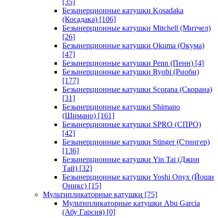
[35]
Безынерционные катушки Kosadaka
(Косадака)
[106]
Безынерционные катушки Mitchell (Митчел)
[26]
Безынерционные катушки Okuma (Окума)
[47]
Безынерционные катушки Penn (Пенн)
[4]
Безынерционные катушки Ryobi (Риоби)
[177]
Безынерционные катушки Scorana (Скорана)
[31]
Безынерционные катушки Shimano
(Шимано)
[161]
Безынерционные катушки SPRO (СПРО)
[42]
Безынерционные катушки Stinger (Стингер)
[136]
Безынерционные катушки Yin Tai (Джин
Тай)
[32]
Безынерционные катушки Yoshi Onyx (Йоши
Оникс)
[15]
Мультипликаторные катушки
[75]
Мультипликаторные катушки Abu Garcia
(Абу Гарсия)
[0]