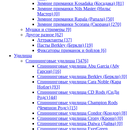
Зимние приманки Kosadaka (Косадака)
[81]
Зимние приманки Nils Master (Нильс
Мастер)
[0]
Зимние приманки Rapala (Рапала)
[50]
Зимние приманки Scorana (Скорана)
[270]
Мушки и стримеры
[9]
Другое разное
[62]
Аттрактанты
[37]
Пасты Berkley (Беркли)
[19]
Фиксаторы приманок и бойлов
[6]
Удилища
Спиннинговые удилища
[3476]
Спиннинговые удилища Abu Garcia (Абу
Гарсия)
[16]
Спиннинговые удилища Berkley (Беркли)
[0]
Спиннинговые удилища Cara Noble (Кара
Нобле)
[93]
Спиннинговые удилища CD Rods (СиДи
Родс)
[44]
Спиннинговые удилища Champion Rods
(Чемпион Родс)
[15]
Спиннинговые удилища Condor (Кондор)
[8]
Спиннинговые удилища Crony (Крони)
[0]
Спиннинговые удилища Daiwa (Дайва)
[0]
Спиннинговые удилища EverGreen