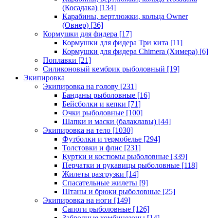
(Косадака)
[134]
Карабины, вертлюжки, кольца Owner
(Овнер)
[36]
Кормушки для фидера
[17]
Кормушки для фидера Три кита
[11]
Кормушки для фидера Chimera (Химера)
[6]
Поплавки
[21]
Силиконовый кембрик рыболовный
[19]
Экипировка
Экипировка на голову
[231]
Банданы рыболовные
[16]
Бейсболки и кепки
[71]
Очки рыболовные
[100]
Шапки и маски (балаклавы)
[44]
Экипировка на тело
[1030]
Футболки и термобелье
[294]
Толстовки и флис
[231]
Куртки и костюмы рыболовные
[339]
Перчатки и рукавицы рыболовные
[118]
Жилеты разгрузки
[14]
Спасательные жилеты
[9]
Штаны и брюки рыболовные
[25]
Экипировка на ноги
[149]
Сапоги рыболовные
[126]
Забродные комбинезоны
[14]