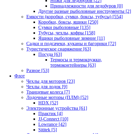
Ножи для ледобуров
[22]
Принадлежности для ледобуров
[0]
Другие разные рыболовные инструменты
[2]
Емкости (коробки, сумки, боксы, тубусы)
[554]
Коробки, боксы, ящики
[250]
Сумки рыболовные
[135]
Тубусы, чехлы, кофры
[158]
Ящики рыболовные зимние
[11]
Садки и подсачеки, куканы и багорики
[72]
Туристическое снаряжение
[63]
Посуда
[63]
Термосы и термокружки,
термоконтейнеры
[63]
Разное
[53]
Флот
Чехлы для моторов
[23]
Чехлы для лодок
[9]
Транцевые колеса
[7]
Лодочные моторы (ПЛМ)
[52]
HDX
[52]
Электронные устройства
[61]
Практик
[4]
JJ-Connect
[10]
Lowrance
[42]
Sititek
[5]