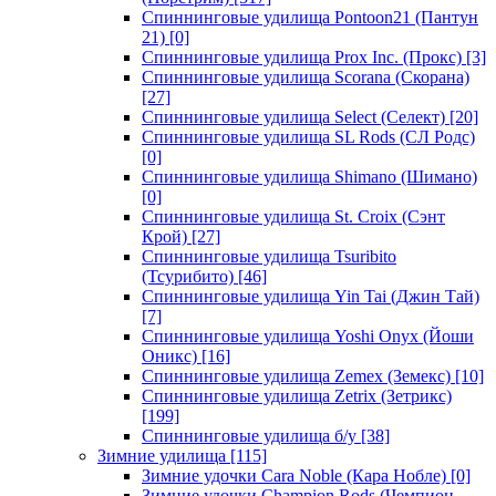
Спиннинговые удилища Pontoon21 (Пантун
21)
[0]
Спиннинговые удилища Prox Inc. (Прокс)
[3]
Спиннинговые удилища Scorana (Скорана)
[27]
Спиннинговые удилища Select (Селект)
[20]
Спиннинговые удилища SL Rods (СЛ Родс)
[0]
Спиннинговые удилища Shimano (Шимано)
[0]
Спиннинговые удилища St. Croix (Сэнт
Крой)
[27]
Спиннинговые удилища Tsuribito
(Тсурибито)
[46]
Спиннинговые удилища Yin Tai (Джин Тай)
[7]
Спиннинговые удилища Yoshi Onyx (Йоши
Оникс)
[16]
Спиннинговые удилища Zemex (Земекс)
[10]
Спиннинговые удилища Zetrix (Зетрикс)
[199]
Спиннинговые удилища б/у
[38]
Зимние удилища
[115]
Зимние удочки Cara Noble (Кара Нобле)
[0]
Зимние удочки Champion Rods (Чемпион