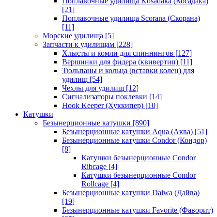
Поплавочные удилища Kosadaka (Косадака)
[21]
Поплавочные удилища Scorana (Скорана)
[11]
Морские удилища
[5]
Запчасти к удилищам
[228]
Хлысты и комли для спиннингов
[127]
Вершинки для фидера (квивертип)
[11]
Тюльпаны и кольца (вставки колец) для
удилищ
[54]
Чехлы для удилищ
[12]
Сигнализаторы поклевки
[14]
Hook Keeper (Хуккипер)
[10]
Катушки
Безынерционные катушки
[890]
Безынерционные катушки Aqua (Аква)
[51]
Безынерционные катушки Condor (Кондор)
[8]
Катушки безынерционные Condor
Ribcage
[4]
Катушки безынерционные Condor
Rollcage
[4]
Безынерционные катушки Daiwa (Дайва)
[19]
Безынерционные катушки Favorite (Фаворит)