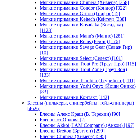
Мягкие приманки Chimera (Химера)
[358]
Мягкие приманки Condor (Кондор)
[322]
Мягкие приманки Grifon (Грифон)
[5]
Мягкие приманки Keitech (Кейтеч)
[338]
Мягкие приманки Kosadaka (Косадака)
[1123]
Мягкие приманки Mann's (Маннс)
[281]
Мягкие приманки Reins (Рейнс)
[176]
Мягкие приманки Savage Gear (Саваж Гир)
[10]
Мягкие приманки Select (Селект)
[101]
Мягкие приманки Trout Pro (Траут Про)
[115]
Мягкие приманки Trout Zone (Траут Зон)
[133]
Мягкие приманки Tsuribito (Тсурибито)
[111]
Мягкие приманки Yoshi Onyx (Йоши Оникс)
[83]
Мягкие приманки Контакт
[142]
Блесны (пилькеры, спинербейты, тейл-спиннеры)
[4626]
Блесны Алекс Краш (В. Терехин)
[90]
Блесны от Орлова
[2]
Блесны Akkoi (I AM Company) (Аккои)
[197]
Блесны Bretton (Брэттон)
[299]
Блесны Chimera (Химера)
[595]