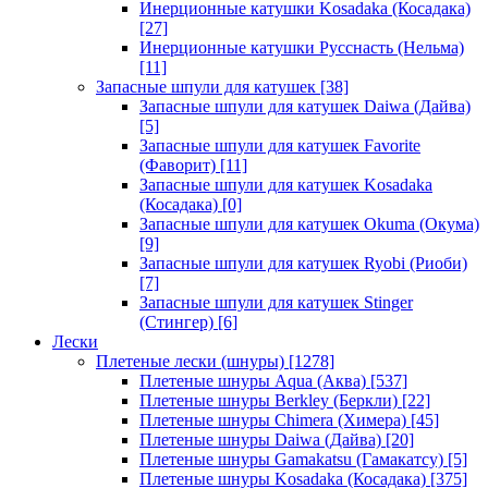
Инерционные катушки Kosadaka (Косадака)
[27]
Инерционные катушки Русснасть (Нельма)
[11]
Запасные шпули для катушек
[38]
Запасные шпули для катушек Daiwa (Дайва)
[5]
Запасные шпули для катушек Favorite
(Фаворит)
[11]
Запасные шпули для катушек Kosadaka
(Косадака)
[0]
Запасные шпули для катушек Okuma (Окума)
[9]
Запасные шпули для катушек Ryobi (Риоби)
[7]
Запасные шпули для катушек Stinger
(Стингер)
[6]
Лески
Плетеные лески (шнуры)
[1278]
Плетеные шнуры Aqua (Аква)
[537]
Плетеные шнуры Berkley (Беркли)
[22]
Плетеные шнуры Chimera (Химера)
[45]
Плетеные шнуры Daiwa (Дайва)
[20]
Плетеные шнуры Gamakatsu (Гамакатсу)
[5]
Плетеные шнуры Kosadaka (Косадака)
[375]