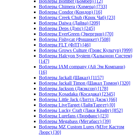
Воблеры Bomber (Бомбер)
[12]
Воблеры Chimera (Химера)
[733]
Воблеры Condor (Кондор)
[16]
Воблеры Creek Chub (Крик Чаб)
[23]
Воблеры Daiwa (Дайва)
[209]
Воблеры Deps (Дэпс)
[245]
Воблеры EverGreen (Эвергрин)
[70]
Воблеры Fishycat (Фишикет)
[508]
Воблеры FLT (ФЛТ)
[46]
Воблеры Grows Culture (Гровс Культур)
[999]
Воблеры Halcyon System (Хальцион Систем)
[147]
Воблеры IAM company (Ай Эм Компани)
[16]
Воблеры Jackall (Шакал)
[1157]
Воблеры Jackall Timon (Шакал Тимон)
[320]
Воблеры Jackson (Джэксон)
[178]
Воблеры Kosadaka (Косадака)
[2345]
Воблеры Little Jack (Литтл Джэк)
[66]
Воблеры LiveTarget (ЛайвТаргет)
[0]
Воблеры Lucky Craft (Лаки Крафт)
[852]
Воблеры Lurefans (Люрфанс)
[23]
Воблеры Megabass (Мегабасс)
[39]
Воблеры MZ Custom Lures (МЗэт Кастом
Люрс)
[30]