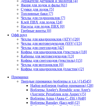
Держатели датчиков и эхолотов
[4]
Якоря для лодок и фалы
[61]
Сумки для лодок
[5]
Топливные баки
[7]
Чехлы для гидроциклов
[7]
Клей ПВХ для лодок
[24]
Насосы для лодок ПВХ
[0]
Гребные винты
[0]
Офф роуд
Чехлы для квадроциклов (ATV)
[20]
Чехлы для мотовездеходов (SSV)
[15]
Чехлы для снегоходов
[42]
Кофры для квадроциклов (текстиль)
[18]
Кабины для мотовездеходов
[13]
Кофры для снегоходов (текстиль)
[15]
Чехлы для мотоциклов
[0]
Кофры для квадроциклов (пластик)
[2]
Приманки
Твердые приманки (воблеры и т.п.)
[14545]
Набор воблеров (набор приманок)
[28]
Воблеры Angler's Republic или Anre's
(Англерс Репаблик или Анрес)
[5]
Воблеры Aqua (Аква С.-Пб.)
[648]
Воблеры Bassday (Бассдей)
[2]