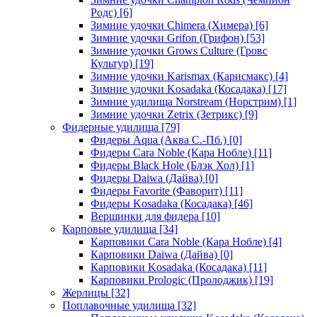
Родс)
[6]
Зимние удочки Chimera (Химера)
[6]
Зимние удочки Grifon (Грифон)
[53]
Зимние удочки Grows Culture (Гровс
Культур)
[19]
Зимние удочки Karismax (Карисмакс)
[4]
Зимние удочки Kosadaka (Косадака)
[17]
Зимние удилища Norstream (Норстрим)
[1]
Зимние удочки Zetrix (Зетрикс)
[9]
Фидерные удилища
[79]
Фидеры Aqua (Аква С.-Пб.)
[0]
Фидеры Cara Noble (Кара Нобле)
[11]
Фидеры Black Hole (Блэк Хол)
[1]
Фидеры Daiwa (Дайва)
[0]
Фидеры Favorite (Фаворит)
[11]
Фидеры Kosadaka (Косадака)
[46]
Вершинки для фидера
[10]
Карповые удилища
[34]
Карповики Cara Noble (Кара Нобле)
[4]
Карповики Daiwa (Дайва)
[0]
Карповики Kosadaka (Косадака)
[11]
Карповики Prologic (Пролоджик)
[19]
Жерлицы
[32]
Поплавочные удилища
[32]