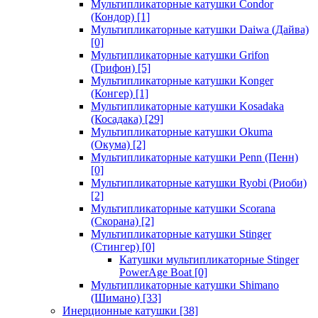
Мультипликаторные катушки Condor
(Кондор)
[1]
Мультипликаторные катушки Daiwa (Дайва)
[0]
Мультипликаторные катушки Grifon
(Грифон)
[5]
Мультипликаторные катушки Konger
(Конгер)
[1]
Мультипликаторные катушки Kosadaka
(Косадака)
[29]
Мультипликаторные катушки Okuma
(Окума)
[2]
Мультипликаторные катушки Penn (Пенн)
[0]
Мультипликаторные катушки Ryobi (Риоби)
[2]
Мультипликаторные катушки Scorana
(Скорана)
[2]
Мультипликаторные катушки Stinger
(Стингер)
[0]
Катушки мультипликаторные Stinger
PowerAge Boat
[0]
Мультипликаторные катушки Shimano
(Шимано)
[33]
Инерционные катушки
[38]