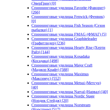
(ЭверГрин)
[0]
Спиннинговые удилища Favorite (Фаворит)
[266]
Спиннинговые удилища Fenwick (Фенвик)
[0]
Спиннинговые удилища Fish Season (Сезон
рыбалки)
[1]
Спиннинговые удилища FMAG (ФМАГ)
[5]
Спиннинговые удилища Graphiteleader
(Графитлидер)
[236]
Спиннинговые удилища Hearty Rise (Херти
Райз)
[144]
Спиннинговые удилища Kosadaka
(Косадака)
[498]
Спиннинговые удилища Major Craft
(Маджор Крафт)
[588]
Спиннинговые удилища Maximus
(Максимус)
[552]
Спиннинговые удилища Metsui (Метсуи)
[40]
Спиннинговые удилища Narval (Нарвал)
[40]
Спиннинговые удилища Nordic Stage
(Нордик Стейдж)
[20]
Спиннинговые удилища Norstream
(Норстрим)
[517]