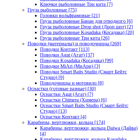
Крючки рыболовные Три кита
[7]
Груза рыболовные
[75]
Головки вольфрамовые
[21]
Груза рыболовные Банан для отводного
[6]
Груза рыболовные Drop shot (Дроп шот)
[2]
Груза рыболовные Kosadaka (Косадака)
[20]
Груза рыболовные Три кита
[26]
Поводки (материалы) и поводочницы
[269]
Поводки Контакт
[113]
Поводки Agat (Агат)
[37]
Поводки Kosadaka (Косадака)
[99]
Поводки MiAri (МиАри)
[3]
Поводки Smart Baits Studio (Смарт Бейтс
Студио)
[9]
Поводочницы и мотовило
[8]
Оснастки (готовые разные)
[30]
Оснастки Agat (Агат)
[7]
Оснастки Chimera (Химера)
[6]
Оснастки Smart Baits Studio (Смарт Бейтс
Студио)
[13]
Оснастки Контакт
[4]
Карабины, вертлюжки, кольца
[174]
Карабины, вертлюжки, кольца Daiwa (Дайва)
[4]
Карабины, вертлюжки, кольца Kosadaka