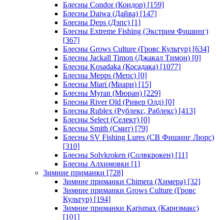
Блесны Condor (Кондор)
[159]
Блесны Daiwa (Дайва)
[147]
Блесны Deps (Дэпс)
[1]
Блесны Extreme Fishing (Экстрим Фишинг)
[367]
Блесны Grows Culture (Гровс Культур)
[634]
Блесны Jackall Timon (Джакал Тимон)
[0]
Блесны Kosadaka (Косадака)
[1077]
Блесны Mepps (Мепс)
[0]
Блесны Miari (Миари)
[15]
Блесны Myran (Мюран)
[229]
Блесны River Old (Ривер Олд)
[0]
Блесны Rublex (Рублекс, Раблекс)
[413]
Блесны Select (Селект)
[0]
Блесны Smith (Смит)
[79]
Блесны SV Fishing Lures (СВ Фишинг Люрс)
[310]
Блесны Solvkroken (Солвкрокен)
[11]
Блесны Алхимовки
[1]
Зимние приманки
[728]
Зимние приманки Chimera (Химера)
[32]
Зимние приманки Grows Culture (Гровс
Культур)
[194]
Зимние приманки Karismax (Каризмакс)
[101]