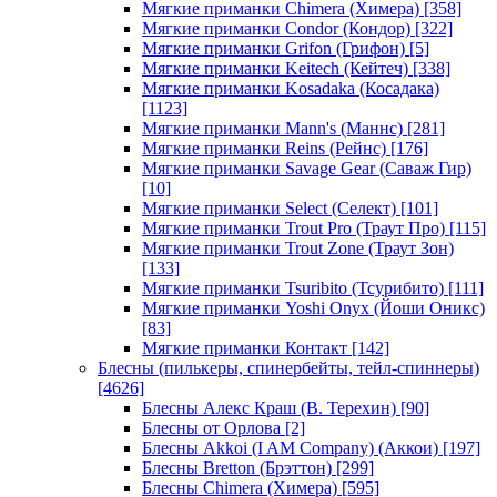
Мягкие приманки Chimera (Химера)
[358]
Мягкие приманки Condor (Кондор)
[322]
Мягкие приманки Grifon (Грифон)
[5]
Мягкие приманки Keitech (Кейтеч)
[338]
Мягкие приманки Kosadaka (Косадака)
[1123]
Мягкие приманки Mann's (Маннс)
[281]
Мягкие приманки Reins (Рейнс)
[176]
Мягкие приманки Savage Gear (Саваж Гир)
[10]
Мягкие приманки Select (Селект)
[101]
Мягкие приманки Trout Pro (Траут Про)
[115]
Мягкие приманки Trout Zone (Траут Зон)
[133]
Мягкие приманки Tsuribito (Тсурибито)
[111]
Мягкие приманки Yoshi Onyx (Йоши Оникс)
[83]
Мягкие приманки Контакт
[142]
Блесны (пилькеры, спинербейты, тейл-спиннеры)
[4626]
Блесны Алекс Краш (В. Терехин)
[90]
Блесны от Орлова
[2]
Блесны Akkoi (I AM Company) (Аккои)
[197]
Блесны Bretton (Брэттон)
[299]
Блесны Chimera (Химера)
[595]