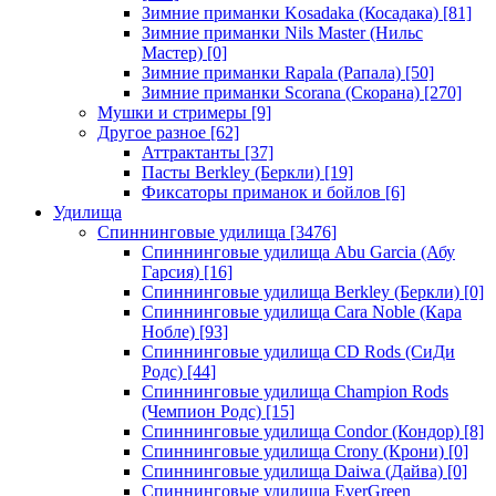
Зимние приманки Kosadaka (Косадака)
[81]
Зимние приманки Nils Master (Нильс
Мастер)
[0]
Зимние приманки Rapala (Рапала)
[50]
Зимние приманки Scorana (Скорана)
[270]
Мушки и стримеры
[9]
Другое разное
[62]
Аттрактанты
[37]
Пасты Berkley (Беркли)
[19]
Фиксаторы приманок и бойлов
[6]
Удилища
Спиннинговые удилища
[3476]
Спиннинговые удилища Abu Garcia (Абу
Гарсия)
[16]
Спиннинговые удилища Berkley (Беркли)
[0]
Спиннинговые удилища Cara Noble (Кара
Нобле)
[93]
Спиннинговые удилища CD Rods (СиДи
Родс)
[44]
Спиннинговые удилища Champion Rods
(Чемпион Родс)
[15]
Спиннинговые удилища Condor (Кондор)
[8]
Спиннинговые удилища Crony (Крони)
[0]
Спиннинговые удилища Daiwa (Дайва)
[0]
Спиннинговые удилища EverGreen