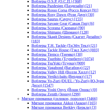
Воблеры O.S.P. (О.С.П.)
[368]
Воблеры Pazdesign (Паздизайн)
[21]
Воблеры Rosso Corsa (Россо Корса)
[91]
Воблеры Rosy Dawn (Рози Даун)
[30]
Воблеры Saurus (Саурус)
[155]
Воблеры Savage Gear (Саваж Гир)
[6]
Воблеры Scorana (Скорана)
[90]
Воблеры Shimano (Шимано)
[128]
Воблеры Skagit Designs (Скагит Дизайнс)
[183]
Воблеры T.H. Tackle (ТиЭйч Текл)
[21]
Воблеры Tackle House (Тэкл Хаус)
[693]
Воблеры Tiemco (Тиемко)
[30]
Воблеры Tsuribito (Тсурибито)
[1074]
Воблеры TsuYoki (Тсуеки)
[909]
Воблеры Vagabond (Вагабонд)
[22]
Воблеры Valley Hill (Волли Хилл)
[12]
Воблеры Verdict-baits (Вердикт)
[17]
Воблеры Yo-Zuri (DUEL / Yo-Zuri) (Ю-Зури
Дюэл)
[1547]
Воблеры Yoshi Onyx (Йоши Оникс)
[0]
Воблеры Zenith (Зенич)
[299]
Мягкие приманки (силикон, поролон)
[3466]
Мягкие приманки Akkoi (Аккои)
[165]
Мягкие приманки Berkley (Беркли)
[3]