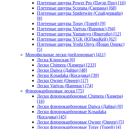
Плетеные шнуры Power Pro (Пауэр Про)
[16]
Плетеные шнуры Scorana (Скорана)
[68]
Плетеные шнуры Spiderwire (Спайдервайр)
[8]
Плетеные шнуры Toray (Торей)
[9]
Плетеные шнуры Varivas (Варивас)
[94]
Плетеные шнуры Yamatoyo (Яматойо)
[12]
Плетеные шнуры YGK (ЮДжиКей)
[62]
Плетеные шнуры Yoshi Onyx (Йоши Оникс)
[5]
Монофильные лески (нейлоновые)
[411]
Леска Клинская
[0]
Лески Chimera (Химера)
[233]
Лески Daiwa (Дайва)
[48]
Лески Kosadaka (Косадака)
[39]
Лески Owner (Овнер)
[17]
Лески Varivas (Варивас)
[74]
Флюрокарбоновые лески
[75]
Лески флюрокарбоновые Chimera (Химера)
[16]
Лески флюрокарбоновые Daiwa (Дайва)
[0]
Лески флюрокарбоновые Kosadaka
(Косадака)
[45]
Лески флюрокарбоновые Owner (Овнер)
[5]
Лески флюрокарбоновые Toray (Торей)
[4]