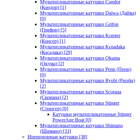
Мультипликаторные катушки Condor
(Кондор)
[1]
Мультипликаторные катушки Daiwa (Дайва)
[0]
Мультипликаторные катушки Grifon
(Грифон)
[5]
Мультипликаторные катушки Konger
(Конгер)
[1]
Мультипликаторные катушки Kosadaka
(Косадака)
[29]
Мультипликаторные катушки Okuma
(Окума)
[2]
Мультипликаторные катушки Penn (Пенн)
[0]
Мультипликаторные катушки Ryobi (Риоби)
[2]
Мультипликаторные катушки Scorana
(Скорана)
[2]
Мультипликаторные катушки Stinger
(Стингер)
[0]
Катушки мультипликаторные Stinger
PowerAge Boat
[0]
Мультипликаторные катушки Shimano
(Шимано)
[33]
Инерционные катушки
[38]