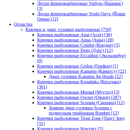
Лески флюрокарбоновые Varivas (Варивас)
[3]
Лески флюрокарбоновые Yoshi Onyx (Йоши
Оникс)
[2]
Оснастка
Крючки и джиг головки рыболовные
[750]
Крючки рыболовные Agat (Агат)
[36]
Крючки рыболовные Aqua (Аква)
[28]
Крючки рыболовные Condor (Кондор)
[5]
Крючки рыболовные Deps (Дэпс)
[12]
Крючки рыболовные Excalibur (Экскалибур)
[0]
Крючки рыболовные Grifon (Грифон)
[1]
Крючки рыболовные Kamatsu (Каматсу)
[22]
Джиг головки Kamatsu Jig Heads
[22]
Крючки рыболовные Kosadaka (Косадака)
[301]
Крючки рыболовные Mustad (Мустад)
[3]
Крючки рыболовные Owner (Овнер)
[287]
Крючки рыболовные Scorana (Скорана)
[12]
Зимние джиг-головки Scorana с
подвесным тройником Bomber
[12]
Крючки рыболовные Trout Zone (Траут Зон)
[31]
Крючки рыболовные Контакт
[5]