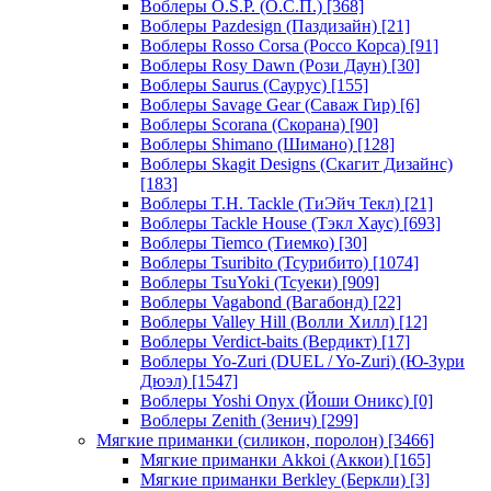
Воблеры O.S.P. (О.С.П.)
[368]
Воблеры Pazdesign (Паздизайн)
[21]
Воблеры Rosso Corsa (Россо Корса)
[91]
Воблеры Rosy Dawn (Рози Даун)
[30]
Воблеры Saurus (Саурус)
[155]
Воблеры Savage Gear (Саваж Гир)
[6]
Воблеры Scorana (Скорана)
[90]
Воблеры Shimano (Шимано)
[128]
Воблеры Skagit Designs (Скагит Дизайнс)
[183]
Воблеры T.H. Tackle (ТиЭйч Текл)
[21]
Воблеры Tackle House (Тэкл Хаус)
[693]
Воблеры Tiemco (Тиемко)
[30]
Воблеры Tsuribito (Тсурибито)
[1074]
Воблеры TsuYoki (Тсуеки)
[909]
Воблеры Vagabond (Вагабонд)
[22]
Воблеры Valley Hill (Волли Хилл)
[12]
Воблеры Verdict-baits (Вердикт)
[17]
Воблеры Yo-Zuri (DUEL / Yo-Zuri) (Ю-Зури
Дюэл)
[1547]
Воблеры Yoshi Onyx (Йоши Оникс)
[0]
Воблеры Zenith (Зенич)
[299]
Мягкие приманки (силикон, поролон)
[3466]
Мягкие приманки Akkoi (Аккои)
[165]
Мягкие приманки Berkley (Беркли)
[3]