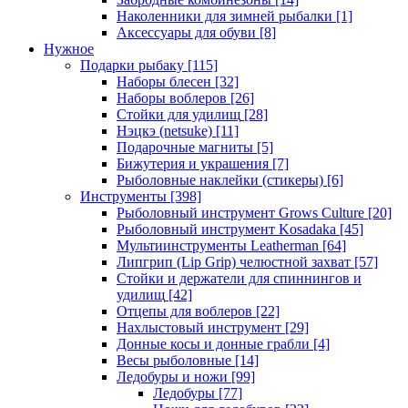
Наколенники для зимней рыбалки
[1]
Аксессуары для обуви
[8]
Нужное
Подарки рыбаку
[115]
Наборы блесен
[32]
Наборы воблеров
[26]
Стойки для удилищ
[28]
Нэцкэ (netsuke)
[11]
Подарочные магниты
[5]
Бижутерия и украшения
[7]
Рыболовные наклейки (стикеры)
[6]
Инструменты
[398]
Рыболовный инструмент Grows Culture
[20]
Рыболовный инструмент Kosadaka
[45]
Мультиинструменты Leatherman
[64]
Липгрип (Lip Grip) челюстной захват
[57]
Стойки и держатели для спиннингов и
удилищ
[42]
Отцепы для воблеров
[22]
Нахлыстовый инструмент
[29]
Донные косы и донные грабли
[4]
Весы рыболовные
[14]
Ледобуры и ножи
[99]
Ледобуры
[77]