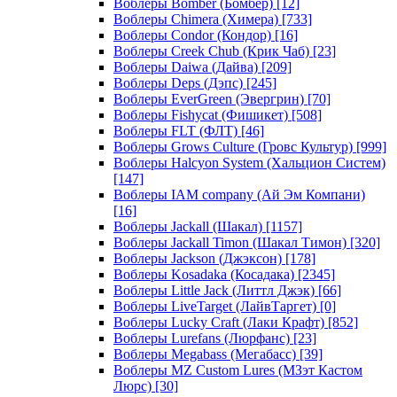
Воблеры Bomber (Бомбер)
[12]
Воблеры Chimera (Химера)
[733]
Воблеры Condor (Кондор)
[16]
Воблеры Creek Chub (Крик Чаб)
[23]
Воблеры Daiwa (Дайва)
[209]
Воблеры Deps (Дэпс)
[245]
Воблеры EverGreen (Эвергрин)
[70]
Воблеры Fishycat (Фишикет)
[508]
Воблеры FLT (ФЛТ)
[46]
Воблеры Grows Culture (Гровс Культур)
[999]
Воблеры Halcyon System (Хальцион Систем)
[147]
Воблеры IAM company (Ай Эм Компани)
[16]
Воблеры Jackall (Шакал)
[1157]
Воблеры Jackall Timon (Шакал Тимон)
[320]
Воблеры Jackson (Джэксон)
[178]
Воблеры Kosadaka (Косадака)
[2345]
Воблеры Little Jack (Литтл Джэк)
[66]
Воблеры LiveTarget (ЛайвТаргет)
[0]
Воблеры Lucky Craft (Лаки Крафт)
[852]
Воблеры Lurefans (Люрфанс)
[23]
Воблеры Megabass (Мегабасс)
[39]
Воблеры MZ Custom Lures (МЗэт Кастом
Люрс)
[30]