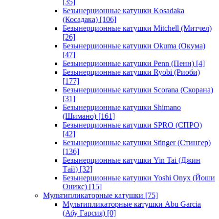
[35]
Безынерционные катушки Kosadaka
(Косадака)
[106]
Безынерционные катушки Mitchell (Митчел)
[26]
Безынерционные катушки Okuma (Окума)
[47]
Безынерционные катушки Penn (Пенн)
[4]
Безынерционные катушки Ryobi (Риоби)
[177]
Безынерционные катушки Scorana (Скорана)
[31]
Безынерционные катушки Shimano
(Шимано)
[161]
Безынерционные катушки SPRO (СПРО)
[42]
Безынерционные катушки Stinger (Стингер)
[136]
Безынерционные катушки Yin Tai (Джин
Тай)
[32]
Безынерционные катушки Yoshi Onyx (Йоши
Оникс)
[15]
Мультипликаторные катушки
[75]
Мультипликаторные катушки Abu Garcia
(Абу Гарсия)
[0]