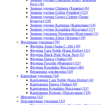
Родс)
[6]
Зимние удочки Chimera (Химера)
[6]
Зимние удочки Grifon (Грифон)
[53]
Зимние удочки Grows Culture (Гровс
Культур)
[19]
Зимние удочки Karismax (Карисмакс)
[4]
Зимние удочки Kosadaka (Косадака)
[17]
Зимние удилища Norstream (Норстрим)
[1]
Зимние удочки Zetrix (Зетрикс)
[9]
Фидерные удилища
[79]
Фидеры Aqua (Аква С.-Пб.)
[0]
Фидеры Cara Noble (Кара Нобле)
[11]
Фидеры Black Hole (Блэк Хол)
[1]
Фидеры Daiwa (Дайва)
[0]
Фидеры Favorite (Фаворит)
[11]
Фидеры Kosadaka (Косадака)
[46]
Вершинки для фидера
[10]
Карповые удилища
[34]
Карповики Cara Noble (Кара Нобле)
[4]
Карповики Daiwa (Дайва)
[0]
Карповики Kosadaka (Косадака)
[11]
Карповики Prologic (Пролоджик)
[19]
Жерлицы
[32]
Поплавочные удилища
[32]