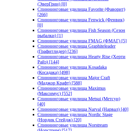
(ЭверГрин)
[0]
Спиннинговые удилища Favorite (Фаворит)
[266]
Спиннинговые удилища Fenwick (Фенвик)
[0]
Спиннинговые удилища Fish Season (Сезон
рыбалки)
[1]
Спиннинговые удилища FMAG (ФМАГ)
[5]
Спиннинговые удилища Graphiteleader
(Графитлидер)
[236]
Спиннинговые удилища Hearty Rise (Херти
Райз)
[144]
Спиннинговые удилища Kosadaka
(Косадака)
[498]
Спиннинговые удилища Major Craft
(Маджор Крафт)
[588]
Спиннинговые удилища Maximus
(Максимус)
[552]
Спиннинговые удилища Metsui (Метсуи)
[40]
Спиннинговые удилища Narval (Нарвал)
[40]
Спиннинговые удилища Nordic Stage
(Нордик Стейдж)
[20]
Спиннинговые удилища Norstream
(Норстрим)
[517]