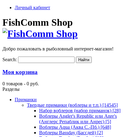
Личный кабинет
FishComm Shop
Добро пожаловать в рыболовный интернет-магазин!
Search:
Моя корзина
0 товаров -
0 руб.
Разделы
Приманки
Твердые приманки (воблеры и т.п.)
[14545]
Набор воблеров (набор приманок)
[28]
Воблеры Angler's Republic или Anre's
(Англерс Репаблик или Анрес)
[5]
Воблеры Aqua (Аква С.-Пб.)
[648]
Воблеры Bassday (Бассдей)
[2]