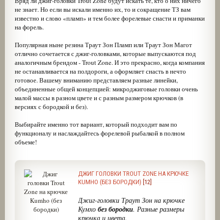
Вряд ли джиг-головки Trout Zone будут искать те, кто о них ничего
не знает. Но если вы искали именно их, то и сокращение ТЗ вам
известно и слово «пламп» и тем более форелевые снасти и приманки
на форель.
Популярная ныне резина Траут Зон Пламп или Траут Зон Магот
отлично сочетается с джиг-головками, которые выпускаются под
аналогичным брендом - Trout Zone. И это прекрасно, когда компания
не останавливается на полдороги, а оформляет снасть в нечто
готовое. Вашему вниманию представляем разные линейки,
объединенные общей концепцией: микроджиговые головки очень
малой массы в разном цвете и с разным размером крючков (в
версиях с бородкой и без).
Выбирайте именно тот вариант, который подходит вам по
функционалу и наслаждайтесь форелевой рыбалкой в полном
объеме!
ДЖИГ ГОЛОВКИ TROUT ZONE НА КРЮЧКЕ
KUMHO (БЕЗ БОРОДКИ)
[12]
Джиг-головки Траут Зон на крючке
Кумхо
без бородки
. Разные размеры
крючка и цвета.