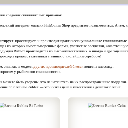
ории создания спиннинговых приманок.
боловный интернет-магазин FishComm Shop предлагает познакомиться. А тем, 
уникальные спиннинговые
нтирует, проектирует, и производит практически
ждая из которых имеет выверенные формы, уловистые расцветки, качественну
одукция Rublex производится из высококачественных, а иногда и драгоценны
проходят процесс гальваники в ваннах с чистейшим серебром!
ре
, они, как и модели
других производителей блесен
вошли в классику,
 спросом у рыболовов-спиннингистов.
ы можете быть уверены, что не наткнетесь на их распространенные подделки.
ение по блеснам Rublex — это низкая цена и качественная дешевая блесна!