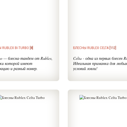
 RUBLEX BI-TURBO
[8]
БЛЕСНЫ RUBLEX CELTA
[112]
bo — блесна-тандем от Rublex,
Celta - одна из первых блесен R
тки которой имеют
Идеальная приманка для любы
ацию и разный номер.
условий ловли!
 Rublex Bi-Turbo
еще один
Многолетняя практика показы
ьный вид вращающихся блесен.
что
Rublex Celta ловит везде 
но, что это блесна-тандем,
Может применяться как на с
й оснащается лепестками с
воде, так и при спиннинговой л
ом «через номер». Т.е. одни
реках с быстрым течением. Бл
 Рублекс Би-Турбо имеют
Рублекс Селта отлично держи
ки №1 и №3, а другие
даже самую сильную струю, п
ены лепестками №2 и №4.
подходит для ловли голавля, ж
шая в толще воды блесна Bi-
краснорыбицы, хариуса…
оставляет за собой как бы