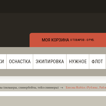
МОЯ КОРЗИНА
0 ТОВАРОВ -
0 РУБ.
КИ
ОСНАСТКА
ЭКИПИРОВКА
НУЖНОЕ
ФЛОТ
ны (пилькеры, спинербейты, тейл-спиннеры)
→
Блесны Rublex (Рублекс, Рабл