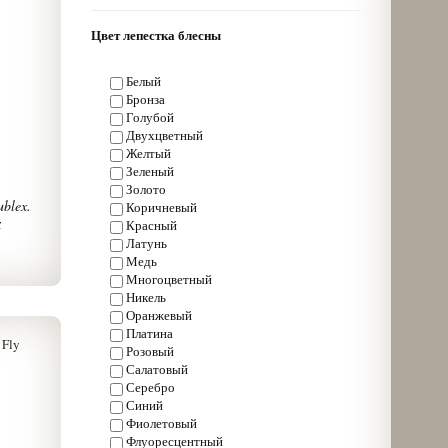
Цвет лепестка блесны
Белый
Бронза
Голубой
Двухцветный
Желтый
Зеленый
Золото
ublex.
Коричневый
х
Красный
Латунь
Медь
вает,
Многоцветный
и всех
.
Никель
тоячей
Оранжевый
овле на
Платина
есна
Розовый
т
Салатовый
оэтому
Серебро
ереха,
Синий
Фиолетовый
Флуоресцентный