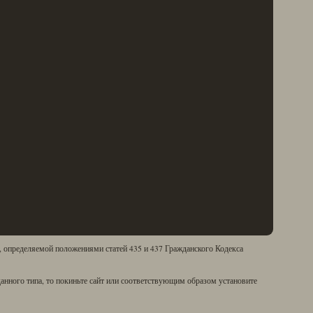
 9 с
»
рианте
. При
абым
ованы
, в
нговой
вля и
ых и
тные»
тать
вле
х и
евере,
е при
, определяемой положениями статей 435 и 437 Гражданского Кодекса
мм
анного типа, то покиньте сайт или соответствующим образом установите
в том