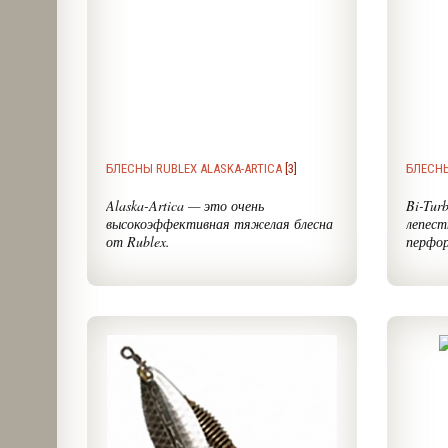
БЛЕСНЫ RUBLEX ALASKA-ARTICA
[3]
БЛЕСНЫ
Alaska-Artica — это очень
Bi-Tur
высокоэффективная тяжелая блесна
лепес
от Rublex.
перфор
Аляска-Артика от Раблекс
Блесны
считается очень эффективной
уникал
блесной
для ловли на струях
Очевид
и сильном течении
. Основными
которы
трофеями этой модели были
размер
и остаются такие сильные рыбина
блесны
как
кумжа, крупный лосось и щука
.
лепест
Может так же успешно
оснащ
применяться как
блесна на жереха
.
Прошед
Turbo 