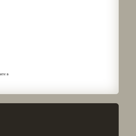
ения
ся
ом:
тся
уз. На
очень
о в
чальном
ния.
ите в
c
 это
но
но-
что еще
профиль
очень