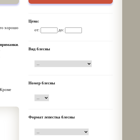
Цена:
кто хорошо
от:
до:
 приманки
.
Вид блесны
ю
х
Номер блесны
 Кроме
Формат лепестка блесны