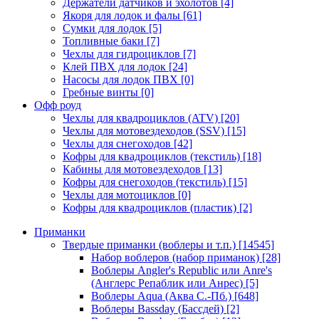
Держатели датчиков и эхолотов
[4]
Якоря для лодок и фалы
[61]
Сумки для лодок
[5]
Топливные баки
[7]
Чехлы для гидроциклов
[7]
Клей ПВХ для лодок
[24]
Насосы для лодок ПВХ
[0]
Гребные винты
[0]
Офф роуд
Чехлы для квадроциклов (ATV)
[20]
Чехлы для мотовездеходов (SSV)
[15]
Чехлы для снегоходов
[42]
Кофры для квадроциклов (текстиль)
[18]
Кабины для мотовездеходов
[13]
Кофры для снегоходов (текстиль)
[15]
Чехлы для мотоциклов
[0]
Кофры для квадроциклов (пластик)
[2]
Приманки
Твердые приманки (воблеры и т.п.)
[14545]
Набор воблеров (набор приманок)
[28]
Воблеры Angler's Republic или Anre's
(Англерс Репаблик или Анрес)
[5]
Воблеры Aqua (Аква С.-Пб.)
[648]
Воблеры Bassday (Бассдей)
[2]