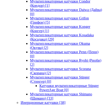
Мультипликаторные катушки Condor
(Кондор)
[1]
Мультипликаторные катушки Daiwa (Дайва)
[0]
Мультипликаторные катушки Grifon
(Грифон)
[5]
Мультипликаторные катушки Konger
(Конгер)
[1]
Мультипликаторные катушки Kosadaka
(Косадака)
[29]
Мультипликаторные катушки Okuma
(Окума)
[2]
Мультипликаторные катушки Penn (Пенн)
[0]
Мультипликаторные катушки Ryobi (Риоби)
[2]
Мультипликаторные катушки Scorana
(Скорана)
[2]
Мультипликаторные катушки Stinger
(Стингер)
[0]
Катушки мультипликаторные Stinger
PowerAge Boat
[0]
Мультипликаторные катушки Shimano
(Шимано)
[33]
Инерционные катушки
[38]