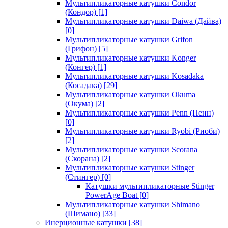
Мультипликаторные катушки Condor
(Кондор)
[1]
Мультипликаторные катушки Daiwa (Дайва)
[0]
Мультипликаторные катушки Grifon
(Грифон)
[5]
Мультипликаторные катушки Konger
(Конгер)
[1]
Мультипликаторные катушки Kosadaka
(Косадака)
[29]
Мультипликаторные катушки Okuma
(Окума)
[2]
Мультипликаторные катушки Penn (Пенн)
[0]
Мультипликаторные катушки Ryobi (Риоби)
[2]
Мультипликаторные катушки Scorana
(Скорана)
[2]
Мультипликаторные катушки Stinger
(Стингер)
[0]
Катушки мультипликаторные Stinger
PowerAge Boat
[0]
Мультипликаторные катушки Shimano
(Шимано)
[33]
Инерционные катушки
[38]