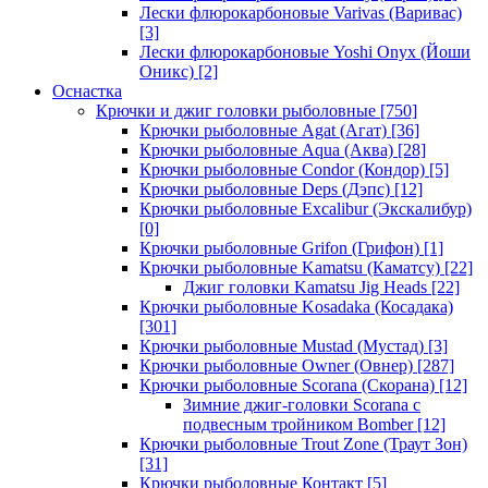
Лески флюрокарбоновые Varivas (Варивас)
[3]
Лески флюрокарбоновые Yoshi Onyx (Йоши
Оникс)
[2]
Оснастка
Крючки и джиг головки рыболовные
[750]
Крючки рыболовные Agat (Агат)
[36]
Крючки рыболовные Aqua (Аква)
[28]
Крючки рыболовные Condor (Кондор)
[5]
Крючки рыболовные Deps (Дэпс)
[12]
Крючки рыболовные Excalibur (Экскалибур)
[0]
Крючки рыболовные Grifon (Грифон)
[1]
Крючки рыболовные Kamatsu (Каматсу)
[22]
Джиг головки Kamatsu Jig Heads
[22]
Крючки рыболовные Kosadaka (Косадака)
[301]
Крючки рыболовные Mustad (Мустад)
[3]
Крючки рыболовные Owner (Овнер)
[287]
Крючки рыболовные Scorana (Скорана)
[12]
Зимние джиг-головки Scorana с
подвесным тройником Bomber
[12]
Крючки рыболовные Trout Zone (Траут Зон)
[31]
Крючки рыболовные Контакт
[5]