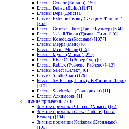
Блесны Condor (Кондор)
[159]
Блесны Daiwa (Дайва)
[147]
Блесны Deps (Дэпс)
[1]
Блесны Extreme Fishing (Экстрим Фишинг)
[367]
Блесны Grows Culture (Гровс Культур)
[634]
Блесны Jackall Timon (Джакал Тимон)
[0]
Блесны Kosadaka (Косадака)
[1077]
Блесны Mepps (Мепс)
[0]
Блесны Miari (Миари)
[15]
Блесны Myran (Мюран)
[229]
Блесны River Old (Ривер Олд)
[0]
Блесны Rublex (Рублекс, Раблекс)
[413]
Блесны Select (Селект)
[0]
Блесны Smith (Смит)
[79]
Блесны SV Fishing Lures (СВ Фишинг Люрс)
[310]
Блесны Solvkroken (Солвкрокен)
[11]
Блесны Алхимовки
[1]
Зимние приманки
[728]
Зимние приманки Chimera (Химера)
[32]
Зимние приманки Grows Culture (Гровс
Культур)
[194]
Зимние приманки Karismax (Каризмакс)
[101]