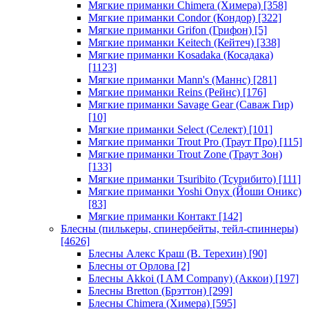
Мягкие приманки Chimera (Химера)
[358]
Мягкие приманки Condor (Кондор)
[322]
Мягкие приманки Grifon (Грифон)
[5]
Мягкие приманки Keitech (Кейтеч)
[338]
Мягкие приманки Kosadaka (Косадака)
[1123]
Мягкие приманки Mann's (Маннс)
[281]
Мягкие приманки Reins (Рейнс)
[176]
Мягкие приманки Savage Gear (Саваж Гир)
[10]
Мягкие приманки Select (Селект)
[101]
Мягкие приманки Trout Pro (Траут Про)
[115]
Мягкие приманки Trout Zone (Траут Зон)
[133]
Мягкие приманки Tsuribito (Тсурибито)
[111]
Мягкие приманки Yoshi Onyx (Йоши Оникс)
[83]
Мягкие приманки Контакт
[142]
Блесны (пилькеры, спинербейты, тейл-спиннеры)
[4626]
Блесны Алекс Краш (В. Терехин)
[90]
Блесны от Орлова
[2]
Блесны Akkoi (I AM Company) (Аккои)
[197]
Блесны Bretton (Брэттон)
[299]
Блесны Chimera (Химера)
[595]