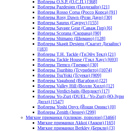
Воблеры O.S.P. (О.С.П.)
[368]
Воблеры Pazdesign (Паздизайн)
[21]
Воблеры Rosso Corsa (Россо Корса)
[91]
Воблеры Rosy Dawn (Рози Даун)
[30]
Воблеры Saurus (Саурус)
[155]
Воблеры Savage Gear (Саваж Гир)
[6]
Воблеры Scorana (Скорана)
[90]
Воблеры Shimano (Шимано)
[128]
Воблеры Skagit Designs (Скагит Дизайнс)
[183]
Воблеры T.H. Tackle (ТиЭйч Текл)
[21]
Воблеры Tackle House (Тэкл Хаус)
[693]
Воблеры Tiemco (Тиемко)
[30]
Воблеры Tsuribito (Тсурибито)
[1074]
Воблеры TsuYoki (Тсуеки)
[909]
Воблеры Vagabond (Вагабонд)
[22]
Воблеры Valley Hill (Волли Хилл)
[12]
Воблеры Verdict-baits (Вердикт)
[17]
Воблеры Yo-Zuri (DUEL / Yo-Zuri) (Ю-Зури
Дюэл)
[1547]
Воблеры Yoshi Onyx (Йоши Оникс)
[0]
Воблеры Zenith (Зенич)
[299]
Мягкие приманки (силикон, поролон)
[3466]
Мягкие приманки Akkoi (Аккои)
[165]
Мягкие приманки Berkley (Беркли)
[3]