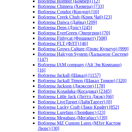
Воблеры Bomber (Бомбер)
[12]
Воблеры Chimera (Химера)
[733]
Воблеры Condor (Кондор)
[16]
Воблеры Creek Chub (Крик Чаб)
[23]
Воблеры Daiwa (Дайва)
[209]
Воблеры Deps (Дэпс)
[245]
Воблеры EverGreen (Эвергрин)
[70]
Воблеры Fishycat (Фишикет)
[508]
Воблеры FLT (ФЛТ)
[46]
Воблеры Grows Culture (Гровс Культур)
[999]
Воблеры Halcyon System (Хальцион Систем)
[147]
Воблеры IAM company (Ай Эм Компани)
[16]
Воблеры Jackall (Шакал)
[1157]
Воблеры Jackall Timon (Шакал Тимон)
[320]
Воблеры Jackson (Джэксон)
[178]
Воблеры Kosadaka (Косадака)
[2345]
Воблеры Little Jack (Литтл Джэк)
[66]
Воблеры LiveTarget (ЛайвТаргет)
[0]
Воблеры Lucky Craft (Лаки Крафт)
[852]
Воблеры Lurefans (Люрфанс)
[23]
Воблеры Megabass (Мегабасс)
[39]
Воблеры MZ Custom Lures (МЗэт Кастом
Люрс)
[30]