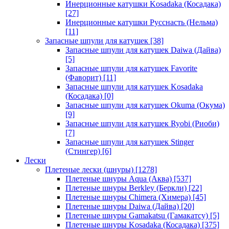
Инерционные катушки Kosadaka (Косадака)
[27]
Инерционные катушки Русснасть (Нельма)
[11]
Запасные шпули для катушек
[38]
Запасные шпули для катушек Daiwa (Дайва)
[5]
Запасные шпули для катушек Favorite
(Фаворит)
[11]
Запасные шпули для катушек Kosadaka
(Косадака)
[0]
Запасные шпули для катушек Okuma (Окума)
[9]
Запасные шпули для катушек Ryobi (Риоби)
[7]
Запасные шпули для катушек Stinger
(Стингер)
[6]
Лески
Плетеные лески (шнуры)
[1278]
Плетеные шнуры Aqua (Аква)
[537]
Плетеные шнуры Berkley (Беркли)
[22]
Плетеные шнуры Chimera (Химера)
[45]
Плетеные шнуры Daiwa (Дайва)
[20]
Плетеные шнуры Gamakatsu (Гамакатсу)
[5]
Плетеные шнуры Kosadaka (Косадака)
[375]