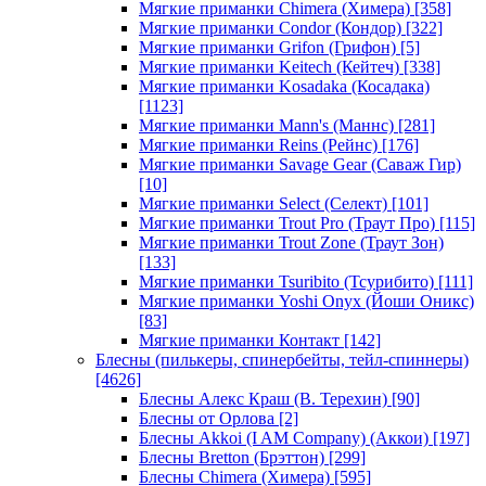
Мягкие приманки Chimera (Химера)
[358]
Мягкие приманки Condor (Кондор)
[322]
Мягкие приманки Grifon (Грифон)
[5]
Мягкие приманки Keitech (Кейтеч)
[338]
Мягкие приманки Kosadaka (Косадака)
[1123]
Мягкие приманки Mann's (Маннс)
[281]
Мягкие приманки Reins (Рейнс)
[176]
Мягкие приманки Savage Gear (Саваж Гир)
[10]
Мягкие приманки Select (Селект)
[101]
Мягкие приманки Trout Pro (Траут Про)
[115]
Мягкие приманки Trout Zone (Траут Зон)
[133]
Мягкие приманки Tsuribito (Тсурибито)
[111]
Мягкие приманки Yoshi Onyx (Йоши Оникс)
[83]
Мягкие приманки Контакт
[142]
Блесны (пилькеры, спинербейты, тейл-спиннеры)
[4626]
Блесны Алекс Краш (В. Терехин)
[90]
Блесны от Орлова
[2]
Блесны Akkoi (I AM Company) (Аккои)
[197]
Блесны Bretton (Брэттон)
[299]
Блесны Chimera (Химера)
[595]