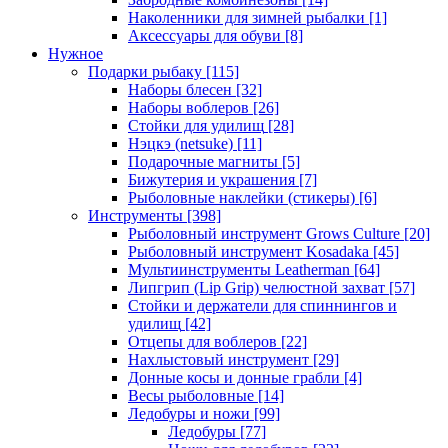
Наколенники для зимней рыбалки
[1]
Аксессуары для обуви
[8]
Нужное
Подарки рыбаку
[115]
Наборы блесен
[32]
Наборы воблеров
[26]
Стойки для удилищ
[28]
Нэцкэ (netsuke)
[11]
Подарочные магниты
[5]
Бижутерия и украшения
[7]
Рыболовные наклейки (стикеры)
[6]
Инструменты
[398]
Рыболовный инструмент Grows Culture
[20]
Рыболовный инструмент Kosadaka
[45]
Мультиинструменты Leatherman
[64]
Липгрип (Lip Grip) челюстной захват
[57]
Стойки и держатели для спиннингов и
удилищ
[42]
Отцепы для воблеров
[22]
Нахлыстовый инструмент
[29]
Донные косы и донные грабли
[4]
Весы рыболовные
[14]
Ледобуры и ножи
[99]
Ледобуры
[77]