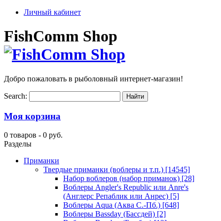
Личный кабинет
FishComm Shop
Добро пожаловать в рыболовный интернет-магазин!
Search:
Моя корзина
0 товаров -
0 руб.
Разделы
Приманки
Твердые приманки (воблеры и т.п.)
[14545]
Набор воблеров (набор приманок)
[28]
Воблеры Angler's Republic или Anre's
(Англерс Репаблик или Анрес)
[5]
Воблеры Aqua (Аква С.-Пб.)
[648]
Воблеры Bassday (Бассдей)
[2]