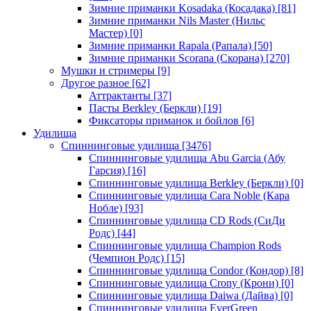
Зимние приманки Kosadaka (Косадака)
[81]
Зимние приманки Nils Master (Нильс
Мастер)
[0]
Зимние приманки Rapala (Рапала)
[50]
Зимние приманки Scorana (Скорана)
[270]
Мушки и стримеры
[9]
Другое разное
[62]
Аттрактанты
[37]
Пасты Berkley (Беркли)
[19]
Фиксаторы приманок и бойлов
[6]
Удилища
Спиннинговые удилища
[3476]
Спиннинговые удилища Abu Garcia (Абу
Гарсия)
[16]
Спиннинговые удилища Berkley (Беркли)
[0]
Спиннинговые удилища Cara Noble (Кара
Нобле)
[93]
Спиннинговые удилища CD Rods (СиДи
Родс)
[44]
Спиннинговые удилища Champion Rods
(Чемпион Родс)
[15]
Спиннинговые удилища Condor (Кондор)
[8]
Спиннинговые удилища Crony (Крони)
[0]
Спиннинговые удилища Daiwa (Дайва)
[0]
Спиннинговые удилища EverGreen