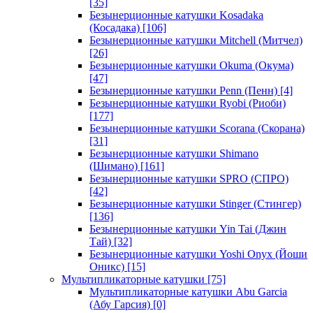
[35]
Безынерционные катушки Kosadaka
(Косадака)
[106]
Безынерционные катушки Mitchell (Митчел)
[26]
Безынерционные катушки Okuma (Окума)
[47]
Безынерционные катушки Penn (Пенн)
[4]
Безынерционные катушки Ryobi (Риоби)
[177]
Безынерционные катушки Scorana (Скорана)
[31]
Безынерционные катушки Shimano
(Шимано)
[161]
Безынерционные катушки SPRO (СПРО)
[42]
Безынерционные катушки Stinger (Стингер)
[136]
Безынерционные катушки Yin Tai (Джин
Тай)
[32]
Безынерционные катушки Yoshi Onyx (Йоши
Оникс)
[15]
Мультипликаторные катушки
[75]
Мультипликаторные катушки Abu Garcia
(Абу Гарсия)
[0]