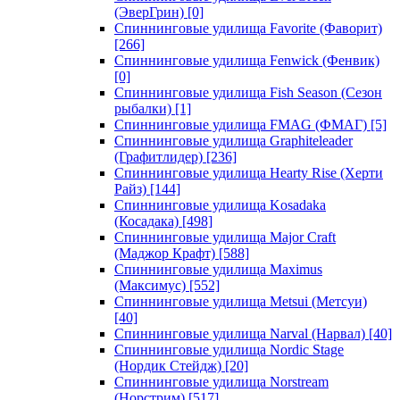
(ЭверГрин)
[0]
Спиннинговые удилища Favorite (Фаворит)
[266]
Спиннинговые удилища Fenwick (Фенвик)
[0]
Спиннинговые удилища Fish Season (Сезон
рыбалки)
[1]
Спиннинговые удилища FMAG (ФМАГ)
[5]
Спиннинговые удилища Graphiteleader
(Графитлидер)
[236]
Спиннинговые удилища Hearty Rise (Херти
Райз)
[144]
Спиннинговые удилища Kosadaka
(Косадака)
[498]
Спиннинговые удилища Major Craft
(Маджор Крафт)
[588]
Спиннинговые удилища Maximus
(Максимус)
[552]
Спиннинговые удилища Metsui (Метсуи)
[40]
Спиннинговые удилища Narval (Нарвал)
[40]
Спиннинговые удилища Nordic Stage
(Нордик Стейдж)
[20]
Спиннинговые удилища Norstream
(Норстрим)
[517]