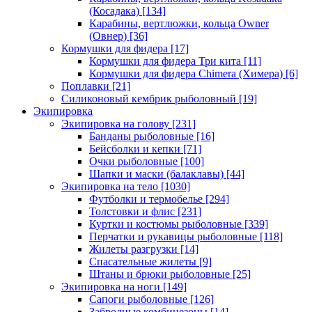
(Косадака)
[134]
Карабины, вертлюжки, кольца Owner
(Овнер)
[36]
Кормушки для фидера
[17]
Кормушки для фидера Три кита
[11]
Кормушки для фидера Chimera (Химера)
[6]
Поплавки
[21]
Силиконовый кембрик рыболовный
[19]
Экипировка
Экипировка на голову
[231]
Банданы рыболовные
[16]
Бейсболки и кепки
[71]
Очки рыболовные
[100]
Шапки и маски (балаклавы)
[44]
Экипировка на тело
[1030]
Футболки и термобелье
[294]
Толстовки и флис
[231]
Куртки и костюмы рыболовные
[339]
Перчатки и рукавицы рыболовные
[118]
Жилеты разгрузки
[14]
Спасательные жилеты
[9]
Штаны и брюки рыболовные
[25]
Экипировка на ноги
[149]
Сапоги рыболовные
[126]
Забродные комбинезоны
[14]