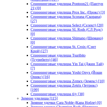
Спиннинговые удилища Pontoon21 (Пантун
21)
[0]
Спиннинговые удилища Prox Inc. (Прокс)
[3]
Спиннинговые удилища Scorana (Скорана)
[27]
Спиннинговые удилища Select (Селект)
[20]
Спиннинговые удилища SL Rods (СЛ Родс)
[0]
Спиннинговые удилища Shimano (Шимано)
[0]
Спиннинговые удилища St. Croix (Сэнт
Крой)
[27]
Спиннинговые удилища Tsuribito
(Тсурибито)
[46]
Спиннинговые удилища Yin Tai (Джин Тай)
[7]
Спиннинговые удилища Yoshi Onyx (Йоши
Оникс)
[16]
Спиннинговые удилища Zemex (Земекс)
[10]
Спиннинговые удилища Zetrix (Зетрикс)
[199]
Спиннинговые удилища б/у
[38]
Зимние удилища
[115]
Зимние удочки Cara Noble (Кара Нобле)
[0]
Зимние удочки Champion Rods (Чемпион