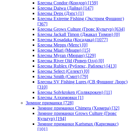
Блесны Condor (Кондор)
[159]
Блесны Daiwa (Дайва)
[147]
Блесны Deps (Дэпс)
[1]
Блесны Extreme Fishing (Экстрим Фишинг)
[367]
Блесны Grows Culture (Гровс Культур)
[634]
Блесны Jackall Timon (Джакал Тимон)
[0]
Блесны Kosadaka (Косадака)
[1077]
Блесны Mepps (Мепс)
[0]
Блесны Miari (Миари)
[15]
Блесны Myran (Мюран)
[229]
Блесны River Old (Ривер Олд)
[0]
Блесны Rublex (Рублекс, Раблекс)
[413]
Блесны Select (Селект)
[0]
Блесны Smith (Смит)
[79]
Блесны SV Fishing Lures (СВ Фишинг Люрс)
[310]
Блесны Solvkroken (Солвкрокен)
[11]
Блесны Алхимовки
[1]
Зимние приманки
[728]
Зимние приманки Chimera (Химера)
[32]
Зимние приманки Grows Culture (Гровс
Культур)
[194]
Зимние приманки Karismax (Каризмакс)
[101]