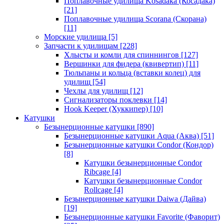
Поплавочные удилища Kosadaka (Косадака)
[21]
Поплавочные удилища Scorana (Скорана)
[11]
Морские удилища
[5]
Запчасти к удилищам
[228]
Хлысты и комли для спиннингов
[127]
Вершинки для фидера (квивертип)
[11]
Тюльпаны и кольца (вставки колец) для
удилищ
[54]
Чехлы для удилищ
[12]
Сигнализаторы поклевки
[14]
Hook Keeper (Хуккипер)
[10]
Катушки
Безынерционные катушки
[890]
Безынерционные катушки Aqua (Аква)
[51]
Безынерционные катушки Condor (Кондор)
[8]
Катушки безынерционные Condor
Ribcage
[4]
Катушки безынерционные Condor
Rollcage
[4]
Безынерционные катушки Daiwa (Дайва)
[19]
Безынерционные катушки Favorite (Фаворит)