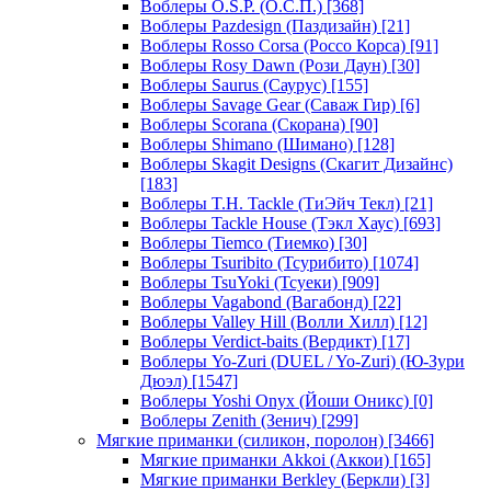
Воблеры O.S.P. (О.С.П.)
[368]
Воблеры Pazdesign (Паздизайн)
[21]
Воблеры Rosso Corsa (Россо Корса)
[91]
Воблеры Rosy Dawn (Рози Даун)
[30]
Воблеры Saurus (Саурус)
[155]
Воблеры Savage Gear (Саваж Гир)
[6]
Воблеры Scorana (Скорана)
[90]
Воблеры Shimano (Шимано)
[128]
Воблеры Skagit Designs (Скагит Дизайнс)
[183]
Воблеры T.H. Tackle (ТиЭйч Текл)
[21]
Воблеры Tackle House (Тэкл Хаус)
[693]
Воблеры Tiemco (Тиемко)
[30]
Воблеры Tsuribito (Тсурибито)
[1074]
Воблеры TsuYoki (Тсуеки)
[909]
Воблеры Vagabond (Вагабонд)
[22]
Воблеры Valley Hill (Волли Хилл)
[12]
Воблеры Verdict-baits (Вердикт)
[17]
Воблеры Yo-Zuri (DUEL / Yo-Zuri) (Ю-Зури
Дюэл)
[1547]
Воблеры Yoshi Onyx (Йоши Оникс)
[0]
Воблеры Zenith (Зенич)
[299]
Мягкие приманки (силикон, поролон)
[3466]
Мягкие приманки Akkoi (Аккои)
[165]
Мягкие приманки Berkley (Беркли)
[3]