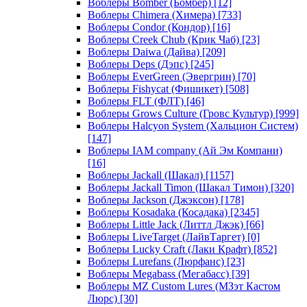
Воблеры Bomber (Бомбер)
[12]
Воблеры Chimera (Химера)
[733]
Воблеры Condor (Кондор)
[16]
Воблеры Creek Chub (Крик Чаб)
[23]
Воблеры Daiwa (Дайва)
[209]
Воблеры Deps (Дэпс)
[245]
Воблеры EverGreen (Эвергрин)
[70]
Воблеры Fishycat (Фишикет)
[508]
Воблеры FLT (ФЛТ)
[46]
Воблеры Grows Culture (Гровс Культур)
[999]
Воблеры Halcyon System (Хальцион Систем)
[147]
Воблеры IAM company (Ай Эм Компани)
[16]
Воблеры Jackall (Шакал)
[1157]
Воблеры Jackall Timon (Шакал Тимон)
[320]
Воблеры Jackson (Джэксон)
[178]
Воблеры Kosadaka (Косадака)
[2345]
Воблеры Little Jack (Литтл Джэк)
[66]
Воблеры LiveTarget (ЛайвТаргет)
[0]
Воблеры Lucky Craft (Лаки Крафт)
[852]
Воблеры Lurefans (Люрфанс)
[23]
Воблеры Megabass (Мегабасс)
[39]
Воблеры MZ Custom Lures (МЗэт Кастом
Люрс)
[30]