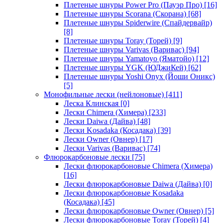
Плетеные шнуры Power Pro (Пауэр Про)
[16]
Плетеные шнуры Scorana (Скорана)
[68]
Плетеные шнуры Spiderwire (Спайдервайр)
[8]
Плетеные шнуры Toray (Торей)
[9]
Плетеные шнуры Varivas (Варивас)
[94]
Плетеные шнуры Yamatoyo (Яматойо)
[12]
Плетеные шнуры YGK (ЮДжиКей)
[62]
Плетеные шнуры Yoshi Onyx (Йоши Оникс)
[5]
Монофильные лески (нейлоновые)
[411]
Леска Клинская
[0]
Лески Chimera (Химера)
[233]
Лески Daiwa (Дайва)
[48]
Лески Kosadaka (Косадака)
[39]
Лески Owner (Овнер)
[17]
Лески Varivas (Варивас)
[74]
Флюрокарбоновые лески
[75]
Лески флюрокарбоновые Chimera (Химера)
[16]
Лески флюрокарбоновые Daiwa (Дайва)
[0]
Лески флюрокарбоновые Kosadaka
(Косадака)
[45]
Лески флюрокарбоновые Owner (Овнер)
[5]
Лески флюрокарбоновые Toray (Торей)
[4]