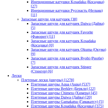
Инерционные катушки Kosadaka (Косадака)
[27]
Инерционные катушки Русснасть (Нельма)
[11]
Запасные шпули для катушек
[38]
Запасные шпули для катушек Daiwa (Дайва)
[5]
Запасные шпули для катушек Favorite
(Фаворит)
[11]
Запасные шпули для катушек Kosadaka
(Косадака)
[0]
Запасные шпули для катушек Okuma (Окума)
[9]
Запасные шпули для катушек Ryobi (Риоби)
[7]
Запасные шпули для катушек Stinger
(Стингер)
[6]
Лески
Плетеные лески (шнуры)
[1278]
Плетеные шнуры Aqua (Аква)
[537]
Плетеные шнуры Berkley (Беркли)
[22]
Плетеные шнуры Chimera (Химера)
[45]
Плетеные шнуры Daiwa (Дайва)
[20]
Плетеные шнуры Gamakatsu (Гамакатсу)
[5]
Плетеные шнуры Kosadaka (Косадака)
[375]