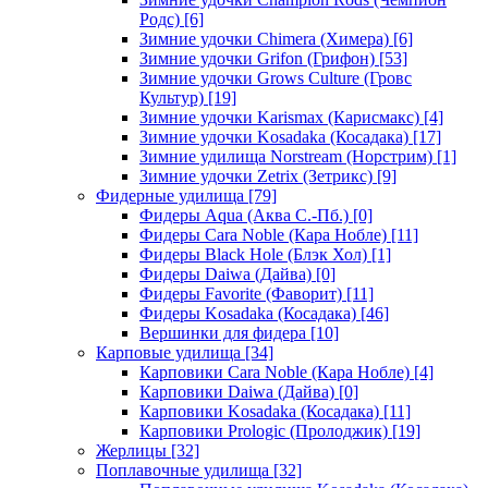
Родс)
[6]
Зимние удочки Chimera (Химера)
[6]
Зимние удочки Grifon (Грифон)
[53]
Зимние удочки Grows Culture (Гровс
Культур)
[19]
Зимние удочки Karismax (Карисмакс)
[4]
Зимние удочки Kosadaka (Косадака)
[17]
Зимние удилища Norstream (Норстрим)
[1]
Зимние удочки Zetrix (Зетрикс)
[9]
Фидерные удилища
[79]
Фидеры Aqua (Аква С.-Пб.)
[0]
Фидеры Cara Noble (Кара Нобле)
[11]
Фидеры Black Hole (Блэк Хол)
[1]
Фидеры Daiwa (Дайва)
[0]
Фидеры Favorite (Фаворит)
[11]
Фидеры Kosadaka (Косадака)
[46]
Вершинки для фидера
[10]
Карповые удилища
[34]
Карповики Cara Noble (Кара Нобле)
[4]
Карповики Daiwa (Дайва)
[0]
Карповики Kosadaka (Косадака)
[11]
Карповики Prologic (Пролоджик)
[19]
Жерлицы
[32]
Поплавочные удилища
[32]