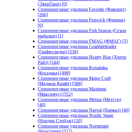
(ЭверГрин)
[0]
Спиннинговые удилища Favorite (Фаворит)
[266]
Спиннинговые удилища Fenwick (Фенвик)
[0]
Спиннинговые удилища Fish Season (Сезон
рыбалки)
[1]
Спиннинговые удилища FMAG (ФМАГ)
[5]
Спиннинговые удилища Graphiteleader
(Графитлидер)
[236]
Спиннинговые удилища Hearty Rise (Херти
Райз)
[144]
Спиннинговые удилища Kosadaka
(Косадака)
[498]
Спиннинговые удилища Major Craft
(Маджор Крафт)
[588]
Спиннинговые удилища Maximus
(Максимус)
[552]
Спиннинговые удилища Metsui (Метсуи)
[40]
Спиннинговые удилища Narval (Нарвал)
[40]
Спиннинговые удилища Nordic Stage
(Нордик Стейдж)
[20]
Спиннинговые удилища Norstream
(Норстрим)
[517]