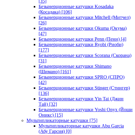
[35]
Безынерционные катушки Kosadaka
(Косадака)
[106]
Безынерционные катушки Mitchell (Митчел)
[26]
Безынерционные катушки Okuma (Окума)
[47]
Безынерционные катушки Penn (Пенн)
[4]
Безынерционные катушки Ryobi (Риоби)
[177]
Безынерционные катушки Scorana (Скорана)
[31]
Безынерционные катушки Shimano
(Шимано)
[161]
Безынерционные катушки SPRO (СПРО)
[42]
Безынерционные катушки Stinger (Стингер)
[136]
Безынерционные катушки Yin Tai (Джин
Тай)
[32]
Безынерционные катушки Yoshi Onyx (Йоши
Оникс)
[15]
Мультипликаторные катушки
[75]
Мультипликаторные катушки Abu Garcia
(Абу Гарсия)
[0]