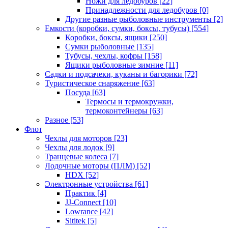
Ножи для ледобуров
[22]
Принадлежности для ледобуров
[0]
Другие разные рыболовные инструменты
[2]
Емкости (коробки, сумки, боксы, тубусы)
[554]
Коробки, боксы, ящики
[250]
Сумки рыболовные
[135]
Тубусы, чехлы, кофры
[158]
Ящики рыболовные зимние
[11]
Садки и подсачеки, куканы и багорики
[72]
Туристическое снаряжение
[63]
Посуда
[63]
Термосы и термокружки,
термоконтейнеры
[63]
Разное
[53]
Флот
Чехлы для моторов
[23]
Чехлы для лодок
[9]
Транцевые колеса
[7]
Лодочные моторы (ПЛМ)
[52]
HDX
[52]
Электронные устройства
[61]
Практик
[4]
JJ-Connect
[10]
Lowrance
[42]
Sititek
[5]