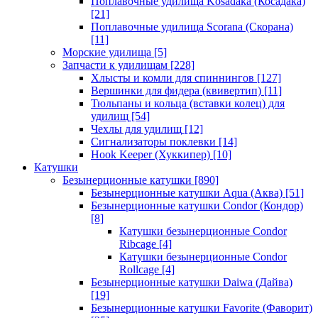
Поплавочные удилища Kosadaka (Косадака)
[21]
Поплавочные удилища Scorana (Скорана)
[11]
Морские удилища
[5]
Запчасти к удилищам
[228]
Хлысты и комли для спиннингов
[127]
Вершинки для фидера (квивертип)
[11]
Тюльпаны и кольца (вставки колец) для
удилищ
[54]
Чехлы для удилищ
[12]
Сигнализаторы поклевки
[14]
Hook Keeper (Хуккипер)
[10]
Катушки
Безынерционные катушки
[890]
Безынерционные катушки Aqua (Аква)
[51]
Безынерционные катушки Condor (Кондор)
[8]
Катушки безынерционные Condor
Ribcage
[4]
Катушки безынерционные Condor
Rollcage
[4]
Безынерционные катушки Daiwa (Дайва)
[19]
Безынерционные катушки Favorite (Фаворит)