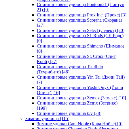
Спиннинговые удилища Pontoon21 (Пантун
21)
[0]
Спиннинговые удилища Prox Inc. (Прокс)
[3]
Спиннинговые удилища Scorana (Скорана)
[27]
Спиннинговые удилища Select (Селект)
[20]
Спиннинговые удилища SL Rods (СЛ Родс)
[0]
Спиннинговые удилища Shimano (Шимано)
[0]
Спиннинговые удилища St. Croix (Сэнт
Крой)
[27]
Спиннинговые удилища Tsuribito
(Тсурибито)
[46]
Спиннинговые удилища Yin Tai (Джин Тай)
[7]
Спиннинговые удилища Yoshi Onyx (Йоши
Оникс)
[16]
Спиннинговые удилища Zemex (Земекс)
[10]
Спиннинговые удилища Zetrix (Зетрикс)
[199]
Спиннинговые удилища б/у
[38]
Зимние удилища
[115]
Зимние удочки Cara Noble (Кара Нобле)
[0]
Зимние удочки Champion Rods (Чемпион