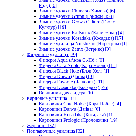
Родс)
[6]
Зимние удочки Chimera (Химера)
[6]
Зимние удочки Grifon (Грифон)
[53]
Зимние удочки Grows Culture (Гровс
Культур)
[19]
Зимние удочки Karismax (Карисмакс)
[4]
Зимние удочки Kosadaka (Косадака)
[17]
Зимние удилища Norstream (Норстрим)
[1]
Зимние удочки Zetrix (Зетрикс)
[9]
Фидерные удилища
[79]
Фидеры Aqua (Аква С.-Пб.)
[0]
Фидеры Cara Noble (Кара Нобле)
[11]
Фидеры Black Hole (Блэк Хол)
[1]
Фидеры Daiwa (Дайва)
[0]
Фидеры Favorite (Фаворит)
[11]
Фидеры Kosadaka (Косадака)
[46]
Вершинки для фидера
[10]
Карповые удилища
[34]
Карповики Cara Noble (Кара Нобле)
[4]
Карповики Daiwa (Дайва)
[0]
Карповики Kosadaka (Косадака)
[11]
Карповики Prologic (Пролоджик)
[19]
Жерлицы
[32]
Поплавочные удилища
[32]