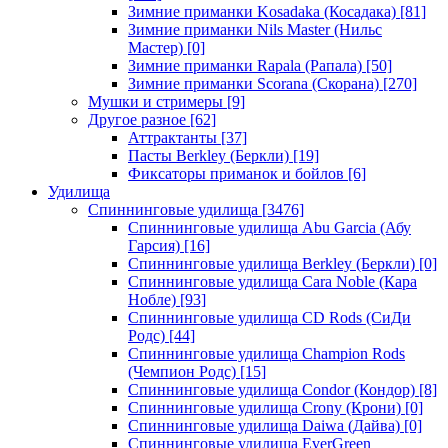
Зимние приманки Kosadaka (Косадака)
[81]
Зимние приманки Nils Master (Нильс
Мастер)
[0]
Зимние приманки Rapala (Рапала)
[50]
Зимние приманки Scorana (Скорана)
[270]
Мушки и стримеры
[9]
Другое разное
[62]
Аттрактанты
[37]
Пасты Berkley (Беркли)
[19]
Фиксаторы приманок и бойлов
[6]
Удилища
Спиннинговые удилища
[3476]
Спиннинговые удилища Abu Garcia (Абу
Гарсия)
[16]
Спиннинговые удилища Berkley (Беркли)
[0]
Спиннинговые удилища Cara Noble (Кара
Нобле)
[93]
Спиннинговые удилища CD Rods (СиДи
Родс)
[44]
Спиннинговые удилища Champion Rods
(Чемпион Родс)
[15]
Спиннинговые удилища Condor (Кондор)
[8]
Спиннинговые удилища Crony (Крони)
[0]
Спиннинговые удилища Daiwa (Дайва)
[0]
Спиннинговые удилища EverGreen