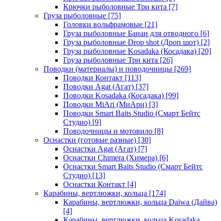
Крючки рыболовные Три кита
[7]
Груза рыболовные
[75]
Головки вольфрамовые
[21]
Груза рыболовные Банан для отводного
[6]
Груза рыболовные Drop shot (Дроп шот)
[2]
Груза рыболовные Kosadaka (Косадака)
[20]
Груза рыболовные Три кита
[26]
Поводки (материалы) и поводочницы
[269]
Поводки Контакт
[113]
Поводки Agat (Агат)
[37]
Поводки Kosadaka (Косадака)
[99]
Поводки MiAri (МиАри)
[3]
Поводки Smart Baits Studio (Смарт Бейтс
Студио)
[9]
Поводочницы и мотовило
[8]
Оснастки (готовые разные)
[30]
Оснастки Agat (Агат)
[7]
Оснастки Chimera (Химера)
[6]
Оснастки Smart Baits Studio (Смарт Бейтс
Студио)
[13]
Оснастки Контакт
[4]
Карабины, вертлюжки, кольца
[174]
Карабины, вертлюжки, кольца Daiwa (Дайва)
[4]
Карабины, вертлюжки, кольца Kosadaka