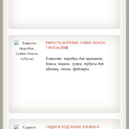
Рыболовный интернет-магазин
FishComm Shop предлагает
, может
быть и немногочисленные,
но по возможности необычные,
прикольные, веселые, полезные
и с душой подобранные подарки
для рыбаков! Рыболовный интернет-
магазин FishComm Shop предлагает,
ЕМКОСТИ (КОРОБКИ, СУМКИ, БОКСЫ,
может быть и немногочисленные,
ТУБУСЫ)
[554]
но с душой подобранные
оригинальные подарки для рыболовов
!
Емкости: коробки для приманок,
боксы, ящики, сумки, тубусы для
удилищ, чехлы, футляры.
САДКИ И ПОДСАЧЕКИ, КУКАНЫ И