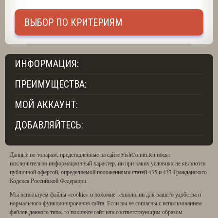
рыбалку и делает ее более
комфортной.
ВЫБОР ПО КРИТЕРИЯМ
Интернет-магазин FishComm Shop
постарается позаботиться об этих
мелочах, вы неоднократно
повстречаете их в колонке
ИНФОРМАЦИЯ:
«Рекомендуем» рядом с какими-то
более серьезными товарами.
ПРЕИМУЩЕСТВА:
МОЙ АККАУНТ:
ДОБАВЛЯЙТЕСЬ:
Данные по товарам, представленные на сайте FishComm.Ru носят
исключительно информационный характер, ни при каких условиях не являются
публичной офертой, определяемой положениями статей 435 и 437 Гражданского
Кодекса Российской Федерации.
Мы используем файлы «cookie» и похожие технологии для вашего удобства и
нормального функционирования сайта. Если вы не согласны с использованием
файлов данного типа, то покиньте сайт или соответствующим образом