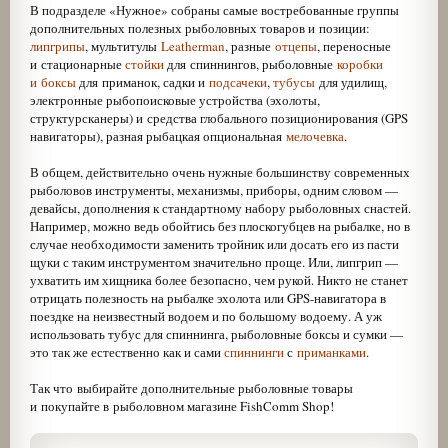
В подразделе «Нужное» собраны самые востребованные группы
дополнительных полезных рыболовных товаров и позиции:
липгрипы
, мультитулы
Leatherman
, разные
отцепы
, переносные
и стационарные
стойки
для спиннингов, рыболовные
коробки
и боксы
для приманок, садки и
подсачеки
,
тубусы
для удилищ,
электронные рыбопоисковые устройства (эхолоты,
структурсканеры) и средства глобального позиционирования (GPS
навигаторы), разная рыбацкая опциональная
мелочевка
.
В общем, действительно очень нужные большинству современных
рыболовов инструменты, механизмы, приборы, одним словом —
девайсы, дополнения к стандартному набору рыболовных снастей.
Например, можно ведь обойтись без плоскогубцев на рыбалке, но в
случае необходимости заменить тройник или досать его из пасти
щуки с таким инструментом значительно проще. Или, липгрип —
ухватить им хищника более безопасно, чем рукой. Никто не станет
отрицать полезность на рыбалке эхолота или GPS-навигатора в
поездке на неизвестный водоем и по большому водоему. А уж
использовать тубус для спиннинга, рыболовные боксы и сумки —
это так же естественно как и сами
спиннинги
с
приманками
.
Так что выбирайте дополнительные рыболовные товары
и покупайте в рыболовном магазине FishComm Shop!