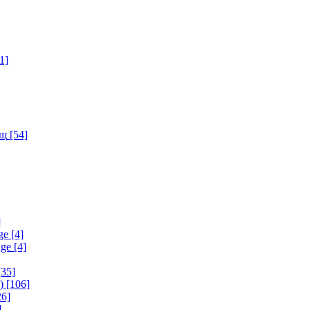
1]
ищ
[54]
]
ge
[4]
age
[4]
35]
)
[106]
6]
]