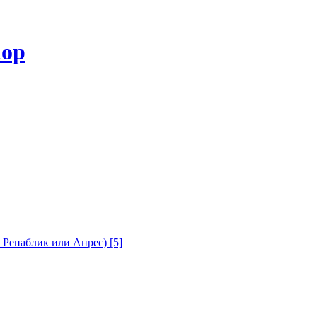
с Репаблик или Анрес)
[5]