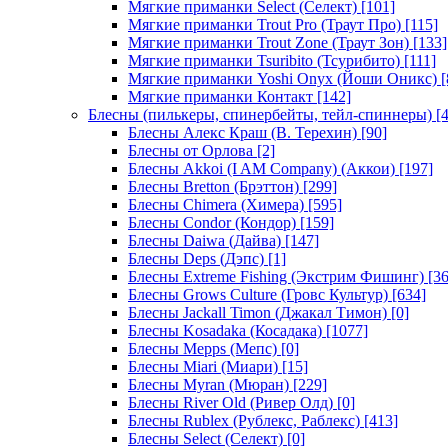
Мягкие приманки Select (Селект)
[101]
Мягкие приманки Trout Pro (Траут Про)
[115]
Мягкие приманки Trout Zone (Траут Зон)
[133]
Мягкие приманки Tsuribito (Тсурибито)
[111]
Мягкие приманки Yoshi Onyx (Йоши Оникс)
[
Мягкие приманки Контакт
[142]
Блесны (пилькеры, спинербейты, тейл-спиннеры)
[4
Блесны Алекс Краш (В. Терехин)
[90]
Блесны от Орлова
[2]
Блесны Akkoi (I AM Company) (Аккои)
[197]
Блесны Bretton (Брэттон)
[299]
Блесны Chimera (Химера)
[595]
Блесны Condor (Кондор)
[159]
Блесны Daiwa (Дайва)
[147]
Блесны Deps (Дэпс)
[1]
Блесны Extreme Fishing (Экстрим Фишинг)
[36
Блесны Grows Culture (Гровс Культур)
[634]
Блесны Jackall Timon (Джакал Тимон)
[0]
Блесны Kosadaka (Косадака)
[1077]
Блесны Mepps (Мепс)
[0]
Блесны Miari (Миари)
[15]
Блесны Myran (Мюран)
[229]
Блесны River Old (Ривер Олд)
[0]
Блесны Rublex (Рублекс, Раблекс)
[413]
Блесны Select (Селект)
[0]