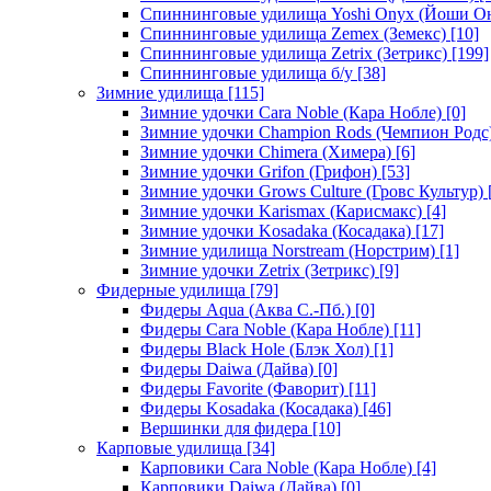
Спиннинговые удилища Yoshi Onyx (Йоши О
Спиннинговые удилища Zemex (Земекс)
[10]
Спиннинговые удилища Zetrix (Зетрикс)
[199]
Спиннинговые удилища б/у
[38]
Зимние удилища
[115]
Зимние удочки Cara Noble (Кара Нобле)
[0]
Зимние удочки Champion Rods (Чемпион Родс
Зимние удочки Chimera (Химера)
[6]
Зимние удочки Grifon (Грифон)
[53]
Зимние удочки Grows Culture (Гровс Культур)
Зимние удочки Karismax (Карисмакс)
[4]
Зимние удочки Kosadaka (Косадака)
[17]
Зимние удилища Norstream (Норстрим)
[1]
Зимние удочки Zetrix (Зетрикс)
[9]
Фидерные удилища
[79]
Фидеры Aqua (Аква С.-Пб.)
[0]
Фидеры Cara Noble (Кара Нобле)
[11]
Фидеры Black Hole (Блэк Хол)
[1]
Фидеры Daiwa (Дайва)
[0]
Фидеры Favorite (Фаворит)
[11]
Фидеры Kosadaka (Косадака)
[46]
Вершинки для фидера
[10]
Карповые удилища
[34]
Карповики Cara Noble (Кара Нобле)
[4]
Карповики Daiwa (Дайва)
[0]