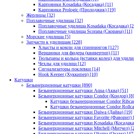
Карповики Kosadaka (Косадака)
[11]
Карповики Prologic (Пролоджик)
[19]
Жерлицы
[32]
Поплавочные удилища
[32]
Поплавочные удилища Kosadaka (Косадака)
[2
Поплавочные удилища Scorana (Скорана)
[11]
Морские удилища
[5]
Запчасти к удилищам
[228]
Хлысты и комли для спиннингов
[127]
Вершинки для фидера (квивертип)
[11]
Тюльпаны и кольца (вставки колец) для удил
Чехлы для удилищ
[12]
Сигнализаторы поклевки
[14]
Hook Keeper (Хуккипер)
[10]
Катушки
Безынерционные катушки
[890]
Безынерционные катушки Aqua (Аква)
[51]
Безынерционные катушки Condor (Кондор)
[8
Катушки безынерционные Condor Ribca
Катушки безынерционные Condor Rollc
Безынерционные катушки Daiwa (Дайва)
[19]
Безынерционные катушки Favorite (Фаворит)
[
Безынерционные катушки Kosadaka (Косадака
Безынерционные катушки Mitchell (Митчел)
[2
Безынерционные катушки Okuma (Окума)
[47