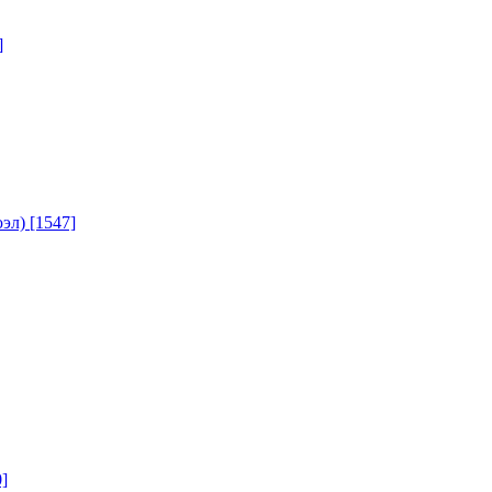
]
юэл)
[1547]
]