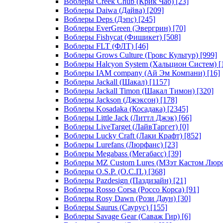
Воблеры Creek Chub (Крик Чаб)
[23]
Воблеры Daiwa (Дайва)
[209]
Воблеры Deps (Дэпс)
[245]
Воблеры EverGreen (Эвергрин)
[70]
Воблеры Fishycat (Фишикет)
[508]
Воблеры FLT (ФЛТ)
[46]
Воблеры Grows Culture (Гровс Культур)
[999]
Воблеры Halcyon System (Хальцион Систем)
[
Воблеры IAM company (Ай Эм Компани)
[16]
Воблеры Jackall (Шакал)
[1157]
Воблеры Jackall Timon (Шакал Тимон)
[320]
Воблеры Jackson (Джэксон)
[178]
Воблеры Kosadaka (Косадака)
[2345]
Воблеры Little Jack (Литтл Джэк)
[66]
Воблеры LiveTarget (ЛайвТаргет)
[0]
Воблеры Lucky Craft (Лаки Крафт)
[852]
Воблеры Lurefans (Люрфанс)
[23]
Воблеры Megabass (Мегабасс)
[39]
Воблеры MZ Custom Lures (МЗэт Кастом Люр
Воблеры O.S.P. (О.С.П.)
[368]
Воблеры Pazdesign (Паздизайн)
[21]
Воблеры Rosso Corsa (Россо Корса)
[91]
Воблеры Rosy Dawn (Рози Даун)
[30]
Воблеры Saurus (Саурус)
[155]
Воблеры Savage Gear (Саваж Гир)
[6]