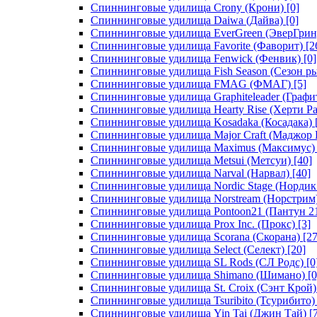
Спиннинговые удилища Crony (Крони)
[0]
Спиннинговые удилища Daiwa (Дайва)
[0]
Спиннинговые удилища EverGreen (ЭверГрин
Спиннинговые удилища Favorite (Фаворит)
[2
Спиннинговые удилища Fenwick (Фенвик)
[0]
Спиннинговые удилища Fish Season (Сезон р
Спиннинговые удилища FMAG (ФМАГ)
[5]
Спиннинговые удилища Graphiteleader (Графи
Спиннинговые удилища Hearty Rise (Херти Ра
Спиннинговые удилища Kosadaka (Косадака)
Спиннинговые удилища Major Craft (Маджор 
Спиннинговые удилища Maximus (Максимус)
Спиннинговые удилища Metsui (Метсуи)
[40]
Спиннинговые удилища Narval (Нарвал)
[40]
Спиннинговые удилища Nordic Stage (Нордик
Спиннинговые удилища Norstream (Норстрим
Спиннинговые удилища Pontoon21 (Пантун 2
Спиннинговые удилища Prox Inc. (Прокс)
[3]
Спиннинговые удилища Scorana (Скорана)
[27
Спиннинговые удилища Select (Селект)
[20]
Спиннинговые удилища SL Rods (СЛ Родс)
[0
Спиннинговые удилища Shimano (Шимано)
[0
Спиннинговые удилища St. Croix (Сэнт Крой)
Спиннинговые удилища Tsuribito (Тсурибито)
Спиннинговые удилища Yin Tai (Джин Тай)
[7