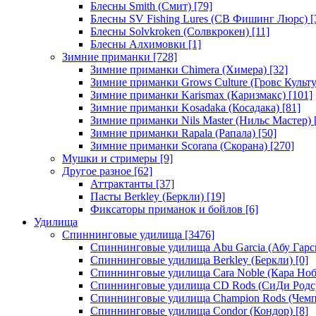
Блесны Smith (Смит)
[79]
Блесны SV Fishing Lures (СВ Фишинг Люрс)
[
Блесны Solvkroken (Солвкрокен)
[11]
Блесны Алхимовки
[1]
Зимние приманки
[728]
Зимние приманки Chimera (Химера)
[32]
Зимние приманки Grows Culture (Гровс Культу
Зимние приманки Karismax (Каризмакс)
[101]
Зимние приманки Kosadaka (Косадака)
[81]
Зимние приманки Nils Master (Нильс Мастер)
Зимние приманки Rapala (Рапала)
[50]
Зимние приманки Scorana (Скорана)
[270]
Мушки и стримеры
[9]
Другое разное
[62]
Аттрактанты
[37]
Пасты Berkley (Беркли)
[19]
Фиксаторы приманок и бойлов
[6]
Удилища
Спиннинговые удилища
[3476]
Спиннинговые удилища Abu Garcia (Абу Гарс
Спиннинговые удилища Berkley (Беркли)
[0]
Спиннинговые удилища Cara Noble (Кара Ноб
Спиннинговые удилища CD Rods (СиДи Родс
Спиннинговые удилища Champion Rods (Чемп
Спиннинговые удилища Condor (Кондор)
[8]