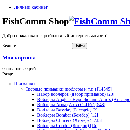
Личный кабинет
FishComm Shop
Добро пожаловать в рыболовный интернет-магазин!
Search:
Моя корзина
0 товаров -
0 руб.
Разделы
Приманки
Твердые приманки (воблеры и т.п.)
[14545]
Набор воблеров (набор приманок)
[28]
Воблеры Angler's Republic или Anre's (Англер
Воблеры Aqua (Аква С.-Пб.)
[648]
Воблеры Bassday (Бассдей)
[2]
Воблеры Bomber (Бомбер)
[12]
Воблеры Chimera (Химера)
[733]
Воблеры Condor (Кондор)
[16]