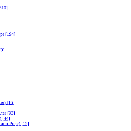
310]
р)
[194]
[0]
ия)
[16]
ле)
[93]
)
[44]
ион Родс)
[15]