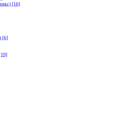
никс)
[16]
)
[6]
[19]