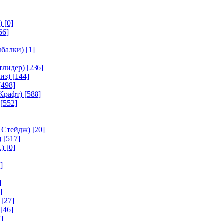
)
[0]
66]
ыбалки)
[1]
тлидер)
[236]
йз)
[144]
[498]
Крафт)
[588]
[552]
 Стейдж)
[20]
)
[517]
1)
[0]
]
]
]
[27]
[46]
]