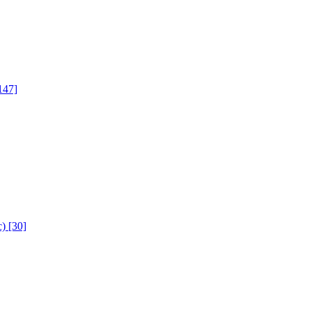
147]
с)
[30]