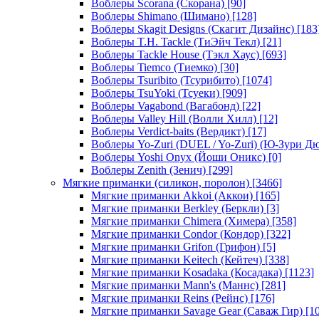
Воблеры Scorana (Скорана)
[90]
Воблеры Shimano (Шимано)
[128]
Воблеры Skagit Designs (Скагит Дизайнс)
[183
Воблеры T.H. Tackle (ТиЭйч Текл)
[21]
Воблеры Tackle House (Тэкл Хаус)
[693]
Воблеры Tiemco (Тиемко)
[30]
Воблеры Tsuribito (Тсурибито)
[1074]
Воблеры TsuYoki (Тсуеки)
[909]
Воблеры Vagabond (Вагабонд)
[22]
Воблеры Valley Hill (Волли Хилл)
[12]
Воблеры Verdict-baits (Вердикт)
[17]
Воблеры Yo-Zuri (DUEL / Yo-Zuri) (Ю-Зури Д
Воблеры Yoshi Onyx (Йоши Оникс)
[0]
Воблеры Zenith (Зенич)
[299]
Мягкие приманки (силикон, поролон)
[3466]
Мягкие приманки Akkoi (Аккои)
[165]
Мягкие приманки Berkley (Беркли)
[3]
Мягкие приманки Chimera (Химера)
[358]
Мягкие приманки Condor (Кондор)
[322]
Мягкие приманки Grifon (Грифон)
[5]
Мягкие приманки Keitech (Кейтеч)
[338]
Мягкие приманки Kosadaka (Косадака)
[1123]
Мягкие приманки Mann's (Маннс)
[281]
Мягкие приманки Reins (Рейнс)
[176]
Мягкие приманки Savage Gear (Саваж Гир)
[10