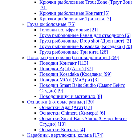
Крючки рыболовные Trout Zone (Траут Зон)
[31]
Крючки рыболовные Контакт
[5]
Крючки рыболовные Три кита
[7]
Груза рыболовные
[75]
Головки вольфрамовые
[21]
Груза рыболовные Банан для отводного
[6]
Груза рыболовные Drop shot (Дроп шот)
[2]
Груза рыболовные Kosadaka (Косадака)
[20]
Груза рыболовные Три кита
[26]
Поводки (материалы) и поводочницы
[269]
Поводки Контакт
[113]
Поводки Agat (Агат)
[37]
Поводки Kosadaka (Косадака)
[99]
Поводки MiAri (МиАри)
[3]
Поводки Smart Baits Studio (Смарт Бейтс
Студио)
[9]
Поводочницы и мотовило
[8]
Оснастки (готовые разные)
[30]
Оснастки Agat (Агат)
[7]
Оснастки Chimera (Химера)
[6]
Оснастки Smart Baits Studio (Смарт Бейтс
Студио)
[13]
Оснастки Контакт
[4]
Карабины, вертлюжки, кольца
[174]