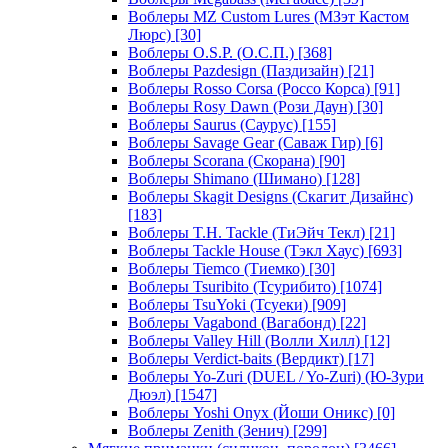
Воблеры MZ Custom Lures (МЗэт Кастом
Люрс)
[30]
Воблеры O.S.P. (О.С.П.)
[368]
Воблеры Pazdesign (Паздизайн)
[21]
Воблеры Rosso Corsa (Россо Корса)
[91]
Воблеры Rosy Dawn (Рози Даун)
[30]
Воблеры Saurus (Саурус)
[155]
Воблеры Savage Gear (Саваж Гир)
[6]
Воблеры Scorana (Скорана)
[90]
Воблеры Shimano (Шимано)
[128]
Воблеры Skagit Designs (Скагит Дизайнс)
[183]
Воблеры T.H. Tackle (ТиЭйч Текл)
[21]
Воблеры Tackle House (Тэкл Хаус)
[693]
Воблеры Tiemco (Тиемко)
[30]
Воблеры Tsuribito (Тсурибито)
[1074]
Воблеры TsuYoki (Тсуеки)
[909]
Воблеры Vagabond (Вагабонд)
[22]
Воблеры Valley Hill (Волли Хилл)
[12]
Воблеры Verdict-baits (Вердикт)
[17]
Воблеры Yo-Zuri (DUEL / Yo-Zuri) (Ю-Зури
Дюэл)
[1547]
Воблеры Yoshi Onyx (Йоши Оникс)
[0]
Воблеры Zenith (Зенич)
[299]