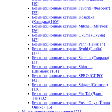
[19]
Безынерционные катушки Favorite (Фаворит)
[35]
Безынерционные катушки Kosadaka
(Косадака)
[106]
Безынерционные катушки Mitchell (Митчел)
[26]
Безынерционные катушки Okuma (Окума)
[47]
Безынерционные катушки Penn (Пенн)
[4]
Безынерционные катушки Ryobi (Риоби)
[177]
Безынерционные катушки Scorana (Скорана)
[31]
Безынерционные катушки Shimano
(Шимано)
[161]
Безынерционные катушки SPRO (СПРО)
[42]
Безынерционные катушки Stinger (Стингер)
[136]
Безынерционные катушки Yin Tai (Джин
Тай)
[32]
Безынерционные катушки Yoshi Onyx (Йоши
Оникс)
[15]
Мультипликаторные катушки
[75]