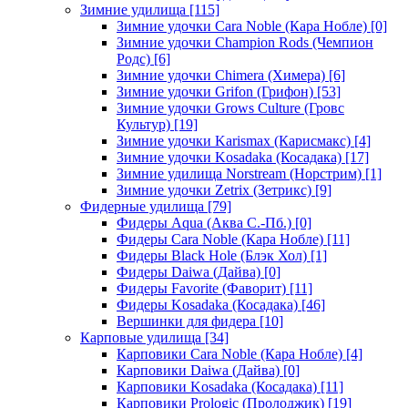
Зимние удилища
[115]
Зимние удочки Cara Noble (Кара Нобле)
[0]
Зимние удочки Champion Rods (Чемпион
Родс)
[6]
Зимние удочки Chimera (Химера)
[6]
Зимние удочки Grifon (Грифон)
[53]
Зимние удочки Grows Culture (Гровс
Культур)
[19]
Зимние удочки Karismax (Карисмакс)
[4]
Зимние удочки Kosadaka (Косадака)
[17]
Зимние удилища Norstream (Норстрим)
[1]
Зимние удочки Zetrix (Зетрикс)
[9]
Фидерные удилища
[79]
Фидеры Aqua (Аква С.-Пб.)
[0]
Фидеры Cara Noble (Кара Нобле)
[11]
Фидеры Black Hole (Блэк Хол)
[1]
Фидеры Daiwa (Дайва)
[0]
Фидеры Favorite (Фаворит)
[11]
Фидеры Kosadaka (Косадака)
[46]
Вершинки для фидера
[10]
Карповые удилища
[34]
Карповики Cara Noble (Кара Нобле)
[4]
Карповики Daiwa (Дайва)
[0]
Карповики Kosadaka (Косадака)
[11]
Карповики Prologic (Пролоджик)
[19]