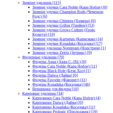
Зимние удилища
[115]
Зимние удочки Cara Noble (Кара Нобле)
[0]
Зимние удочки Champion Rods (Чемпион
Родс)
[6]
Зимние удочки Chimera (Химера)
[6]
Зимние удочки Grifon (Грифон)
[53]
Зимние удочки Grows Culture (Гровс
Культур)
[19]
Зимние удочки Karismax (Карисмакс)
[4]
Зимние удочки Kosadaka (Косадака)
[17]
Зимние удилища Norstream (Норстрим)
[1]
Зимние удочки Zetrix (Зетрикс)
[9]
Фидерные удилища
[79]
Фидеры Aqua (Аква С.-Пб.)
[0]
Фидеры Cara Noble (Кара Нобле)
[11]
Фидеры Black Hole (Блэк Хол)
[1]
Фидеры Daiwa (Дайва)
[0]
Фидеры Favorite (Фаворит)
[11]
Фидеры Kosadaka (Косадака)
[46]
Вершинки для фидера
[10]
Карповые удилища
[34]
Карповики Cara Noble (Кара Нобле)
[4]
Карповики Daiwa (Дайва)
[0]
Карповики Kosadaka (Косадака)
[11]
Карповики Prologic (Пролоджик)
[19]