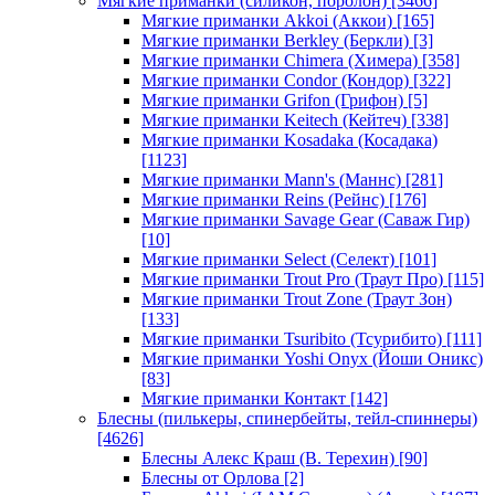
Мягкие приманки (силикон, поролон)
[3466]
Мягкие приманки Akkoi (Аккои)
[165]
Мягкие приманки Berkley (Беркли)
[3]
Мягкие приманки Chimera (Химера)
[358]
Мягкие приманки Condor (Кондор)
[322]
Мягкие приманки Grifon (Грифон)
[5]
Мягкие приманки Keitech (Кейтеч)
[338]
Мягкие приманки Kosadaka (Косадака)
[1123]
Мягкие приманки Mann's (Маннс)
[281]
Мягкие приманки Reins (Рейнс)
[176]
Мягкие приманки Savage Gear (Саваж Гир)
[10]
Мягкие приманки Select (Селект)
[101]
Мягкие приманки Trout Pro (Траут Про)
[115]
Мягкие приманки Trout Zone (Траут Зон)
[133]
Мягкие приманки Tsuribito (Тсурибито)
[111]
Мягкие приманки Yoshi Onyx (Йоши Оникс)
[83]
Мягкие приманки Контакт
[142]
Блесны (пилькеры, спинербейты, тейл-спиннеры)
[4626]
Блесны Алекс Краш (В. Терехин)
[90]
Блесны от Орлова
[2]