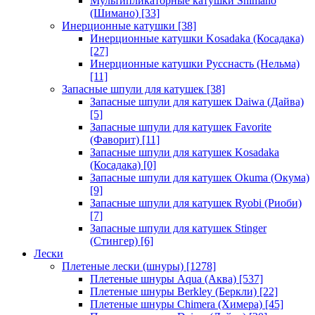
Мультипликаторные катушки Shimano
(Шимано)
[33]
Инерционные катушки
[38]
Инерционные катушки Kosadaka (Косадака)
[27]
Инерционные катушки Русснасть (Нельма)
[11]
Запасные шпули для катушек
[38]
Запасные шпули для катушек Daiwa (Дайва)
[5]
Запасные шпули для катушек Favorite
(Фаворит)
[11]
Запасные шпули для катушек Kosadaka
(Косадака)
[0]
Запасные шпули для катушек Okuma (Окума)
[9]
Запасные шпули для катушек Ryobi (Риоби)
[7]
Запасные шпули для катушек Stinger
(Стингер)
[6]
Лески
Плетеные лески (шнуры)
[1278]
Плетеные шнуры Aqua (Аква)
[537]
Плетеные шнуры Berkley (Беркли)
[22]
Плетеные шнуры Chimera (Химера)
[45]