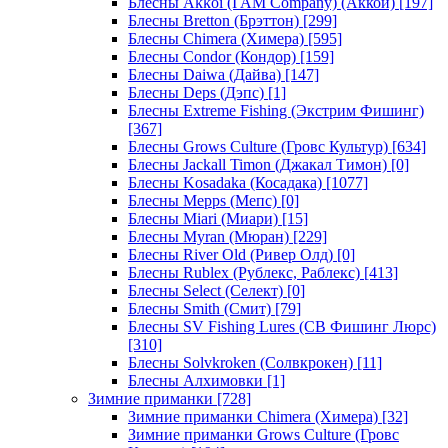
Блесны Akkoi (I AM Company) (Аккои)
[197]
Блесны Bretton (Брэттон)
[299]
Блесны Chimera (Химера)
[595]
Блесны Condor (Кондор)
[159]
Блесны Daiwa (Дайва)
[147]
Блесны Deps (Дэпс)
[1]
Блесны Extreme Fishing (Экстрим Фишинг)
[367]
Блесны Grows Culture (Гровс Культур)
[634]
Блесны Jackall Timon (Джакал Тимон)
[0]
Блесны Kosadaka (Косадака)
[1077]
Блесны Mepps (Мепс)
[0]
Блесны Miari (Миари)
[15]
Блесны Myran (Мюран)
[229]
Блесны River Old (Ривер Олд)
[0]
Блесны Rublex (Рублекс, Раблекс)
[413]
Блесны Select (Селект)
[0]
Блесны Smith (Смит)
[79]
Блесны SV Fishing Lures (СВ Фишинг Люрс)
[310]
Блесны Solvkroken (Солвкрокен)
[11]
Блесны Алхимовки
[1]
Зимние приманки
[728]
Зимние приманки Chimera (Химера)
[32]
Зимние приманки Grows Culture (Гровс