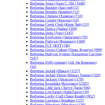
Воблеры Aqua (Аква С.-Пб.)
[648]
Воблеры Bassday (Бассдей)
[2]
Воблеры Bomber (Бомбер)
[12]
Воблеры Chimera (Химера)
[733]
Воблеры Condor (Кондор)
[16]
Воблеры Creek Chub (Крик Чаб)
[23]
Воблеры Daiwa (Дайва)
[209]
Воблеры Deps (Дэпс)
[245]
Воблеры EverGreen (Эвергрин)
[70]
Воблеры Fishycat (Фишикет)
[508]
Воблеры FLT (ФЛТ)
[46]
Воблеры Grows Culture (Гровс Культур)
[999]
Воблеры Halcyon System (Хальцион Систем)
[147]
Воблеры IAM company (Ай Эм Компани)
[16]
Воблеры Jackall (Шакал)
[1157]
Воблеры Jackall Timon (Шакал Тимон)
[320]
Воблеры Jackson (Джэксон)
[178]
Воблеры Kosadaka (Косадака)
[2345]
Воблеры Little Jack (Литтл Джэк)
[66]
Воблеры LiveTarget (ЛайвТаргет)
[0]
Воблеры Lucky Craft (Лаки Крафт)
[852]
Воблеры Lurefans (Люрфанс)
[23]
Воблеры Megabass (Мегабасс)
[39]