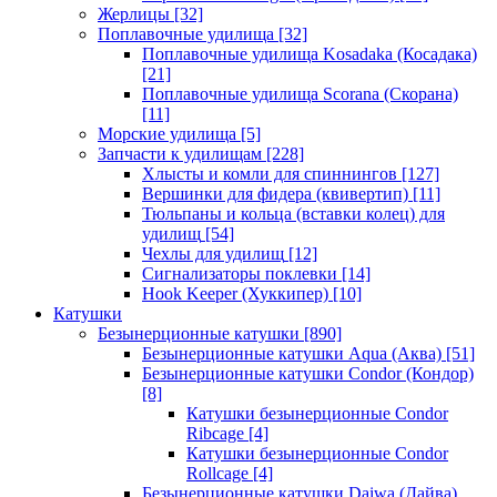
Жерлицы
[32]
Поплавочные удилища
[32]
Поплавочные удилища Kosadaka (Косадака)
[21]
Поплавочные удилища Scorana (Скорана)
[11]
Морские удилища
[5]
Запчасти к удилищам
[228]
Хлысты и комли для спиннингов
[127]
Вершинки для фидера (квивертип)
[11]
Тюльпаны и кольца (вставки колец) для
удилищ
[54]
Чехлы для удилищ
[12]
Сигнализаторы поклевки
[14]
Hook Keeper (Хуккипер)
[10]
Катушки
Безынерционные катушки
[890]
Безынерционные катушки Aqua (Аква)
[51]
Безынерционные катушки Condor (Кондор)
[8]
Катушки безынерционные Condor
Ribcage
[4]
Катушки безынерционные Condor
Rollcage
[4]
Безынерционные катушки Daiwa (Дайва)