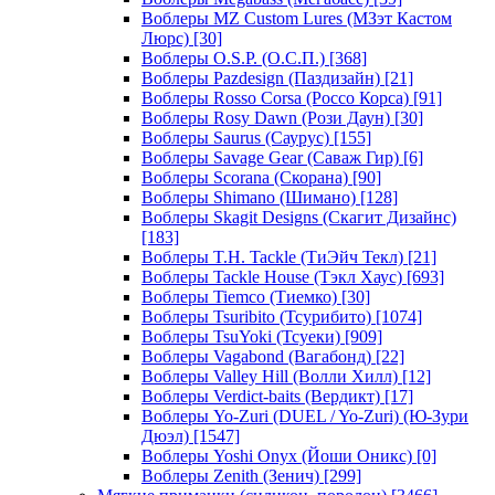
Воблеры MZ Custom Lures (МЗэт Кастом
Люрс)
[30]
Воблеры O.S.P. (О.С.П.)
[368]
Воблеры Pazdesign (Паздизайн)
[21]
Воблеры Rosso Corsa (Россо Корса)
[91]
Воблеры Rosy Dawn (Рози Даун)
[30]
Воблеры Saurus (Саурус)
[155]
Воблеры Savage Gear (Саваж Гир)
[6]
Воблеры Scorana (Скорана)
[90]
Воблеры Shimano (Шимано)
[128]
Воблеры Skagit Designs (Скагит Дизайнс)
[183]
Воблеры T.H. Tackle (ТиЭйч Текл)
[21]
Воблеры Tackle House (Тэкл Хаус)
[693]
Воблеры Tiemco (Тиемко)
[30]
Воблеры Tsuribito (Тсурибито)
[1074]
Воблеры TsuYoki (Тсуеки)
[909]
Воблеры Vagabond (Вагабонд)
[22]
Воблеры Valley Hill (Волли Хилл)
[12]
Воблеры Verdict-baits (Вердикт)
[17]
Воблеры Yo-Zuri (DUEL / Yo-Zuri) (Ю-Зури
Дюэл)
[1547]
Воблеры Yoshi Onyx (Йоши Оникс)
[0]
Воблеры Zenith (Зенич)
[299]