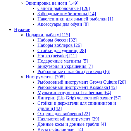
Экипировка на ноги
[149]
Сапоги рыболовные
[126]
Забродные комбинезоны
[14]
Наколенники для зимней рыбалки
[1]
Аксессуары для обуви
[8]
Нужное
Подарки рыбаку
[115]
Наборы блесен
[32]
Наборы воблеров
[26]
Стойки для удилищ
[28]
Нэцкэ (netsuke)
[11]
Подарочные магниты
[5]
Бижутерия и украшения
[7]
Рыболовные наклейки (стикеры)
[6]
Инструменты
[398]
Рыболовный инструмент Grows Culture
[20]
Рыболовный инструмент Kosadaka
[45]
Мультиинструменты Leatherman
[64]
Липгрип (Lip Grip) челюстной захват
[57]
Стойки и держатели для спиннингов и
удилищ
[42]
Отцепы для воблеров
[22]
Нахлыстовый инструмент
[29]
Донные косы и донные грабли
[4]
Весы рыболовные
[14]