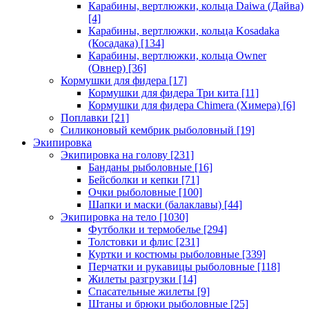
Карабины, вертлюжки, кольца Daiwa (Дайва)
[4]
Карабины, вертлюжки, кольца Kosadaka
(Косадака)
[134]
Карабины, вертлюжки, кольца Owner
(Овнер)
[36]
Кормушки для фидера
[17]
Кормушки для фидера Три кита
[11]
Кормушки для фидера Chimera (Химера)
[6]
Поплавки
[21]
Силиконовый кембрик рыболовный
[19]
Экипировка
Экипировка на голову
[231]
Банданы рыболовные
[16]
Бейсболки и кепки
[71]
Очки рыболовные
[100]
Шапки и маски (балаклавы)
[44]
Экипировка на тело
[1030]
Футболки и термобелье
[294]
Толстовки и флис
[231]
Куртки и костюмы рыболовные
[339]
Перчатки и рукавицы рыболовные
[118]
Жилеты разгрузки
[14]
Спасательные жилеты
[9]
Штаны и брюки рыболовные
[25]