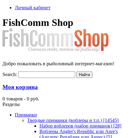
Личный кабинет
FishComm Shop
Добро пожаловать в рыболовный интернет-магазин!
Search:
Моя корзина
0 товаров -
0 руб.
Разделы
Приманки
Твердые приманки (воблеры и т.п.)
[14545]
Набор воблеров (набор приманок)
[28]
Воблеры Angler's Republic или Anre's
(Англерс Репаблик или Анрес)
[5]