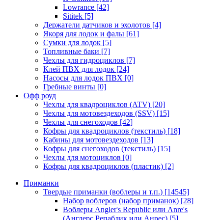
Lowrance
[42]
Sititek
[5]
Держатели датчиков и эхолотов
[4]
Якоря для лодок и фалы
[61]
Сумки для лодок
[5]
Топливные баки
[7]
Чехлы для гидроциклов
[7]
Клей ПВХ для лодок
[24]
Насосы для лодок ПВХ
[0]
Гребные винты
[0]
Офф роуд
Чехлы для квадроциклов (ATV)
[20]
Чехлы для мотовездеходов (SSV)
[15]
Чехлы для снегоходов
[42]
Кофры для квадроциклов (текстиль)
[18]
Кабины для мотовездеходов
[13]
Кофры для снегоходов (текстиль)
[15]
Чехлы для мотоциклов
[0]
Кофры для квадроциклов (пластик)
[2]
Приманки
Твердые приманки (воблеры и т.п.)
[14545]
Набор воблеров (набор приманок)
[28]
Воблеры Angler's Republic или Anre's
(Англерс Репаблик или Анрес)
[5]