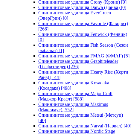
Спиннинговые удилища Crony (Крони)
[0]
Спиннинговые удилища Daiwa (Дайва)
[0]
Спиннинговые удилища EverGreen
(ЭверГрин)
[0]
Спиннинговые удилища Favorite (Фаворит)
[266]
Спиннинговые удилища Fenwick (Фенвик)
[0]
Спиннинговые удилища Fish Season (Сезон
рыбалки)
[1]
Спиннинговые удилища FMAG (ФМАГ)
[5]
Спиннинговые удилища Graphiteleader
(Графитлидер)
[236]
Спиннинговые удилища Hearty Rise (Херти
Райз)
[144]
Спиннинговые удилища Kosadaka
(Косадака)
[498]
Спиннинговые удилища Major Craft
(Маджор Крафт)
[588]
Спиннинговые удилища Maximus
(Максимус)
[552]
Спиннинговые удилища Metsui (Метсуи)
[40]
Спиннинговые удилища Narval (Нарвал)
[40]
Спиннинговые удилища Nordic Stage