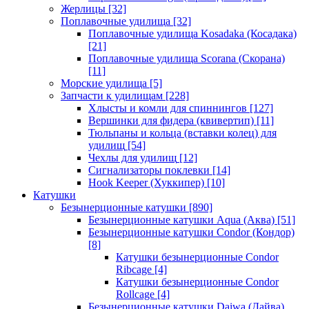
Жерлицы
[32]
Поплавочные удилища
[32]
Поплавочные удилища Kosadaka (Косадака)
[21]
Поплавочные удилища Scorana (Скорана)
[11]
Морские удилища
[5]
Запчасти к удилищам
[228]
Хлысты и комли для спиннингов
[127]
Вершинки для фидера (квивертип)
[11]
Тюльпаны и кольца (вставки колец) для
удилищ
[54]
Чехлы для удилищ
[12]
Сигнализаторы поклевки
[14]
Hook Keeper (Хуккипер)
[10]
Катушки
Безынерционные катушки
[890]
Безынерционные катушки Aqua (Аква)
[51]
Безынерционные катушки Condor (Кондор)
[8]
Катушки безынерционные Condor
Ribcage
[4]
Катушки безынерционные Condor
Rollcage
[4]
Безынерционные катушки Daiwa (Дайва)