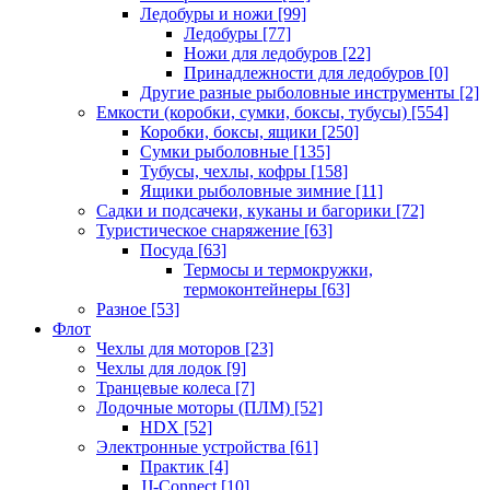
Ледобуры и ножи
[99]
Ледобуры
[77]
Ножи для ледобуров
[22]
Принадлежности для ледобуров
[0]
Другие разные рыболовные инструменты
[2]
Емкости (коробки, сумки, боксы, тубусы)
[554]
Коробки, боксы, ящики
[250]
Сумки рыболовные
[135]
Тубусы, чехлы, кофры
[158]
Ящики рыболовные зимние
[11]
Садки и подсачеки, куканы и багорики
[72]
Туристическое снаряжение
[63]
Посуда
[63]
Термосы и термокружки,
термоконтейнеры
[63]
Разное
[53]
Флот
Чехлы для моторов
[23]
Чехлы для лодок
[9]
Транцевые колеса
[7]
Лодочные моторы (ПЛМ)
[52]
HDX
[52]
Электронные устройства
[61]
Практик
[4]
JJ-Connect
[10]