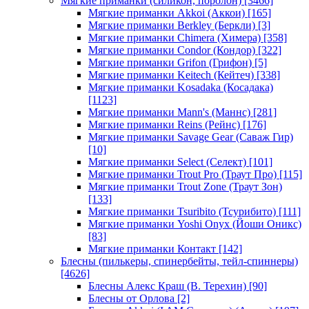
Мягкие приманки (силикон, поролон)
[3466]
Мягкие приманки Akkoi (Аккои)
[165]
Мягкие приманки Berkley (Беркли)
[3]
Мягкие приманки Chimera (Химера)
[358]
Мягкие приманки Condor (Кондор)
[322]
Мягкие приманки Grifon (Грифон)
[5]
Мягкие приманки Keitech (Кейтеч)
[338]
Мягкие приманки Kosadaka (Косадака)
[1123]
Мягкие приманки Mann's (Маннс)
[281]
Мягкие приманки Reins (Рейнс)
[176]
Мягкие приманки Savage Gear (Саваж Гир)
[10]
Мягкие приманки Select (Селект)
[101]
Мягкие приманки Trout Pro (Траут Про)
[115]
Мягкие приманки Trout Zone (Траут Зон)
[133]
Мягкие приманки Tsuribito (Тсурибито)
[111]
Мягкие приманки Yoshi Onyx (Йоши Оникс)
[83]
Мягкие приманки Контакт
[142]
Блесны (пилькеры, спинербейты, тейл-спиннеры)
[4626]
Блесны Алекс Краш (В. Терехин)
[90]
Блесны от Орлова
[2]