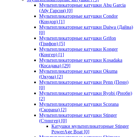
Мультипликаторные катушки Abu Garcia
(Абу Гарсия)
[0]
Мультипликаторные катушки Condor
(Кондор)
[1]
Мультипликаторные катушки Daiwa (Дайва)
[0]
Мультипликаторные катушки Grifon
(Грифон)
[5]
Мультипликаторные катушки Konger
(Конгер)
[1]
Мультипликаторные катушки Kosadaka
(Косадака)
[29]
Мультипликаторные катушки Okuma
(Окума)
[2]
Мультипликаторные катушки Penn (Пенн)
[0]
Мультипликаторные катушки Ryobi (Риоби)
[2]
Мультипликаторные катушки Scorana
(Скорана)
[2]
Мультипликаторные катушки Stinger
(Стингер)
[0]
Катушки мультипликаторные Stinger
PowerAge Boat
[0]