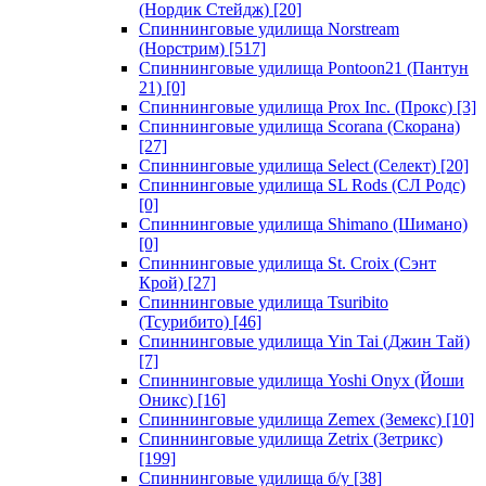
(Нордик Стейдж)
[20]
Спиннинговые удилища Norstream
(Норстрим)
[517]
Спиннинговые удилища Pontoon21 (Пантун
21)
[0]
Спиннинговые удилища Prox Inc. (Прокс)
[3]
Спиннинговые удилища Scorana (Скорана)
[27]
Спиннинговые удилища Select (Селект)
[20]
Спиннинговые удилища SL Rods (СЛ Родс)
[0]
Спиннинговые удилища Shimano (Шимано)
[0]
Спиннинговые удилища St. Croix (Сэнт
Крой)
[27]
Спиннинговые удилища Tsuribito
(Тсурибито)
[46]
Спиннинговые удилища Yin Tai (Джин Тай)
[7]
Спиннинговые удилища Yoshi Onyx (Йоши
Оникс)
[16]
Спиннинговые удилища Zemex (Земекс)
[10]
Спиннинговые удилища Zetrix (Зетрикс)
[199]
Спиннинговые удилища б/у
[38]