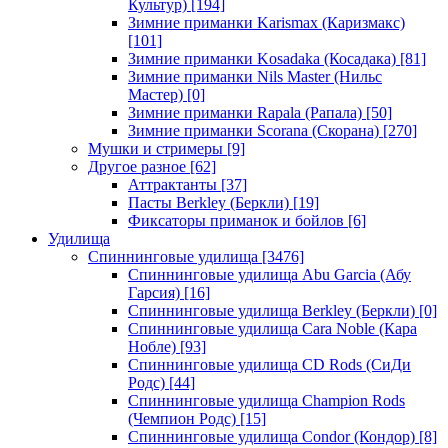
Культур)
[194]
Зимние приманки Karismax (Каризмакс)
[101]
Зимние приманки Kosadaka (Косадака)
[81]
Зимние приманки Nils Master (Нильс
Мастер)
[0]
Зимние приманки Rapala (Рапала)
[50]
Зимние приманки Scorana (Скорана)
[270]
Мушки и стримеры
[9]
Другое разное
[62]
Аттрактанты
[37]
Пасты Berkley (Беркли)
[19]
Фиксаторы приманок и бойлов
[6]
Удилища
Спиннинговые удилища
[3476]
Спиннинговые удилища Abu Garcia (Абу
Гарсия)
[16]
Спиннинговые удилища Berkley (Беркли)
[0]
Спиннинговые удилища Cara Noble (Кара
Нобле)
[93]
Спиннинговые удилища CD Rods (СиДи
Родс)
[44]
Спиннинговые удилища Champion Rods
(Чемпион Родс)
[15]
Спиннинговые удилища Condor (Кондор)
[8]