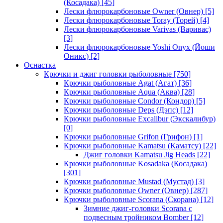
(Косадака)
[45]
Лески флюрокарбоновые Owner (Овнер)
[5]
Лески флюрокарбоновые Toray (Торей)
[4]
Лески флюрокарбоновые Varivas (Варивас)
[3]
Лески флюрокарбоновые Yoshi Onyx (Йоши
Оникс)
[2]
Оснастка
Крючки и джиг головки рыболовные
[750]
Крючки рыболовные Agat (Агат)
[36]
Крючки рыболовные Aqua (Аква)
[28]
Крючки рыболовные Condor (Кондор)
[5]
Крючки рыболовные Deps (Дэпс)
[12]
Крючки рыболовные Excalibur (Экскалибур)
[0]
Крючки рыболовные Grifon (Грифон)
[1]
Крючки рыболовные Kamatsu (Каматсу)
[22]
Джиг головки Kamatsu Jig Heads
[22]
Крючки рыболовные Kosadaka (Косадака)
[301]
Крючки рыболовные Mustad (Мустад)
[3]
Крючки рыболовные Owner (Овнер)
[287]
Крючки рыболовные Scorana (Скорана)
[12]
Зимние джиг-головки Scorana с
подвесным тройником Bomber
[12]