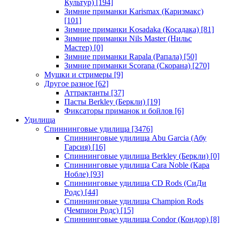
Культур)
[194]
Зимние приманки Karismax (Каризмакс)
[101]
Зимние приманки Kosadaka (Косадака)
[81]
Зимние приманки Nils Master (Нильс
Мастер)
[0]
Зимние приманки Rapala (Рапала)
[50]
Зимние приманки Scorana (Скорана)
[270]
Мушки и стримеры
[9]
Другое разное
[62]
Аттрактанты
[37]
Пасты Berkley (Беркли)
[19]
Фиксаторы приманок и бойлов
[6]
Удилища
Спиннинговые удилища
[3476]
Спиннинговые удилища Abu Garcia (Абу
Гарсия)
[16]
Спиннинговые удилища Berkley (Беркли)
[0]
Спиннинговые удилища Cara Noble (Кара
Нобле)
[93]
Спиннинговые удилища CD Rods (СиДи
Родс)
[44]
Спиннинговые удилища Champion Rods
(Чемпион Родс)
[15]
Спиннинговые удилища Condor (Кондор)
[8]