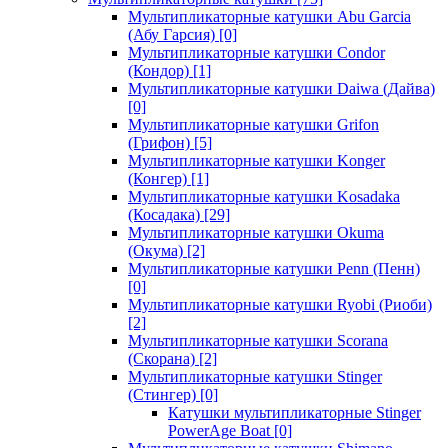
Мультипликаторные катушки Abu Garcia
(Абу Гарсия)
[0]
Мультипликаторные катушки Condor
(Кондор)
[1]
Мультипликаторные катушки Daiwa (Дайва)
[0]
Мультипликаторные катушки Grifon
(Грифон)
[5]
Мультипликаторные катушки Konger
(Конгер)
[1]
Мультипликаторные катушки Kosadaka
(Косадака)
[29]
Мультипликаторные катушки Okuma
(Окума)
[2]
Мультипликаторные катушки Penn (Пенн)
[0]
Мультипликаторные катушки Ryobi (Риоби)
[2]
Мультипликаторные катушки Scorana
(Скорана)
[2]
Мультипликаторные катушки Stinger
(Стингер)
[0]
Катушки мультипликаторные Stinger
PowerAge Boat
[0]