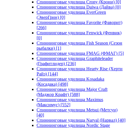
Спиннинговые удилища Crony (Крони)
[0]
Спиннинговые удилища Daiwa (Дайва)
[0]
Спиннинговые удилища EverGreen
(ЭверГрин)
[0]
Спиннинговые удилища Favorite (Фаворит)
[266]
Спиннинговые удилища Fenwick (Фенвик)
[0]
Спиннинговые удилища Fish Season (Сезон
рыбалки)
[1]
Спиннинговые удилища FMAG (ФМАГ)
[5]
Спиннинговые удилища Graphiteleader
(Графитлидер)
[236]
Спиннинговые удилища Hearty Rise (Херти
Райз)
[144]
Спиннинговые удилища Kosadaka
(Косадака)
[498]
Спиннинговые удилища Major Craft
(Маджор Крафт)
[588]
Спиннинговые удилища Maximus
(Максимус)
[552]
Спиннинговые удилища Metsui (Метсуи)
[40]
Спиннинговые удилища Narval (Нарвал)
[40]
Спиннинговые удилища Nordic Stage