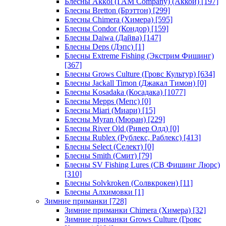
Блесны Akkoi (I AM Company) (Аккои)
[197]
Блесны Bretton (Брэттон)
[299]
Блесны Chimera (Химера)
[595]
Блесны Condor (Кондор)
[159]
Блесны Daiwa (Дайва)
[147]
Блесны Deps (Дэпс)
[1]
Блесны Extreme Fishing (Экстрим Фишинг)
[367]
Блесны Grows Culture (Гровс Культур)
[634]
Блесны Jackall Timon (Джакал Тимон)
[0]
Блесны Kosadaka (Косадака)
[1077]
Блесны Mepps (Мепс)
[0]
Блесны Miari (Миари)
[15]
Блесны Myran (Мюран)
[229]
Блесны River Old (Ривер Олд)
[0]
Блесны Rublex (Рублекс, Раблекс)
[413]
Блесны Select (Селект)
[0]
Блесны Smith (Смит)
[79]
Блесны SV Fishing Lures (СВ Фишинг Люрс)
[310]
Блесны Solvkroken (Солвкрокен)
[11]
Блесны Алхимовки
[1]
Зимние приманки
[728]
Зимние приманки Chimera (Химера)
[32]
Зимние приманки Grows Culture (Гровс