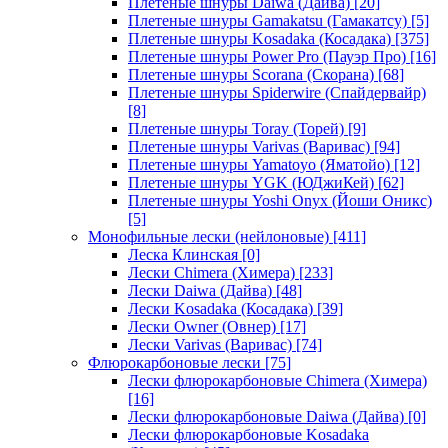
Плетеные шнуры Daiwa (Дайва)
[20]
Плетеные шнуры Gamakatsu (Гамакатсу)
[5]
Плетеные шнуры Kosadaka (Косадака)
[375]
Плетеные шнуры Power Pro (Пауэр Про)
[16]
Плетеные шнуры Scorana (Скорана)
[68]
Плетеные шнуры Spiderwire (Спайдервайр)
[8]
Плетеные шнуры Toray (Торей)
[9]
Плетеные шнуры Varivas (Варивас)
[94]
Плетеные шнуры Yamatoyo (Яматойо)
[12]
Плетеные шнуры YGK (ЮДжиКей)
[62]
Плетеные шнуры Yoshi Onyx (Йоши Оникс)
[5]
Монофильные лески (нейлоновые)
[411]
Леска Клинская
[0]
Лески Chimera (Химера)
[233]
Лески Daiwa (Дайва)
[48]
Лески Kosadaka (Косадака)
[39]
Лески Owner (Овнер)
[17]
Лески Varivas (Варивас)
[74]
Флюрокарбоновые лески
[75]
Лески флюрокарбоновые Chimera (Химера)
[16]
Лески флюрокарбоновые Daiwa (Дайва)
[0]
Лески флюрокарбоновые Kosadaka