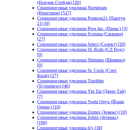
(Нордик Стейдж)
[20]
Спиннинговые удилища Norstream
(Норстрим)
[517]
Спиннинговые удилища Pontoon21 (Пантун
21)
[0]
Спиннинговые удилища Prox Inc. (Прокс)
[3]
Спиннинговые удилища Scorana (Скорана)
[27]
Спиннинговые удилища Select (Селект)
[20]
Спиннинговые удилища SL Rods (СЛ Родс)
[0]
Спиннинговые удилища Shimano (Шимано)
[0]
Спиннинговые удилища St. Croix (Сэнт
Крой)
[27]
Спиннинговые удилища Tsuribito
(Тсурибито)
[46]
Спиннинговые удилища Yin Tai (Джин Тай)
[7]
Спиннинговые удилища Yoshi Onyx (Йоши
Оникс)
[16]
Спиннинговые удилища Zemex (Земекс)
[10]
Спиннинговые удилища Zetrix (Зетрикс)
[199]
Спиннинговые удилища б/у
[38]