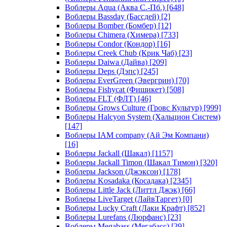
Воблеры Aqua (Аква С.-Пб.)
[648]
Воблеры Bassday (Бассдей)
[2]
Воблеры Bomber (Бомбер)
[12]
Воблеры Chimera (Химера)
[733]
Воблеры Condor (Кондор)
[16]
Воблеры Creek Chub (Крик Чаб)
[23]
Воблеры Daiwa (Дайва)
[209]
Воблеры Deps (Дэпс)
[245]
Воблеры EverGreen (Эвергрин)
[70]
Воблеры Fishycat (Фишикет)
[508]
Воблеры FLT (ФЛТ)
[46]
Воблеры Grows Culture (Гровс Культур)
[999]
Воблеры Halcyon System (Хальцион Систем)
[147]
Воблеры IAM company (Ай Эм Компани)
[16]
Воблеры Jackall (Шакал)
[1157]
Воблеры Jackall Timon (Шакал Тимон)
[320]
Воблеры Jackson (Джэксон)
[178]
Воблеры Kosadaka (Косадака)
[2345]
Воблеры Little Jack (Литтл Джэк)
[66]
Воблеры LiveTarget (ЛайвТаргет)
[0]
Воблеры Lucky Craft (Лаки Крафт)
[852]
Воблеры Lurefans (Люрфанс)
[23]
Воблеры Megabass (Мегабасс)
[39]