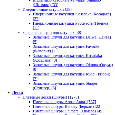
Мультипликаторные катушки Shimano
(Шимано)
[33]
Инерционные катушки
[38]
Инерционные катушки Kosadaka (Косадака)
[27]
Инерционные катушки Русснасть (Нельма)
[11]
Запасные шпули для катушек
[38]
Запасные шпули для катушек Daiwa (Дайва)
[5]
Запасные шпули для катушек Favorite
(Фаворит)
[11]
Запасные шпули для катушек Kosadaka
(Косадака)
[0]
Запасные шпули для катушек Okuma (Окума)
[9]
Запасные шпули для катушек Ryobi (Риоби)
[7]
Запасные шпули для катушек Stinger
(Стингер)
[6]
Лески
Плетеные лески (шнуры)
[1278]
Плетеные шнуры Aqua (Аква)
[537]
Плетеные шнуры Berkley (Беркли)
[22]
Плетеные шнуры Chimera (Химера)
[45]