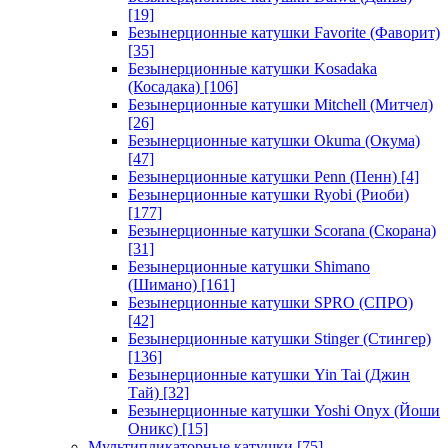
[19]
Безынерционные катушки Favorite (Фаворит)
[35]
Безынерционные катушки Kosadaka
(Косадака)
[106]
Безынерционные катушки Mitchell (Митчел)
[26]
Безынерционные катушки Okuma (Окума)
[47]
Безынерционные катушки Penn (Пенн)
[4]
Безынерционные катушки Ryobi (Риоби)
[177]
Безынерционные катушки Scorana (Скорана)
[31]
Безынерционные катушки Shimano
(Шимано)
[161]
Безынерционные катушки SPRO (СПРО)
[42]
Безынерционные катушки Stinger (Стингер)
[136]
Безынерционные катушки Yin Tai (Джин
Тай)
[32]
Безынерционные катушки Yoshi Onyx (Йоши
Оникс)
[15]
Мультипликаторные катушки
[75]